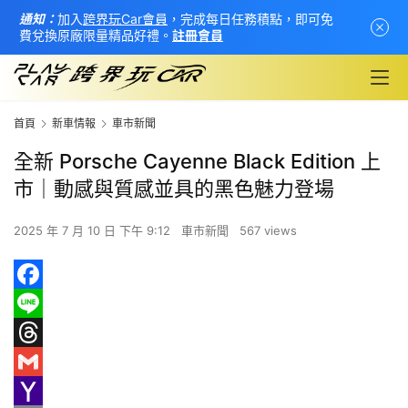
通知：
加入
跨界玩Car會員
，完成每日任務積點，即可免
費兌換原廠限量精品好禮。
註冊會員
首頁
新車情報
車市新聞
全新 Porsche Cayenne Black Edition 上
市｜動感與質感並具的黑色魅力登場
2025 年 7 月 10 日 下午 9:12
車市新聞
567 views
F
首
a
L
頁
c
i
T
e
n
h
G
新