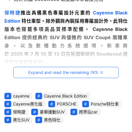
影
音
保時捷
推出具備黑色專屬設計元素的
Cayenne Black 
Edition
特仕車型。除外觀與內裝採用專屬設計外，此特仕
台
版本也搭載多項高品質標準配備。
 Cayenne Black 
灣
Edition 
提供經典的
 SUV 
與優雅的
 SUV Coupé 
兩種車
車
身，以及數種動力系統選項。新車將
與
於
 2025 
年
 7 
月
 10 
至
 13 
日在英國舉辦的 
Goodwood 
速
生
活
度嘉年華首度亮相。
獎
Expand and read the remaining 74%
跨
界
cayenne
Cayenne Black Edition
玩
Cayenne黑化版
PORSCHE
Porsche特仕車
C
保時捷
豪華運動SUV
跨界玩car
A
R
黑化SUV
黑色特仕
綜