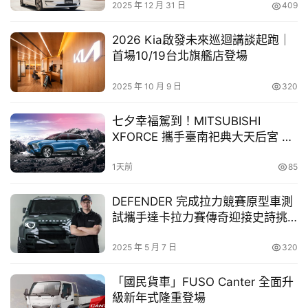
2025 年 12 月 31 日
409
車
幫
雖名為 Black Edition，車色選擇並不僅限於黑色。車主可
2026 Kia啟發未來巡迴講談起跑｜
幫
於 Shades 車色中挑選，車色選項包括：金屬石英灰
首場10/19台北旗艦店登場
忙
（Quartzite Grey Metallic）、金屬釩灰（Vanadium 
Grey Metallic）、金屬白雲石銀色（Dolomite Silver 
2025 年 10 月 9 日
320
跨
Metallic）、金屬卡拉拉白（Carrara White Metallic）。
界
七夕幸福駕到！MITSUBISHI
玩
XFORCE 攜手臺南祀典大天后宮 試
車主亦可加價選擇 Legends、Dreams 或 Contrasts 系列
C
乘送限量過爐御守
車色，或透過 Paint to Sample 與 Paint to Sample 
A
1天前
85
Plus 計畫進行專屬色彩訂製。內裝也可選配其他配色，如
R
板岩灰色（Slate Grey）真皮，或雙色配置。
DEFENDER 完成拉力競賽原型車測
試攜手達卡拉力賽傳奇迎接史詩挑
戰
2025 年 5 月 7 日
320
「國民貨車」FUSO Canter 全面升
級新年式隆重登場