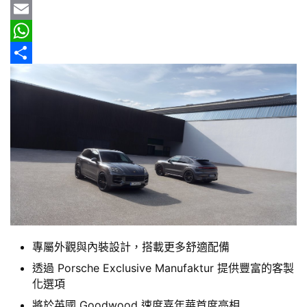
車
b
e
r
m
Y
情
o
e
a
a
E
報
o
a
i
h
m
W
k
d
l
o
a
h
分
車
輛
s
o
i
a
享
空
M
l
t
間
a
s
實
測
i
A
l
p
汽
p
車
／
專屬外觀與內裝設計，搭載更多舒適配備
機
車
透過 Porsche Exclusive Manufaktur 提供豐富的客製
試
化選項
駕
將於英國 Goodwood 速度嘉年華首度亮相