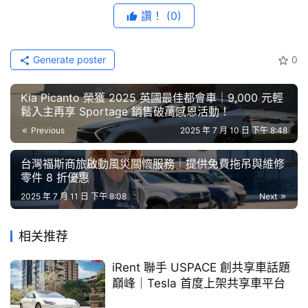
藝
讚！
(0)
節
目
斯圖加特
/
古德伍德
. Black Edition 車型的外觀與內裝皆融
Generate poster
0
入黑色細節設計，突顯其跑格與優雅氣質。Cayenne Black 
口
Edition 配備 SportDesign 造型前保險桿，外觀套件、車
碑
Kia Picanto 榮獲 2025 英國最佳都會車｜9,000 元輕
外後視鏡、’
PORSCHE
’ 字樣與車尾車型名稱皆施以高亮澤
中
鬆入主再享 Sportage 銷售破萬感恩活動！
黑色。內裝則採用黑色髮絲紋鋁合金內裝飾板套件。
古
Previous
2025 年 7 月 10 日 下午 8:48
車
保時捷也針對此系列車型擴增了標準配備內容，包括：變換
行
台灣福斯商旅啟動風災關懷服務｜提供免費拖吊與維修
車道輔助系統、21 吋RS Spyder Design輪圈，輪圈中心孔
零件 8 折優惠
蓋鑲嵌全彩保時捷盾型徽飾、燻黑高解析度LED 矩陣式頭
百
2025 年 7 月 11 日 下午 8:08
Next
大
燈系統、LED ‘PORSCHE’ 字樣車門投影燈、含記憶套件的
中
雙前座十四向電動調整舒適座椅，座椅頭枕施以保時捷盾型
相关推荐
古
徽飾印記、BOSE® 環繞音響系統（含 Dolby Digital）、儲
車
iRent 聯手 USPACE 創共享車話題
[1]
物空間套件與黑色柔感真皮內裝
。
巔峰｜Tesla 首度上架共享車平台
買
Black Edition 
多樣車色選擇