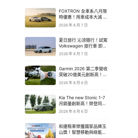
FOXTRON 全車系八月限
時優惠！用車成本大減 開
啟「零稅金＋零保養」純
2026 年 8 月 7 日
電新生活
夏日旅行 沁涼隨行！試駕
Volkswagen 旅行車 即享
精品咖啡卡
2026 年 8 月 7 日
Garmin 2026 第二季營收
突破20億美元創新高！收
購 TrainingPeaks、
2026 年 8 月 6 日
TrainHeroic 擴展智慧訓
練生態圈
Kia The new Stonic 1-7
月銷量創新高！榮登同級
進口車銷售亞軍｜79.9萬
2026 年 8 月 6 日
元起再享原廠電子後視鏡
升級
和運租車榮獲國家品牌玉
山獎！智慧移動與綠能創
新 打造低碳永續新價值