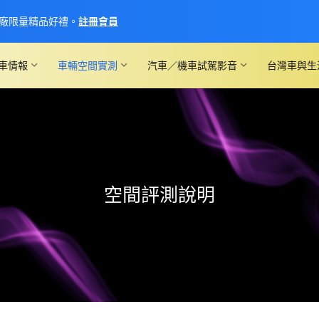
廠限量精品好禮。
註冊會員
車情報
車輛空間實測
汽車／機車試駕影音
台灣車與生
空間評測說明