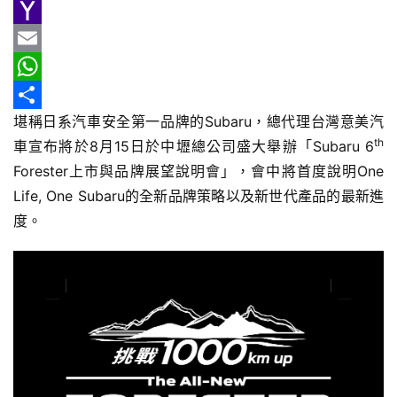
e
n
h
G
車
情
b
e
r
m
Y
報
o
e
a
a
E
o
a
i
h
m
W
車
堪稱日系汽車安全第一品牌的Subaru，總代理台灣意美汽
k
d
l
o
a
h
分
輛
th
車宣布將於8月15日於中壢總公司盛大舉辦「Subaru 6
空
s
o
i
a
享
間
Forester上市與品牌展望說明會」，會中將首度說明One 
M
l
t
實
Life, One Subaru的全新品牌策略以及新世代產品的最新進
a
s
測
度。
i
A
汽
l
p
車
p
／
機
車
試
駕