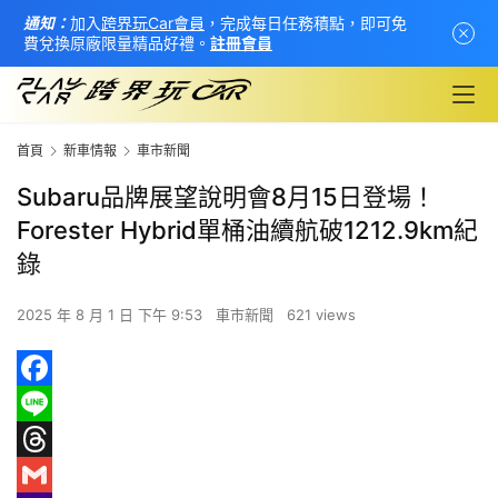
通知：
加入
跨界玩Car會員
，完成每日任務積點，即可免
費兌換原廠限量精品好禮。
註冊會員
首頁
新車情報
車市新聞
Subaru品牌展望說明會8月15日登場！
Forester Hybrid單桶油續航破1212.9km紀
錄
2025 年 8 月 1 日 下午 9:53
車市新聞
621 views
首
F
頁
a
L
c
i
T
新