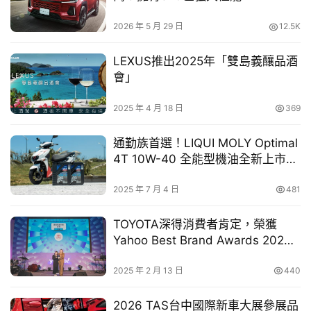
Subaru總代理台灣意美汽車也同步發布八月限時優惠方案，其中
車
25MY WRX車系新增120萬24期零利率優惠，讓更多性能玩家得以
2026 年 5 月 29 日
12.5K
幫
輕鬆入主經典性能車款。
幫
LEXUS推出2025年「雙島義釀品酒
忙
th
7月間為了復刻經典廣告台詞以及實際展現Subaru 6
會」
Forester Hybrid的超長行駛里程實力，Subaru總代理台灣
跨
意美汽車特別舉辦『一桶油，凸全台灣』千里長征挑戰賽，
2025 年 4 月 18 日
369
界
再經過超過十餘組、包括媒體朋友、知名Youtuber與KOL
玩
通勤族首選！LIQUI MOLY Optimal
等領域名人的熱情參與及激烈競爭下，冠軍隊伍在2天1夜的
C
4T 10W-40 全能型機油全新上市，
規範時間之內，以耗費57.1公升燃油、平均油耗21.2km/L、
A
騎得更順更省心
達成行駛1212.9km距離的成績拔得頭籌，同時將在品牌展
R
2025 年 7 月 4 日
481
望說明會時進行頒獎。
TOYOTA深得消費者肯定，榮獲
Yahoo Best Brand Awards 2024
汽車類最佳品牌大賞
2025 年 2 月 13 日
440
2026 TAS台中國際新車大展參展品