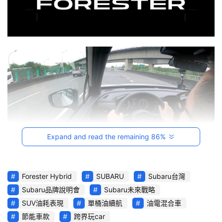
影
音
台
灣
車
與
生
活
獎
Expand and read the remaining 86%
跨
界
為了復刻經典廣告台詞以及實際展現Subaru 6th
Forester Hybrid
的
玩
Forester Hybrid
SUBARU
Subaru台灣
超長行駛里程實力，Subaru總代理台灣意美汽車特別舉辦『一桶
C
油，凸全台灣』千里長征挑戰賽；最終由專業汽車媒體「CARTURE
Subaru品牌說明會
Subaru未來戰略
A
車勢文化」在規範時間之內，以行駛1212.9km的距離、耗費57.1公
SUV油耗表現
單桶油續航
油電混合車
R
升、平均油耗21.2kmL成績，領先所有其他的參賽隊伍、奪下本次挑
戰賽的冠軍頭銜。
綜
節能車款
跨界玩car