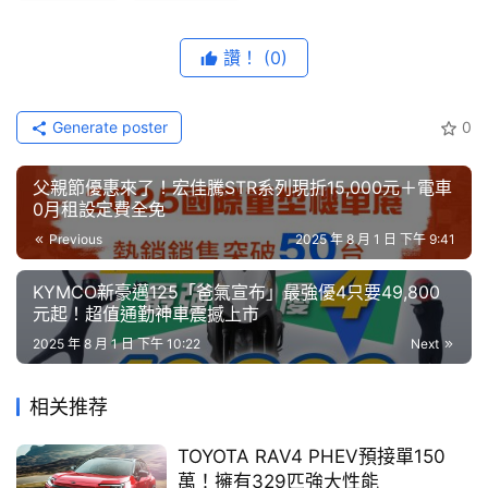
藝
說明會將由陳唱集團意美汽車營運長蒞臨分享品牌未來藍
節
讚！
(0)
th
圖，透過Subaru 6
 Forester的正式上市、以及首度導入
目
Hybrid油電混合動力技術於台灣市場，邀請國內媒體朋友
說明暢聊有關未來新能源技術的發展方向與導入進程，並進
口
Generate poster
0
碑
一步說明Subaru品牌在新能源時代的穩健轉型願景。
中
父親節優惠來了！宏佳騰STR系列現折15,000元＋電車
古
0月租設定費全免
車
Previous
2025 年 8 月 1 日 下午 9:41
行
KYMCO新豪邁125「爸氣宣布」最強優4只要49,800
元起！超值通勤神車震撼上市
百
大
2025 年 8 月 1 日 下午 10:22
Next
中
古
相关推荐
車
TOYOTA RAV4 PHEV預接單150
萬！擁有329匹強大性能
買