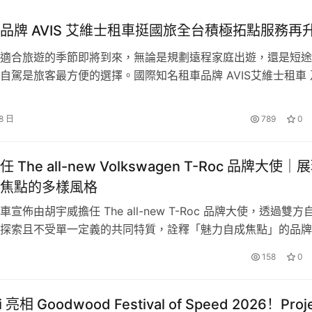
品牌 AVIS 艾維士租車挺國旅全台積極拓點服務再
適合旅遊的季節即將到來，無論是規劃遠程家庭出遊，還是短途
自駕是旅客最方便的選擇。國際知名租車品牌 AVIS艾維士租車 
牌 Budget百捷租車，全球已在177個國家設立據點，提供高品
讓旅客能夠輕鬆展開旅程，在台灣也能享受國際級的服務。 為
計兼具科技感與前衛美學
8 日
789
0
客的多元需求，AVIS持續深耕台灣市場，並在2025年積極拓…
設計靈感，將相撲選手蓄勢待發的爆發力與科幻未來感完美融合。車頭換
The all-new Volkswagen T-Roc 品牌大使｜
經典 TOYOTA 字樣蜂巢式水箱護罩及高聳的引擎蓋設計，塑造出極具
，結合立體輪拱與全新 18 吋運動化勁黑鋁圈，展現傲視群倫
焦點的多樣風格
後方側踏板，不僅強化了剛毅氣勢，更兼具裝載實用性，全車散發出不
宣佈由胡宇威擔任 The all-new T-Roc 品牌大使，透過雙方
探索且不受單一定義的共同特質，詮釋「魅力自成焦點」的品牌
親自出席 The all-new T-Roc 上市活動，並參與全新品牌形
新基準
158
0
然從容的生活態度，演繹都會日常與自由探索之間的多元樣貌。
new T-Roc 延續獨具辨…
i 亮相 Goodwood Festival of Speed 2026！Proj