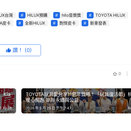
LUX台灣
HILUX預購
hito音樂獎
TOYOTA HILUX
TA皮卡
全新HILUX
剽悍皮卡
新車發表
讚！
(0)
0
Kia
TOYOTA玩具愛分享11週年登場！「玩具復活節」
暖心開跑 串聯永續與公益
 12:36
2026 年 5 月 25 日 下午 7:47
N