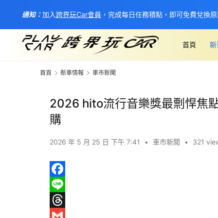
通知：
加入
跨界玩Car會員
，完成每日任務積點，即可免費兌換原
首頁
新
首頁
新車情報
車市新聞
2026 hito流行音樂獎最剽悍焦
購
2026 年 5 月 25 日 下午 7:41
•
車市新聞
•
321 vie
F
a
L
c
i
T