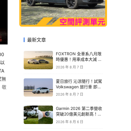
最新文章
FOXTRON 全車系八月限
0 
時優惠！用車成本大減 開
 以
啟「零稅金＋零保養」純
2026 年 8 月 7 日
電新生活
頒獎典禮驚艷突襲，瞬間點燃上萬名樂迷的靈魂！這一次，TOYOTA 
望無
夏日旅行 沁涼隨行！試駕
Volkswagen 旅行車 即享
，敬
精品咖啡卡
2026 年 8 月 7 日
Garmin 2026 第二季營收
突破20億美元創新高！收
購 TrainingPeaks、
2026 年 8 月 6 日
TrainHeroic 擴展智慧訓
練生態圈