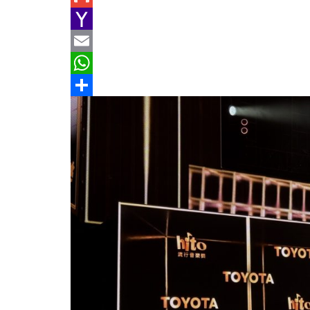
e
n
h
G
b
e
r
m
Y
o
e
a
a
E
o
a
i
h
m
W
k
d
l
o
a
h
分
s
o
i
a
享
M
l
t
a
s
i
A
l
p
p