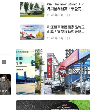
Kia The new Stonic 1-7
月銷量創新高！榮登同級
進口車銷售亞軍｜79.9萬
2026 年 8 月 6 日
元起再享原廠電子後視鏡
升級
和運租車榮獲國家品牌玉
山獎！智慧移動與綠能創
新 打造低碳永續新價值
2026 年 8 月 5 日
桃園
ext