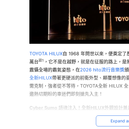
TOYOTA HILUX
自 1968 年問世以來，便奠定了
註1
萬台
，它不是在越野，就是在征服的路上，是無數
震懾全場的霸氣姿態，在
2026 hito流行音樂獎
全新HILUX
帶著更硬派的前衛外型、顛覆想像的
需克制，強者從不等待，TOYOTA全新 HILUX
邀熱切期盼的車迷們即刻搶先入主！
Cyber Sumo 語魂注入！全新HILUX外觀設
Expand a