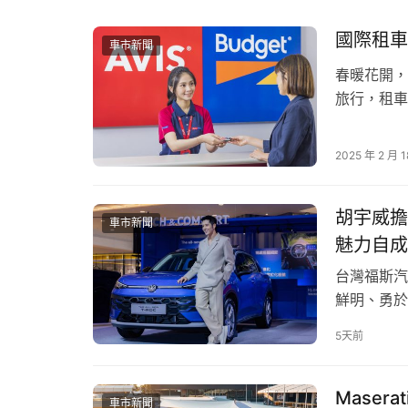
國際租車
車市新聞
春暖花開，
旅行，租車
旗下姊妹品
租車服務，
Cyber Sumo 語魂注入！全新HILUX外觀設
2025 年 2 月 1
足國內外旅
　　全新HILUX 以「Cyber Sumo」為
胡宇威擔任 
銳利的 LED Bi-Beam 燈組與日行燈，搭配
車市新聞
略感的視覺重心。車側以簡潔俐落的幾何折線貫穿
魅力自成
固本質，後斗則導入運動化 Sport Bar 與
台灣福斯汽車
視的硬派現代感。
鮮明、勇於
神。 胡宇威
顛覆想像的豪華科技座艙，全新HILUX定義舒適
5天前
拍攝，以自
The all-
Maserat
車市新聞