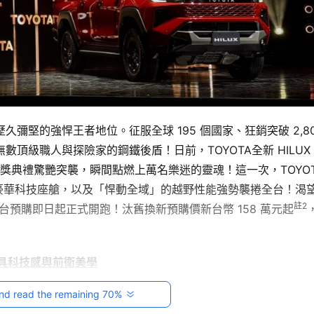
歷久彌堅的強悍王者地位。征服全球 195 個國家、狂銷突破 2,80
頂級職人與探險家的鋼鐵後盾！日前，TOYOTA全新 HILUX
豪華科技座艙，以及「悍動全域」的越野性能強勢襲捲全台！渴
註2
 全台預購即日起正式開跑！汰舊換新預購價新台幣 158 萬元起
計兼具科技感與前衛美學
nd read the remaining 70%