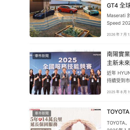
GT4 
顛覆想像的豪華科技座艙，全新HILUX定義舒適
Maserat
　　全新HILUX內裝設計以水平延伸的儀錶台
Speed
路況下操作依然直覺。同時科技感全面升級，影音主機進化為 1
GranTur
2026 年 7 月 
Auto(有線)），並搭配 12.3 吋數位儀錶
彙、性能科
椅，並搭載JBL頂級揚聲器與Qi無線充電座，
局。適逢 
南陽實業
車市新聞
制霸各種險惡地形！全新導入MTS智慧越野系統
主新未來
近年 HY
持續受到市
全新導入MTS智慧越野系統結合MTM智慧型越
國現代汽車（
2025 年 8 月 1
數）評比中
　　全新 HILUX 搭載進化版 MTS 智慧型越
信賴的用車
的 5 種模式與 4L 模式下的 4 種模式），
TOYOT
車市新聞
保車輛在任何極端環境下都能保有卓越的抓地力。
TOYOT
不僅能輔助檢視周圍狀況，更具備底盤透視功能