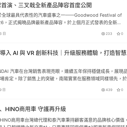
全球首演、三叉戟全新產品陣容首度公開
新基準
i 於全球最具代表性的汽車盛事之一——Goodwood Festival of
，打造開放且舒適的座艙空間，中控台採直立厚實的設計，確保在
 2026，正式揭曉品牌最新產品陣容。於上個月正式發表的全新
2.3 吋（支援Apple CarPlay(無線/有線) / Android
ismo、GranCabrio 與 Grecale 首度公開亮相，以全面升級的設
13 日
233
0
板，視覺資訊一目了然。座艙細節更展現工藝水準，配備高級皮革材質座
技與豪華質感，進一步強化三叉戟品牌於全球豪華車市場的產品
讓征服荒野的過程也能享有沉穩的乘坐體驗。
三叉戟標誌誕生 1…
導入 AI 與 VR 創新科技｜升級服務體驗，打造智
結合MTM智慧型越野顯示幕，定義探險新高度
UNDAI 汽車在台灣銷售表現亮眼，連續五年保持穩健成長，展現
場肯定。除了銷售上的突破，南陽實業在服務領域同樣領先，於
註3
野顯示幕
，定義探險新高度
Hyundai Motor Company, HMC）亞太區 CSI（顧客滿意
9 日
439
0
更已連續三年榮獲第一，證明南陽持續以顧客為中心，打造最值
野地形系統，打破地形限制，全面支援高達 9 種模式（包含 4H 模
體驗。今年更進一步導入與 Google 技術…
系統能自動偵測路面狀況，即時調整動力輸出、煞車力道與循跡防滑，
A、HINO商用車 守護再升級
配合 MTM 智慧型越野顯示幕，透過車頭、車側及車尾攝影鏡
A、HINO商用車台灣總代理和泰汽車秉持顧客滿意的品牌核心價值
，讓駕駛者能掌握地形死角、精準避開障礙物，無論是涉水、爬