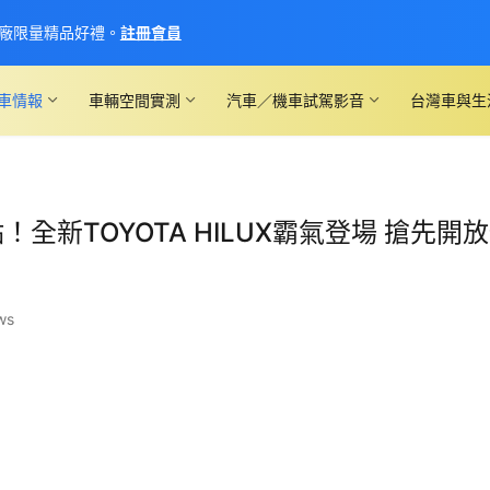
廠限量精品好禮。
註冊會員
車情報
車輛空間實測
汽車／機車試駕影音
台灣車與生
點！全新TOYOTA HILUX霸氣登場 搶先開
ws