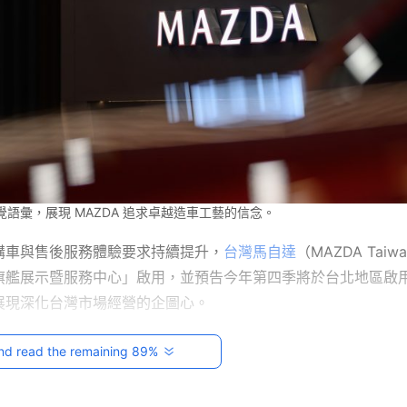
語彙，展現 MAZDA 追求卓越造車工藝的信念。
購車與售後服務體驗要求持續提升，
台灣馬自達
（MAZDA Taiw
旗艦展示暨服務中心」啟用，並預告今年第四季將於台北地區啟
展現深化台灣市場經營的企圖心。
nd read the remaining 89%