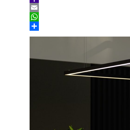
b
e
r
m
Y
o
e
a
a
E
o
a
i
h
m
W
k
d
l
o
a
h
分
s
o
i
a
享
M
l
t
a
s
i
A
l
p
p