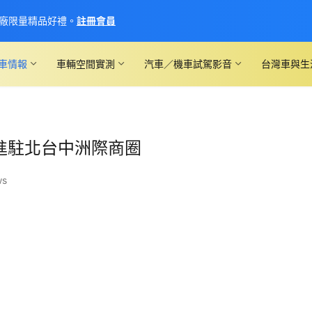
廠限量精品好禮。
註冊會員
車情報
車輛空間實測
汽車／機車試駕影音
台灣車與生
點進駐北台中洲際商圈
ws