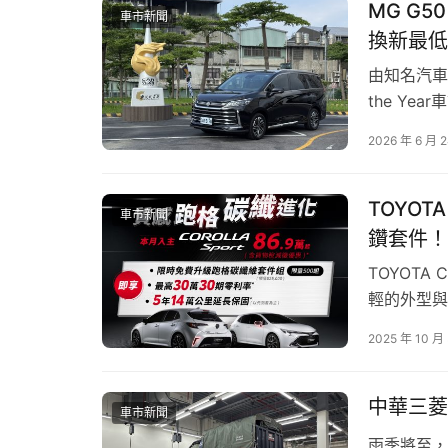
MG G
車市新聞
圖／此一里程碑不僅象徵服務體驗的
換新最低
全新北台中旗艦展示暨服務中心由台灣馬自達攜
由知名汽車雜
北台中
洲際商圈
，鄰近台74線快速道路及國道
the Y
組成的評審
逐漸成為中台灣重要的新興生活聚落，該據點也被
2026 年 6 月 
間、動力系
值得一提的是，北台中旗艦據點率先導入MAZD
G50 P
計概念，透過更簡約現代的視覺風格，展現品牌
TOYOT
車市新聞
鑽套件！
TOYOTA
輕的外型與
本月入主C
2025 年 10 月
更加碼【免
30期零利
中華三菱
車市新聞
雨季將至，