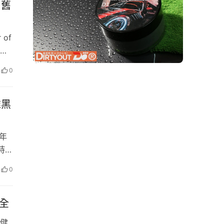
｜舊
展的
of
區域
家所
空
0
飾設
維黑
感年
持，
汽車
0
0萬
全
健