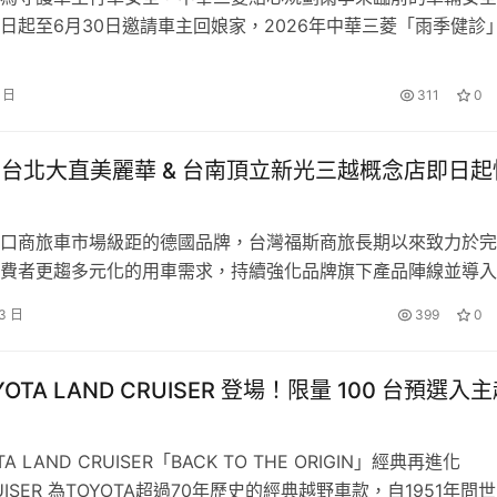
日起至6月30日邀請車主回娘家，2026年中華三菱「雨季健診
、駕車舒適」為主題，不僅提供高達33項免費行車安全檢查，
心禮遇」，包含零件優惠、滿額好禮，體貼車主荷包，全方位守
8 日
311
0
車安全。為配合車主繁忙的日常生活，中華三菱針對六都人口高
結…
uzz 台北大直美麗華 & 台南頂立新光三越概念店即日起
口商旅車市場級距的德國品牌，台灣福斯商旅長期以來致力於完
費者更趨多元化的用車需求，持續強化品牌旗下產品陣線並導入
面對電動化轉型的新能源時代到來，為讓更多台灣消費者能夠充
23 日
399
0
旅新世代全能7人座電旅ID. Buzz的魅力，台灣福斯商旅特別在
造「ID. Buzz台北大直美麗華 & 台南頂立新光三越概…
設計先驅——GK 設計集團（GK Design Group）操刀規劃。
YOTA LAND CRUISER 登場！限量 100 台預選入
TA LAND CRUISER「BACK TO THE ORIGIN」經典再進
RUISER 為TOYOTA超過70年歷史的經典越野車款，自1951年問