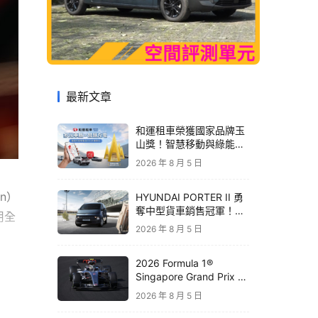
最新文章
和運租車榮獲國家品牌玉
山獎！智慧移動與綠能創
新 打造低碳永續新價值
2026 年 8 月 5 日
an）
HYUNDAI PORTER II 勇
奪中型貨車銷售冠軍！
用全
STARIA 月付 6,999 元領
2026 年 8 月 5 日
銜三大商用車優惠
2026 Formula 1®
Singapore Grand Prix 新
加坡大獎賽｜Audi 極速之
2026 年 8 月 5 日
旅開放報名 直擊夜間街道
賽盛宴