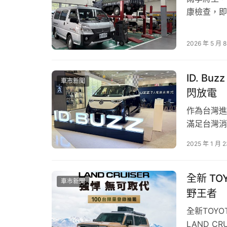
康檢查，即
「行車安全
出「五大貼
2026 年 5 月 
消費者的行
集區域，集
ID. B
車市新聞
閃放電
作為台灣進
滿足台灣消
專用車款。
2025 年 1 月 
體驗福斯商
北兩地精心打
圖／MAZDA 北台中旗艦據點由日本現代工業
全新 TO
車市新聞
野王者
全新TOYO
LAND C