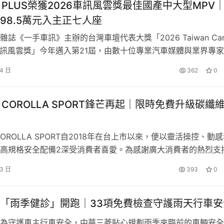
50 PLUS榮獲2026車訊風雲獎最佳國產中大型MPV
全面進化，更拉開了 MAZDA 在台前瞻布局的序幕。
98.5萬元入主正七人座
手中彰投地區經銷商
高達汽車
共同打造，據點座落於近年快速發
誌《一手車訊》主辦的台灣車壇代表大獎「2026 Taiwan Car 
一號交通路網，可串聯台中市區與周邊生活圈。隨著北屯、水湳等
ear車訊風雲獎」今年邁入第21屆，由數十位專業汽車媒體與業界專
團隊，透過現場遴選投票方式，依據外觀造型、內裝配備、車室
視為MAZDA強化中台灣服務能量的重要節點。
24 日
362
0
統、安全配備以及價格競爭力等項目進行綜合評鑑。最終，MG
A最新全球品牌識別系統，延續品牌自1997年沿用至今的雙翼徽
LUS憑藉全面性的產品實力與超規滿配的優勢，在強…
未來發展方向。
A COROLLA SPORT鋒芒再起｜限時免費升級碳纖
 COROLLA SPORT自2018年在台上市以來，便以靈活操控、動
高規格安全配備2深受消費者喜愛。為感謝廣大消費者的熱烈支
OROLLA SPORT除了享有貨物稅減徵優惠最高10萬元3，和泰
 3 日
393
0
費升級跑格碳纖維套件組(價值$25,000元)】；此外還享最高3
率4、5年14萬公里延長保固5，敬請…
「雨季健診」開跑｜33項免費檢查守護雨天行車安
為守護車主行車安全，中華三菱貼心規劃雨季來臨前的車輛安全