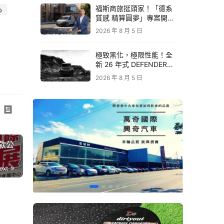
福斯商旅挺頭家！「德系
心
質感 精算圓夢」專案開跑
｜Caddy Cargo 助攻事
2026 年 8 月 5 日
業起飛
極致黑化，極限性能！全
新 26 年式 DEFENDER
OCTA BLACK 限量登台
2026 年 8 月 5 日
｜Defender 最強性能旗
艦
車款公
ext