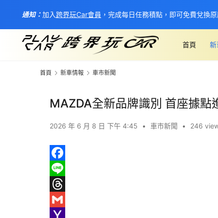
通知：
加入
跨界玩Car會員
，完成每日任務積點，即可免費兌換原
首頁
新
首頁
新車情報
車市新聞
MAZDA全新品牌識別 首座據
2026 年 6 月 8 日 下午 4:45
•
車市新聞
•
246 vie
F
a
L
c
i
T
e
n
h
G