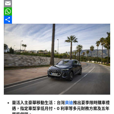
b
e
r
m
Y
新
o
e
a
a
E
車
o
a
i
h
m
W
情
報
k
d
l
o
a
h
分
s
o
i
a
享
車
M
l
t
輛
a
s
空
間
i
A
實
l
p
測
p
汽
車
／
靈活入主豪華移動生活：台灣
奧迪
推出夏季限時購車禮
機
遇，指定車型享低月付、0 利率等多元財務方案及五年
車