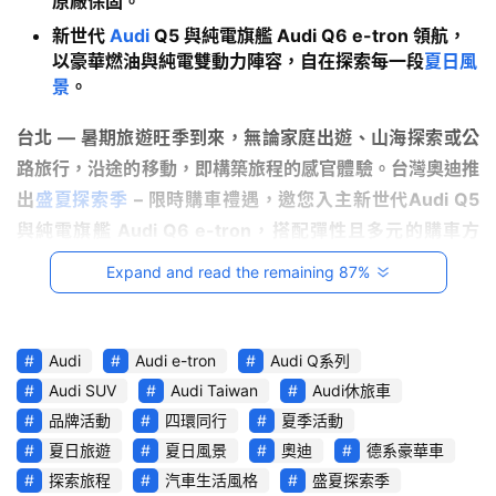
原廠保固。
試
駕
新世代
Audi
Q5 與純電旗艦 Audi Q6 e-tron 領航，
影
以豪華燃油與純電雙動力陣容，自在探索每一段
夏日風
音
景
。
台北 — 暑期旅遊旺季到來，無論家庭出遊、山海探索或公
台
路旅行，沿途的移動，即構築旅程的感官體驗。台灣奧迪推
灣
車
出
盛夏探索季
 – 限時購車禮遇，邀您入主新世代Audi Q
5 
與
與純電旗艦 Audi Q6 e-tron，搭配彈性且多元的購車方
生
案，從容展開夏日
探索旅程
。
Expand and read the remaining 87%
活
獎
豪華休旅首選 新世代 Audi Q5 馳騁盛夏探索之旅
Audi
Audi e-tron
Audi Q系列
跨
作為 Audi 豪華中型 SUV 代表車款，全新 Audi Q5 結合動
Audi SUV
Audi Taiwan
Audi休旅車
界
感設計、前瞻數位科技與寬敞舒適的靈活車室空間，不論是
玩
品牌活動
四環同行
夏季活動
日常通勤或是假日深度旅行，皆能滿足現代多元生活形態的
C
夏日旅遊
夏日風景
奧迪
德系豪華車
渴望，透過穩健的操控表現與舒適車室感受，讓每次旅行皆
A
探索旅程
汽車生活風格
盛夏探索季
為自在的移動饗宴，本月針對全新 Audi Q5 車系指定車型