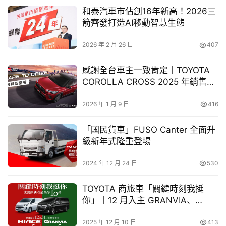
和泰汽車市佔創16年新高！2026三
買
箭齊發打造AI移動智慧生態
車
幫
2026 年 2 月 26 日
407
幫
忙
感謝全台車主一致肯定｜TOYOTA
COROLLA CROSS 2025 年銷售再
跨
創新高
界
2026 年 1 月 9 日
416
玩
C
「國民貨車」FUSO Canter 全面升
A
級新年式隆重登場
R
2024 年 12 月 24 日
530
TOYOTA 商旅車「關鍵時刻我挺
Audi 新世代豪華純電 SUV – Audi Q6 e-tron 採用先進 
你」｜12 月入主 GRANVIA、
PPE（Premium Platform Electric）純電平台，融合創新
HIACE 享 5 萬購車金＋高額零利率
優惠
2025 年 12 月 10 日
413
數位科技、豪華座艙質感與卓越純電性能，詮釋四環純電移