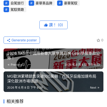
R
自駕旅行
豪華車品牌
豪華駕馭
推出限時購車禮遇：
綜
駕馭樂趣
藝
靈活方案：享低頭款、首 2 年超低月付 9,999 元起或
節
可選擇專屬 40 期 0 利率財務專案。
目
讚！
(0)
安心守護：購車享有乙式車體險購置金補助與五年原廠
保固。
口
Generate poster
0
碑
純電探索新境界 Audi Q6 e-tron 啟程夏日純電體驗
中
2026 TAS台中國際新車大展參展品牌 Lean參展車款公
古
佈！
車
Previous
2026 年 6 月 8 日 下午 6:22
行
MG歐洲累積銷售突破100萬輛｜西班牙設廠加速布局
百
深化歐洲市場版圖
大
2026 年 6 月 8 日 下午 8:29
Next
中
古
相关推荐
車