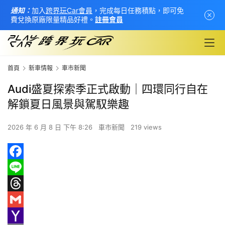
通知：
加入
跨界玩Car會員
，完成每日任務積點，即可免
費兌換原廠限量精品好禮。
註冊會員
首頁
新車情報
車市新聞
Audi盛夏探索季正式啟動｜四環同行自在
解鎖夏日風景與駕馭樂趣
2026 年 6 月 8 日 下午 8:26
車市新聞
219 views
F
a
L
c
i
T
首
頁
e
n
h
G