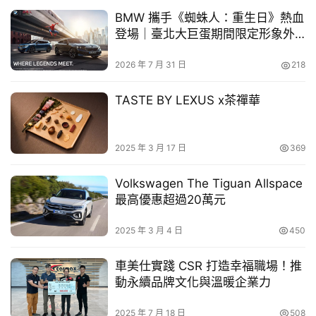
買
BMW 攜手《蜘蛛人：重生日》熱血
登場｜臺北大巨蛋期間限定形象外
車
展開跑
幫
2026 年 7 月 31 日
218
幫
忙
TASTE BY LEXUS x茶禪華
「人因工程的全面優化」
跨
界
新世代FA7競技化車架同時也帶來人因工程的全面調整。包
2025 年 3 月 17 日
369
玩
含車把手高度上提，減少膝蓋干涉把手的機率；加大前置腳
C
空間的同時，也重新設計休息踏板的角度。椅墊設計則將前
Volkswagen The Tiguan Allspace
A
最高優惠超過20萬元
座空間後移加大，讓新的騎乘幾何能適用各種身形的騎士。
R
後座椅墊的有效乘坐面積也同步增加，讓 JET SL/SL+ 的前
2025 年 3 月 4 日
450
後座舒適性全面提升。
車美仕實踐 CSR 打造幸福職場！推
動永續品牌文化與溫暖企業力
2025 年 7 月 18 日
508