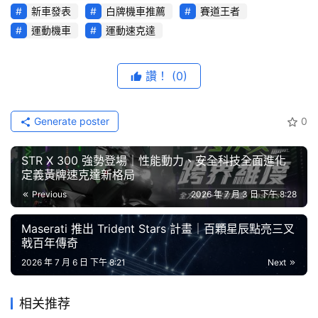
新車發表
白牌機車推薦
賽道王者
綜
「全新世代FA7競技化車架，兼具靈活與穩定性」
藝
運動機車
運動速克達
節
SYM JET車系以其靈活的操控性能聞名，憑藉同級距中最
目
讚！
(0)
短的軸距設計，輕鬆征服彎道挑戰。開發代號 FA7 的新世
代競技化車架，除了承襲靈活操控的特點外，透過車架幾何
口
碑
調整，在車架輕量化 10% 的同時優化剛性，強化高速騎乘
Generate poster
0
中
的穩定性。並吸取來自賽事的豐富經驗，車架底部採內縮集
古
STR X 300 強勢登場｜性能動力、安全科技全面進化
中設計，讓最大傾角達到 46.4 度，使新世代車架達到輕量
車
定義黃牌速克達新格局
化、高剛性，且兼具低速靈活與高速穩定的絕佳駕馭體驗。
行
Previous
2026 年 7 月 3 日 下午 8:28
百
Maserati 推出 Trident Stars 計畫｜百顆星辰點亮三叉
戟百年傳奇
大
中
2026 年 7 月 6 日 下午 8:21
Next
古
車
相关推荐