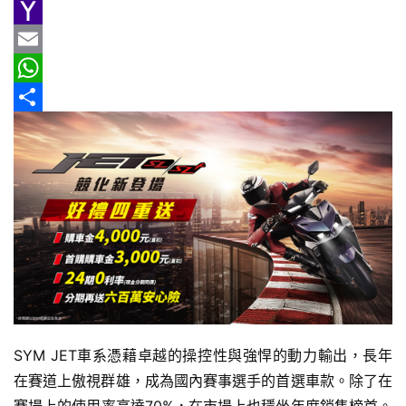
e
n
h
G
新
b
e
r
m
Y
車
情
o
e
a
a
E
報
o
a
i
h
m
W
k
d
l
o
a
h
分
車
s
o
i
a
享
輛
空
M
l
t
間
a
s
實
i
A
測
l
p
汽
p
車
／
SYM JET車系憑藉卓越的操控性與強悍的動力輸出，長年
機
在賽道上傲視群雄，成為國內賽事選手的首選車款。除了在
車
試