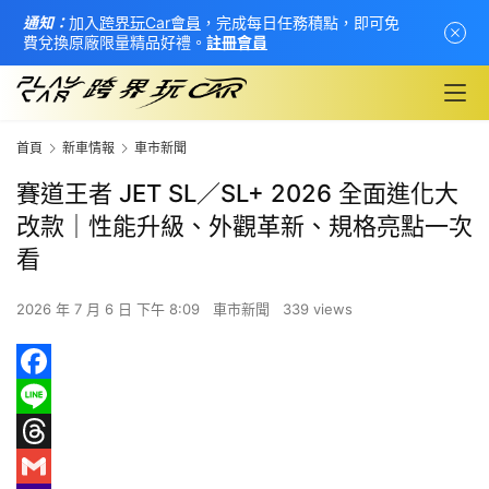
通知：
加入
跨界玩Car會員
，完成每日任務積點，即可免
費兌換原廠限量精品好禮。
註冊會員
首頁
新車情報
車市新聞
賽道王者 JET SL／SL+ 2026 全面進化大
改款｜性能升級、外觀革新、規格亮點一次
看
2026 年 7 月 6 日 下午 8:09
車市新聞
339 views
F
首
a
L
頁
c
i
T