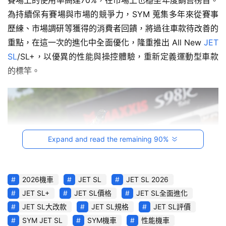
賽場上的使用率高達70%，在市場上也穩坐年度銷售榜首。
駕
為持續保有賽場與市場的競爭力，SYM 蒐集多年來從賽事
影
歷練、市場調研等獲得的消費者回饋，將過往車款待改善的
音
重點，在這一次的進化中全面優化，隆重推出 All New 
JET 
SL
/SL+，以優異的性能與操控體驗，重新定義運動型車款
台
的標竿。
灣
車
與
生
活
獎
Expand and read the remaining 90%
跨
界
2026機車
JET SL
JET SL 2026
玩
JET SL+
JET SL價格
JET SL全面進化
C
JET SL大改款
JET SL規格
JET SL評價
A
SYM JET SL
SYM機車
性能機車
R