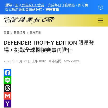
通知：
加入
跨界玩Car會員
，完成每日任務積點，即可免
費兌換原廠限量精品好禮。
註冊會員
首頁
新車情報
車市新聞
DEFENDER TROPHY EDITION 限量登
場，挑戰全球探險賽事再進化
2025 年 6 月 21 日 上午 8:02
車市新聞
525 views
F
首
a
L
頁
c
i
T
e
n
h
G
新