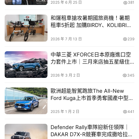
2025 年 6 月 25 日
381
車
幫
和運租車搶攻暑期國旅商機！暑期
幫
租車5折起 加購BIRDY、KOLIBRI精
忙
品折疊自行車享超值優惠
2026 年 7 月 13 日
239
跨
界
中華三菱 XFORCE日本原廠進口空
玩
力套件上市｜三月來店抽五星級住
C
宿券
A
2026 年 3 月 2 日
345
R
歐洲超能智駕跑旅The All-New
Ford Kuga上市首季勇奪國產中型
史詩般的旅程值得史詩般的探險座駕，全新 26 年式 
SUV Top 2
Defender 110 Trophy Edition 限定版將向新世代車迷展現
2025 年 1 月 2 日
441
引以為傲的探險精神，屆時全球觀眾將能在線上直擊競賽活
Defender Rally車隊迎新任領隊｜
動。 Trophy Edition 限定版的設計完美輝映賽事精神，提
DAKAR D7X-R競賽車完成撒哈拉極
供兩款獨特的經典主題配色選項，包含沙光深黃 (Deep 