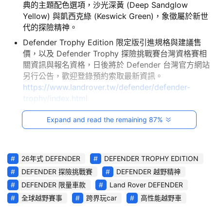
典的主題配色選項，沙光深黃 (Deep Sandglow
影
Yellow) 與凱西克綠 (Keswick Green)，象徵屬於新世
音
代的探險精神。
Defender Trophy Edition 限定版引進規格與建議售
台
價，以及 Defender Trophy 探險挑戰賽台灣資格賽相
灣
關資訊與報名資格，日後將於 Defender 台灣官方網站
車
另行公告，歡迎登錄預約索取最新資訊。
與
https://www.landrover.tw/defender/defender-
生
trophy/index.html
活
獎
Expand and read the remaining 87%
Defender 宣告將為新世代探險家打造全新的競賽舞台，
Defender Trophy 挑戰賽的靈感源自昔日經典越野挑戰賽
跨
事，這段圍繞訓練與競賽而展開的傳奇征途，歡迎勇於挑戰
界
26年式 DEFENDER
DEFENDER TROPHY EDITION
不可能，並熱衷於全球自然保育志業的探險家共同參與，加
玩
DEFENDER 探險挑戰賽
DEFENDER 越野精神
入這場懷抱遠大使命感，如同史詩般的探險旅程。
C
DEFENDER 限量車款
Land Rover DEFENDER
A
全球越野賽事
跨界玩car
高性能越野車
R
綜