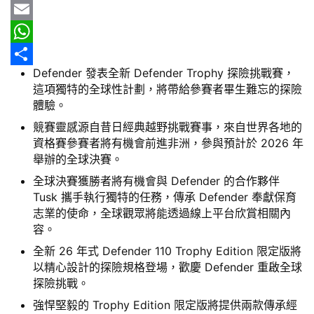
b
e
r
m
Y
車
情
o
e
a
a
E
報
o
a
i
h
m
W
Defender 發表全新 Defender Trophy 探險挑戰賽，
k
d
l
o
a
h
分
車
這項獨特的全球性計劃，將帶給參賽者畢生難忘的探險
s
o
i
a
享
輛
體驗。
空
M
l
t
競賽靈感源自昔日經典越野挑戰賽事，來自世界各地的
間
資格賽參賽者將有機會前進非洲，參與預計於 2026 年
a
s
實
舉辦的全球決賽。
i
A
測
全球決賽獲勝者將有機會與 Defender 的合作夥伴
l
p
Tusk 攜手執行獨特的任務，傳承 Defender 奉獻保育
汽
p
志業的使命，全球觀眾將能透過線上平台欣賞相關內
車
容。
／
全新 26 年式 Defender 110 Trophy Edition 限定版將
機
以精心設計的探險規格登場，歡慶 Defender 重啟全球
車
探險挑戰。
試
強悍堅毅的 Trophy Edition 限定版將提供兩款傳承經
駕