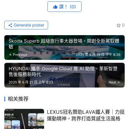
藝
讚！
(0)
節
目
Generate poster
0
口
碑
Škoda Superb 超級旅行車大器登場，開創全新駕馭體
驗
中
古
Previous
2025 年 6 月 19 日 下午 8:36
車
數十年來，Defender 始終備受全球探險家與遠征隊青睞，
行
HYUNDAI 攜手 Google Cloud 推 AI 助理，革新智慧
這項全新的挑戰賽預計於 50 多個國家及地區陸續展開。資
售後服務新時代
格賽選拔將於今年啟動，於資格賽中脫穎而出的參賽者，將
2025 年 6 月 21 日 上午 8:23
Next
百
能夠晉級 2026 年 Defender 與保育合作夥伴 Tusk 共同於
大
非洲舉辦的全球總決賽。
中
相关推荐
古
獲勝者將贏得千載難逢的機會，共同組隊完成一項史詩般的
車
LEXUS冠名贊助LAVA鐵人賽｜力挺
獨特任務，讓 Defender Trophy 挑戰賽能夠發揮積極而恆
運動精神，跨界打造質感生活風格
久的正向力量。
買