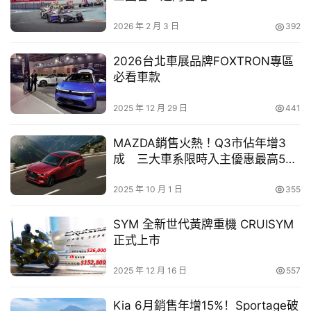
車
勤、長距離耐久行駛或亞熱帶地區的多變氣候，皆能輕鬆勝
2026 年 2 月 3 日
392
幫
任潤滑、清潔與保護的角色，並延長引擎壽命。該機油符合 
幫
API SL與 JASO MA2 雙重規範，可適用於乾式離合器的速
2026台北車展品牌FOXTRON專區
忙
克達與濕式離合器的打檔車款，推薦給所有適用於該黏度規
必看車款
範下的空冷及水冷四行程摩托車引擎，官方建議售價為 
跨
2025 年 12 月 29 日
441
550 元(不含工資)。
界
玩
MAZDA銷售火熱！Q3市佔年增3
C
成 三大車系限時入主優惠最高5萬
A
元
R
2025 年 10 月 1 日
355
SYM 全新世代黃牌重機 CRUISYM
正式上市
2025 年 12 月 16 日
557
Kia 6月銷售年增15%！Sportage破