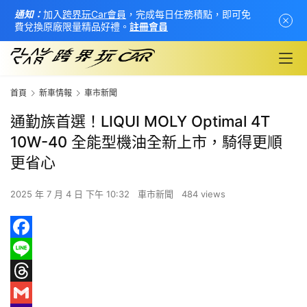
通知：
加入
跨界玩Car會員
，完成每日任務積點，即可免
費兌換原廠限量精品好禮。
註冊會員
首頁
新車情報
車市新聞
通勤族首選！LIQUI MOLY Optimal 4T
10W-40 全能型機油全新上市，騎得更順
更省心
2025 年 7 月 4 日 下午 10:32
車市新聞
484 views
首
F
頁
a
L
c
i
T
新