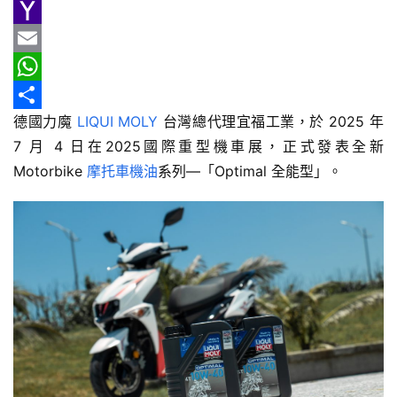
e
n
h
G
車
情
b
e
r
m
Y
報
o
e
a
a
E
o
a
i
h
m
W
車
德國力魔 
LIQUI MOLY
 台灣總代理宜福工業，於 2025 年 
k
d
l
o
a
h
分
輛
7 月 4 日在2025國際重型機車展，正式發表全新 
空
s
o
i
a
享
間
Motorbike 
摩托車機油
系列—「Optimal 全能型」。
M
l
t
實
a
s
測
i
A
汽
l
p
車
p
／
機
車
試
駕