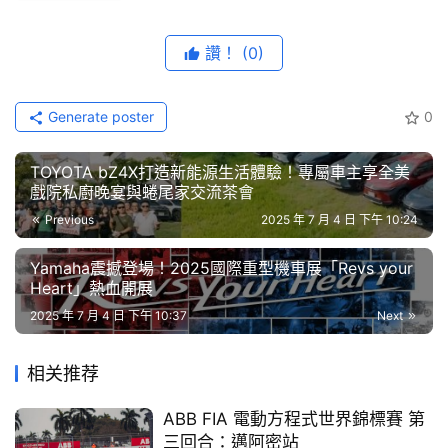
藝
環境、駕駛取向，分別開發不同系列機油滿足全方位的騎士
節
與摩托車款。如： 連續十年為 Moto2/Moto3 頂級賽事官
讚！
(0)
目
方指定使用的「Street Race 系列」全合成競技型機油、以
街道運動取向的「Street 系列」合成科技街道型機油、採
口
Generate poster
0
用 MFC 摩擦分子控制技術與特殊鎢系添加劑配方的
碑
「Molygen Scooter 魔護速克達系列」
全合成機油
。
中
TOYOTA bZ4X打造新能源生活體驗！專屬車主享全美
古
戲院私廚晚宴與蜷尾家交流茶會
本次發表的 Optimal 全能型系列，則是為廣泛騎乘環境所
車
Previous
2025 年 7 月 4 日 下午 10:24
開發的機油產品。在擁有可靠的潤滑、最佳的保護性與德國
行
原裝進口的穩定高品質下，以相對實惠的價格，提供愛車一
Yamaha震撼登場！2025國際重型機車展「Revs your
Heart」熱血開展
個經濟且不屈就的最佳選擇方案。
百
大
2025 年 7 月 4 日 下午 10:37
Next
【通勤最佳解！各種騎乘環境「全能」輕鬆勝任】
中
古
相关推荐
        Motorbike 
Optimal 4T
10W-40
 是款基於精製礦物
車
基礎油的高效能配方，具備優異的耐剪切穩定性、抗氧化能
ABB FIA 電動方程式世界錦標賽 第
三回合：邁阿密站
買
力、引擎運轉降噪與低磨損性能。不論是頻繁走停的日常通