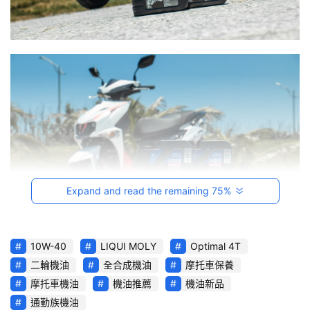
影
音
台
灣
車
與
生
活
獎
Expand and read the remaining 75%
跨
界
玩
10W-40
LIQUI MOLY
Optimal 4T
C
二輪機油
全合成機油
摩托車保養
A
【全新摩托車機油系列導入：提供經濟的德製選擇】
摩托車機油
機油推薦
機油新品
R
綜
通勤族機油
        LIQUI MOLY 在摩托車機油產品線中，針對各式騎乘