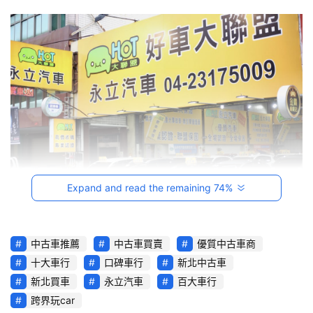
影
音
台
灣
車
與
生
活
獎
Expand and read the remaining 74%
跨
界
玩
中古車推薦
中古車買賣
優質中古車商
C
十大車行
口碑車行
新北中古車
A
新北買車
永立汽車
百大車行
R
跨界玩car
綜