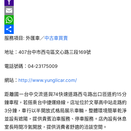
e
n
h
G
車
b
e
r
m
Y
情
o
e
a
a
E
報
o
a
i
h
m
W
車
服務項目: 外匯車／
中古車買賣
k
d
l
o
a
h
分
輛
s
o
i
a
享
空
地址：407台中市西屯區文心路三段169號
M
l
t
間
實
電話號碼：04-23175009
a
s
測
i
A
網站：
http://www.yunglicar.com/
l
p
汽
距離國一台中交流道與74快速道路西屯路出口匝道約15分
p
車
／
鐘車程，若搭乘台中捷運綠線，店址位於文華高中站走路約
機
3分鐘，車行以半開放式格局展示車輛，整體環境簡單乾淨
車
並設有遮陽，提供貴賓泊車服務、停車服務。店內設有休息
試
室長時間冷氣開放，提供消費者舒適的洽談空間。
駕