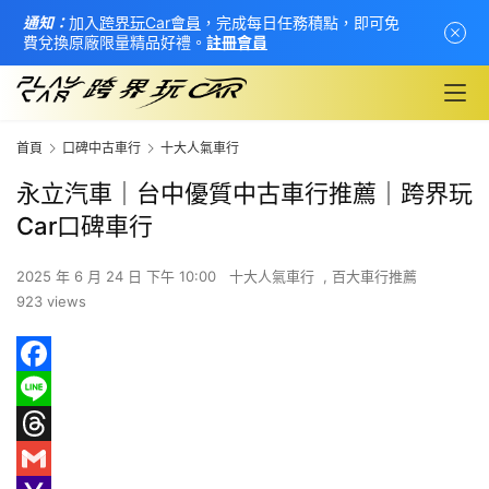
通知：
加入
跨界玩Car會員
，完成每日任務積點，即可免
費兌換原廠限量精品好禮。
註冊會員
首頁
口碑中古車行
十大人氣車行
永立汽車｜台中優質中古車行推薦｜跨界玩
Car口碑車行
2025 年 6 月 24 日 下午 10:00
十大人氣車行
,
百大車行推薦
923 views
F
首
a
L
頁
c
i
T
新