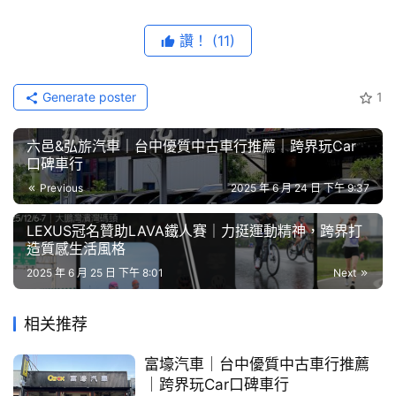
藝
節
讚！
(11)
目
Generate poster
1
口
碑
六邑&弘旂汽車｜台中優質中古車行推薦｜跨界玩Car
中
口碑車行
古
Previous
2025 年 6 月 24 日 下午 9:37
車
行
LEXUS冠名贊助LAVA鐵人賽｜力挺運動精神，跨界打
造質感生活風格
百
2025 年 6 月 25 日 下午 8:01
Next
大
中
相关推荐
古
車
富壕汽車｜台中優質中古車行推薦
｜跨界玩Car口碑車行
買