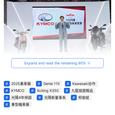
影
音
台
灣
車
與
生
活
獎
Expand and read the remaining 80%
跨
界
玩
2025重車展
Genie 115
Kawasaki合作
C
KYMCO
Xciting X350
九龍旅遊贈品
A
光陽4年保固
光陽新董事長
柯俊斌
R
重型機車展
綜
藝