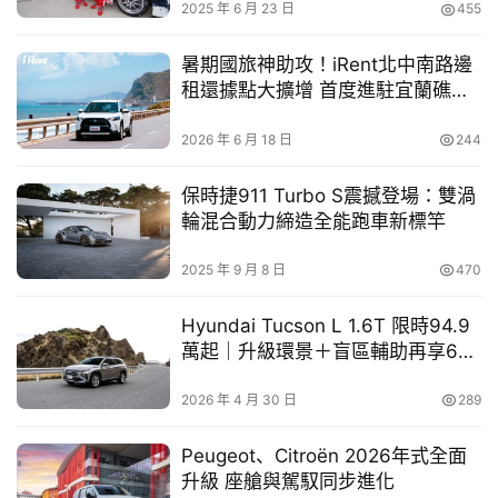
車
2025 年 6 月 23 日
455
倍，更領先業界推出『可回溯』設定：2025年7月1日起的
幫
幫
新購車主、於2021年7月1日後購買的原車主都同享全機種
暑期國旅神助攻！iRent北中南路邊
忙
租還據點大擴增 首度進駐宜蘭礁溪
噴射電腦元件 (ECU＋節流閥體) 4年保固，用滿滿誠意讓消
輕鬆暢遊全台
費者深刻體驗到光陽的技術實力與貼心保障。
2026 年 6 月 18 日
244
跨
界
董事長柯俊斌今(4)日也提及外銷佳績 :「光陽多年來行銷
保時捷911 Turbo S震撼登場：雙渦
玩
110個國家，以KYMCO品牌行銷國際迄今，共累計賣出超
輪混合動力締造全能跑車新標竿
C
過數百萬輛的KYMCO機車；在歐洲，KYMCO更是『進口
A
品牌速克達』銷售第一名。在南美洲阿根廷KYMCO也是市
2025 年 9 月 8 日
470
R
占率第一。」除了二輪車在海外屢創佳績，光陽四輪 (ATV) 
Hyundai Tucson L 1.6T 限時94.9
全地形車每年向法國出口超過3,000台ATV，銷售穩定位居
萬起｜升級環景＋盲區輔助再享6萬
前三名，擁有眾多KYMCO忠實用戶；在非洲摩洛哥
優惠
KYMCO ATV更擁有高達80% 市場占有率。
2026 年 4 月 30 日
289
柯俊斌化身「最萌董座」用「
時尚聯萌．等你加萌」定位讓
Peugeot、Citroën 2026年式全面
「小精靈Genie 115」搶暑假年輕市場
升級 座艙與駕馭同步進化