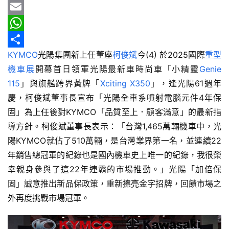
車
b
e
r
m
Y
情
o
e
a
a
E
報
o
a
i
h
m
W
車
KYMCO
光陽集團新上任董座
柯俊斌
今(4) 於2025國際
重型
k
d
l
o
a
h
分
輛
機車展
開幕首日領軍光陽最新車時尚車「小精靈
Genie 
s
o
i
a
享
空
115
」與旗艦跨界黃牌「
Xciting X350
」，逢光陽61週年
M
l
t
間
慶，柯俊斌董事長宣布「光陽全車系噴射電腦元件4年保
實
a
s
固」為上任後對KYMCO「品質至上．顧客滿意」的最新指
測
i
A
導方針。柯俊斌董事長表示：「台灣1,465萬輛機車中，光
l
p
陽KYMCO就佔了510萬輛，是台灣業界第一名，並連續22
汽
p
年銷售總冠軍的紀錄也是國內機車史上唯一的紀錄，我很榮
車
／
幸親身參與了這22年連霸的市場推動。」光陽「加倍保
機
固」誠意推出新品保政策，重新擦亮金字招牌，回饋市場之
車
外再度挑戰市場冠軍。
試
駕