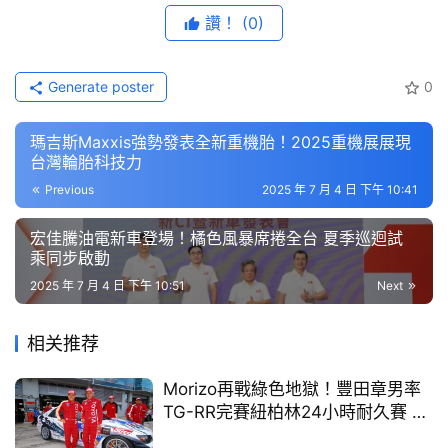
節
讚！
(0)
目
Generate poster
0
口
碑
瑪吉斯Maxxis強勢發表全新重機胎！2025重機展展現
中
台灣輪胎科技力
古
Previous
2025 年 7 月 4 日 下午 10:41
車
行
宏佳騰油電新車登場！橘色風暴席捲全台 夏季巡迴試
乘同步啟動
百
2025 年 7 月 4 日 下午 10:51
Next
大
中
相关推荐
古
車
Morizo再戰綠色地獄！豐田章男率
KYMCO「全車系噴射電腦元件 4年加倍保固」7月起正式
TG-RR完賽紐柏林24小時耐久賽 林
實施，光陽前所未有的重大施策震撼車壇，消費者與通路夥
買
口GR Garage車迷熱血集結應援
伴均給予最正面的肯定。不僅將車廠普遍配置的2年保固加