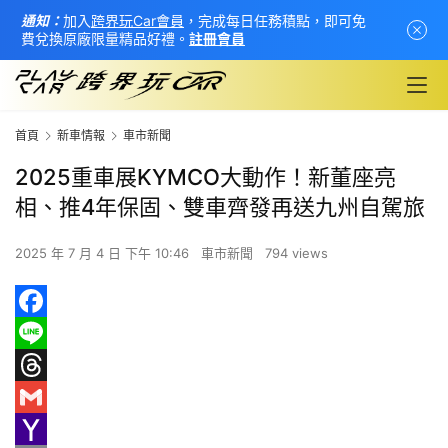
通知：
加入
跨界玩Car會員
，完成每日任務積點，即可免
費兌換原廠限量精品好禮。
註冊會員
首頁
新車情報
車市新聞
2025重車展KYMCO大動作！新董座亮
相、推4年保固、雙車齊發再送九州自駕旅
2025 年 7 月 4 日 下午 10:46
車市新聞
794 views
F
首
a
L
頁
c
i
T
新
e
n
h
G