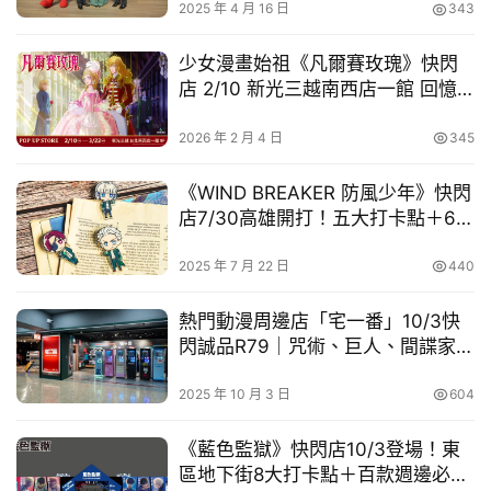
2025 年 4 月 16 日
343
車
幫
少女漫畫始祖《凡爾賽玫瑰》快閃
幫
店 2/10 新光三越南西店一館 回憶
忙
重現
2026 年 2 月 4 日
345
跨
界
《WIND BREAKER 防風少年》快閃
玩
店7/30高雄開打！五大打卡點＋60
C
款週邊等你來衝
一出電梯口，遠遠就能看見快閃店主視覺在門口，看進門
A
2025 年 7 月 22 日
440
R
內，咦！怎麼會有人在店內打排球？原來這次快閃店把立體
熱門動漫周邊店「宅一番」10/3快
排球場帶進展場啦！看日向、影山高飛殺球，月島攔網等十
閃誠品R79｜咒術、巨人、間諜家家
位烏野高中選手的英姿，想一睹熱血沸騰的比賽就來這！只
酒限量盲抽等你開！
有球員還不夠，教練烏養及顧問武田也在一旁，旁邊還有青
2025 年 10 月 3 日
604
葉城西的及川與岩泉，和音駒主力黑尾與孤爪。抬頭牆上有
五面學校應援旗，從青葉城西高中的「制霸球場」到音駒高
《藍色監獄》快閃店10/3登場！東
區地下街8大打卡點＋百款週邊必收
中的「維繫」，看了好想吶喊起來！另一面還有「一球入