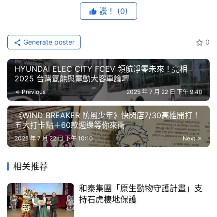
藝
讚！
(0)
節
目
Generate poster
0
口
碑
HYUNDAI ELEC CITY FCEV 領航淨零未來！亮相
2025 台灣氫能與電動大客車論壇
中
古
Previous
2025 年 7 月 22 日 下午 9:40
車
行
《WIND BREAKER 防風少年》快閃店7/30高雄開打！
五大打卡點＋60款週邊等你來衝
2025 年 7 月 22 日 下午 10:10
Next
百
大
中
相关推荐
古
車
和泰集團「原生動物守護計畫」支
持石虎棲地保護
買