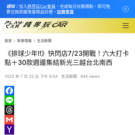
通知：
加入
跨界玩Car會員
，完成每日任務積點，即可免
費兌換原廠限量精品好禮。
註冊會員
首頁
新車情報
生活新聞
《排球少年!!》快閃店7/23開戰！六大打卡
點＋30款週邊集結新光三越台北南西
2025 年 7 月 22 日 下午 9:54
生活新聞
844 views
F
首
a
L
頁
c
i
T
e
n
h
G
新