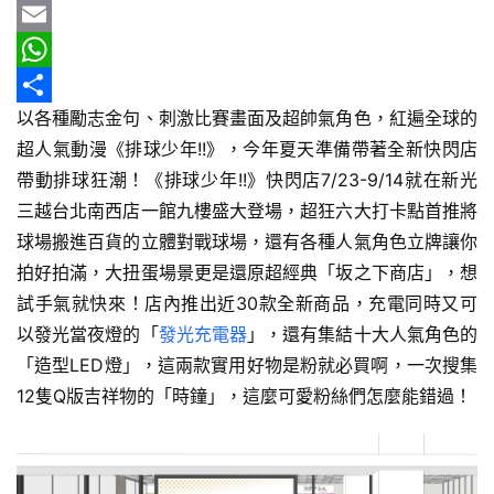
b
e
r
m
Y
車
情
o
e
a
a
E
報
o
a
i
h
m
W
以各種勵志金句、刺激比賽畫面及超帥氣角色，紅遍全球的
k
d
l
o
a
h
分
車
超人氣動漫《排球少年!!》，今年夏天準備帶著全新快閃店
s
o
i
a
享
輛
帶動排球狂潮！《排球少年!!》快閃店7/23-9/14就在新光
空
M
l
t
三越台北南西店一館九樓盛大登場，超狂六大打卡點首推將
間
a
s
實
球場搬進百貨的立體對戰球場，還有各種人氣角色立牌讓你
i
A
測
拍好拍滿，大扭蛋場景更是還原超經典「坂之下商店」，想
l
p
試手氣就快來！店內推出近30款全新商品，充電同時又可
汽
p
以發光當夜燈的「
發光充電器
」，還有集結十大人氣角色的
車
「造型LED燈」，這兩款實用好物是粉就必買啊，一次搜集
／
12隻Q版吉祥物的「時鐘」，這麼可愛粉絲們怎麼能錯過！
機
車
試
駕