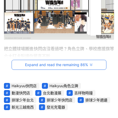
影
音
台
灣
車
與
把立體球場搬進快閃店沒看過吧？角色立牌、學校應援旗等
生
六大打卡點讓你驚喜不斷
活
獎
Expand and read the remaining 86%
跨
界
Haikyuu快閃店
Haikyuu角色立牌
玩
動漫快閃店
台北動漫展
吉祥物時鐘
C
排球少年台北
排球少年快閃店
排球少年週邊
A
新光三越南西
發光充電器
R
綜