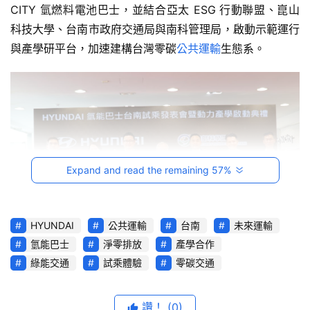
CITY 氫燃料電池巴士，並結合亞太 ESG 行動聯盟、崑山
音
科技大學、台南市政府交通局與南科管理局，啟動示範運行
與產學研平台，加速建構台灣零碳
公共運輸
生態系。
台
灣
車
與
生
活
獎
Expand and read the remaining 57%
跨
界
玩
HYUNDAI
公共運輸
台南
未來運輸
C
氫能巴士
淨零排放
產學合作
A
綠能交通
試乘體驗
零碳交通
R
由左至右為
崑山科技大學 邱韋丞 主任
綜
南部科學園區管理局 鄭秀絨 局長
藝
讚！
(0)