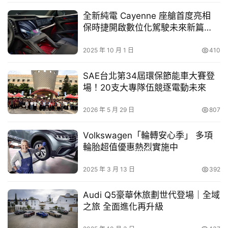
協力，透過當天活動已展現任務執行力；台南市政府交通局
幫
局長 王銘德 強調，市府對於客運業者補助、示範路線、環
全新純電 Cayenne 座艙首度亮相
幫
保時捷開啟數位化駕駛未來新篇
境建置等不遺餘力，將共同打造低碳運輸網路；南科管理局
忙
章！
局長 鄭秀絨 表示，南科是非常適合新技術落地示範場域，
2025 年 10 月 1 日
410
也非常歡迎上游供應鏈進駐。
跨
界
SAE台北第34屆環保節能車大賽登
當天活動在產品技術說明與
試乘體驗
後，全體貴賓於舞台合
玩
場！20支大專隊伍競逐電動未來
影，為台南邁向「氫能示範城」留下歷史性定格。
C
2026 年 5 月 29 日
807
A
南陽實業將持續整合集團資源與 HYUNDAI 全球研發能
R
量，攜手產官學夥伴與在地運輸業者，共同打造零碳公共運
Volkswagen「輪轉安心季」 多項
輪胎超值優惠熱烈實施中
輸生態系，為台灣開啟更永續、更智慧的移動未來。
2025 年 3 月 13 日
392
Audi Q5豪華休旅劃世代登場｜全域
之旅 全面進化再升級