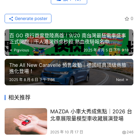
交通部 公共運輸及監理司 林政彥 科長
節
社團法人亞太ESG行動聯盟 戴謙 理事長
目
台南市政府交通局 王銘德 局長
南陽實業 詹醒昇 副總經理
Generate poster
0
三陽工業 張淵量 經理
口
百 GO 夜行首度登陸高雄！9/20 南台灣最狂電車盛事
碑
交通部自 2024 年啟動「氫燃料電池大客車試辦運行計
正式開跑｜千人港灣辦桌秒殺 熱血夜騎報名中
中
畫」，並於上月在高雄舉辦「台灣氫能與電動大客車淨零移
Previous
2025 年 8 月 5 日 下午 9:18
古
動論壇」，為多元綠能巴士路徑奠定基礎。南陽實業導入的 
車
HYUNDAI ELEC CITY 擁有 180 kW 高效燃料電池系統、
The All New Caravelle 預售啟動｜德國經典頂級商旅
行
進化登場！
逾 550km 續航里程，補氫僅需 15 分鐘即可回到滿載狀
態，兼具零碳排放、低噪音與高營運效率預計今年第四季完
2025 年 8 月 6 日 下午 7:56
Next
百
成認證，可完全配合各級政府與業者需求，快速投入營運，
大
相关推荐
為台灣市區與公路客運提供具體脫碳方案。
中
古
MAZDA 小車大秀成焦點｜2026 台
活動現場包含台南各大客運業者均派高階代表與會，展示對
車
北車展限量模型車收藏展演登場
氫能車隊導入營運的高度關注。亞太 ESG 行動聯盟理事長 
買
戴謙 指出，聯盟的三大任務：產業推動、民生推動、國安
2025 年 10 月 17 日
246
車