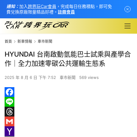
通知：
加入
跨界玩Car會員
，完成每日任務積點，即可免
費兌換原廠限量精品好禮。
註冊會員
首頁
新車情報
車市新聞
HYUNDAI 台南啟動氫能巴士試乘與產學合
作｜全力加速零碳公共運輸生態系
2025 年 8 月 6 日 下午 7:52
車市新聞
569 views
F
首
頁
a
L
c
i
T
新
e
n
h
G
車