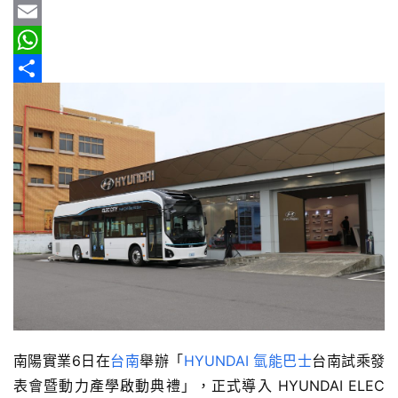
b
e
r
m
Y
情
報
o
e
a
a
E
o
a
i
h
m
W
車
k
d
l
o
a
h
分
輛
s
o
i
a
享
空
間
M
l
t
實
a
s
測
i
A
l
p
汽
車
p
／
機
車
試
南陽實業6日在
台南
舉辦「
HYUNDAI
氫能巴士
台南試乘發
駕
表會暨動力產學啟動典禮」，正式導入 HYUNDAI ELEC 
影