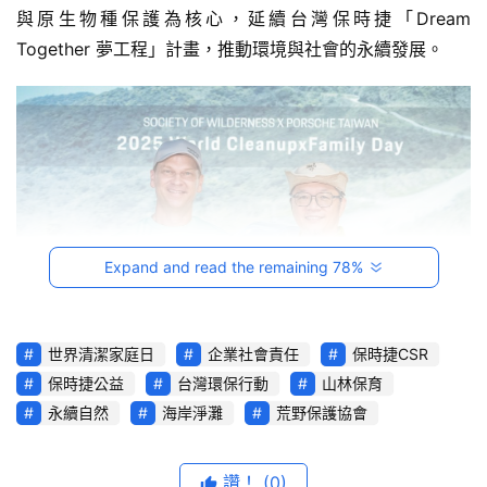
音
與原生物種保護為核心，延續台灣保時捷「Dream 
Together 夢工程」計畫，推動環境與社會的永續發展。
台
灣
車
與
生
活
獎
Expand and read the remaining 78%
跨
界
玩
世界清潔家庭日
企業社會責任
保時捷CSR
C
保時捷公益
台灣環保行動
山林保育
A
邁入與荒野保護協會合作的第六年，台灣保時捷續透過 Dream
永續自然
海岸淨灘
荒野保護協會
R
Together 夢工程計畫推展環境永續。
綜
台灣地理環境獨特，山海相依，孕育出擁抱山林的文化。然
藝
讚！
(0)