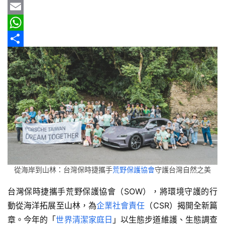
b
e
r
m
Y
情
報
o
e
a
a
E
o
a
i
h
m
W
車
k
d
l
o
a
h
分
輛
s
o
i
a
享
空
間
M
l
t
實
a
s
測
i
A
l
p
汽
車
p
／
從海岸到山林：台灣保時捷攜手
荒野保護協會
守護台灣自然之美
機
車
台灣保時捷攜手荒野保護協會（SOW），將環境守護的行
試
動從海洋拓展至山林，為
企業社會責任
（CSR）揭開全新篇
駕
章。今年的「
世界清潔家庭日
」以生態步道維護、生態調查
影