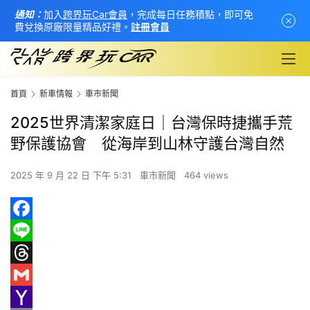
通知：
加入
跨界玩Car會員
，完成每日任務積點，即可免
費兌換原廠限量精品好禮。
註冊會員
首頁
新車情報
車市新聞
2025世界清潔家庭日｜台灣保時捷攜手荒
野保護協會 從海岸到山林守護台灣自然
2025 年 9 月 22 日 下午 5:31
車市新聞
464 views
F
首
頁
a
L
c
i
T
新
e
n
h
G
車