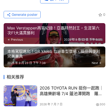
而，許多登山步道鋪設水泥或塑膠木，破壞了自然景觀並加
節
目
劇生態壓力。面對此一問題，荒野保護協會秉持「手作步
Generate poster
0
道」的理念—這種源自美國與日本的生態工法，主張運用樹
口
木、土、石等在地自然素材修復步道，減少大型機具和非天
碑
Max Verstappen再寫紀錄！亞塞拜然封王，生涯第六
然或外來材料的影響，同時提升大眾對守護永續山林的認
次F1大滿貫勝利
中
知。
古
Previous
2025 年 9 月 22 日 下午 5:25
車
本次活動辦在外雙溪的大崙尾山，此處匯聚亞熱帶闊葉林、
行
本格駕馭進化！GR YARiS 自排車型登場，操控與便利
暖溫帶闊葉林與熱帶植被三大森林型態，且為重要集水保育
完美兼具
區而具有特殊意義。考量環境承載量分別在翠山步道與大崙
2025 年 9 月 23 日 下午 7:36
Next
百
尾山步道進行不同活動。翠山步道因其多樣的森林生態及戶
大
外教育價值而聞名，但近年來步道旁長有強勢的外來種植
中
相关推荐
古
物，因此帶領參與者清除有害外來種並進行生態調查；而大
車
2026 TOYOTA RUN 挺你一起跑｜
崙尾山步道則協助以自然素材修復步道，為未來的保育工作
高雄樂齡場 7/4 蓮池潭開跑 羅時
奠定基礎，傳遞「遊憩、教育與保護應同步推進，才能守護
豐陪伴長輩與親子共襄盛舉
買
山林世代永續」的理念。
2026 年 7 月 7 日
300
車