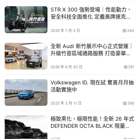
幫
STR X 300 強勢登場｜性能動力、
幫
安全科技全面進化 定義黃牌速克達
忙
新格局
2026 年 7 月 3 日
340
跨
界
全新 Audi 新竹展示中心正式營運｜
玩
升級竹苗區域通路服務 打造豪華品
C
牌新體驗
A
2026 年 6 月 30 日
291
R
Volkswagen ID. 現在試 驚喜月月抽
活動實施中
2025 年 3 月 11 日
390
極致黑化，極限性能！全新 26 年式
DEFENDER OCTA BLACK 限量登
台｜Defender 最強性能旗艦