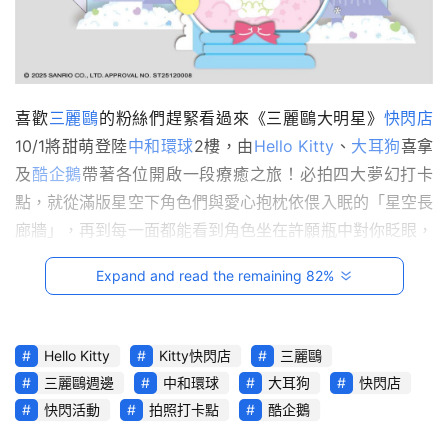
影
音
台
喜歡
三麗鷗
的粉絲們趕緊看過來《三麗鷗大明星》
快閃店
灣
車
10/1將甜萌登陸
中和環球
2樓，由
Hello Kitty
、
大耳狗
喜拿
與
及
酷企鵝
帶著各位開啟一段療癒之旅！必拍四大夢幻打卡
生
點，就從滿版星空下角色們與愛心抱枕依偎入眠的「星空長
活
廊牆」，再到每一面都能看到角色坐在許願瓶中對你眨眼，
獎
最後記得到「萌力三重奏區」與三大人氣角色再來個大合
Expand and read the remaining 82%
照！店內更推出超過百款全新週邊，看著以Hello Kitty為背
跨
景，緩緩落下的金沙的「流沙杯墊」、毛茸茸的溫暖「毛
界
毯」，還有著大耳狗可愛臉龐的「抱枕」，粉絲們可是要一
玩
Hello Kitty
Kitty快閃店
三麗鷗
C
次帶走！
三麗鷗週邊
中和環球
大耳狗
快閃店
A
快閃活動
拍照打卡點
酷企鵝
R
綜