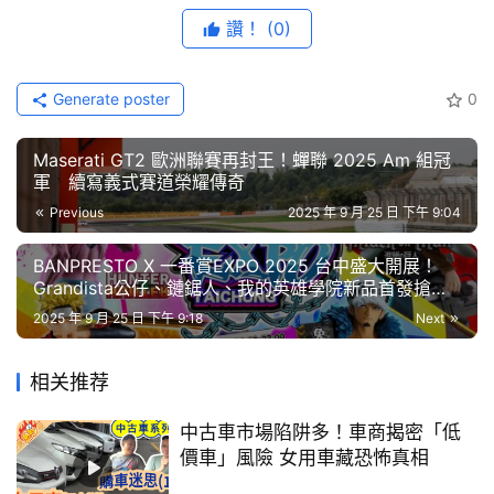
藝
讚！
(0)
節
《三麗鷗》快閃店
10/1
在中和環球
2F
目
Generate poster
0
口
冬日萌登場！四大夢幻打卡點暖心開放
陪你拍出專屬的冬
碑
Maserati GT2 歐洲聯賽再封王！蟬聯 2025 Am 組冠
日回憶
軍 續寫義式賽道榮耀傳奇
中
古
Previous
2025 年 9 月 25 日 下午 9:04
還沒到店遠處就看到有著Hello Kitty、酷企鵝與大耳狗喜拿
車
排排站的「萌力三重奏」以溫暖笑容迎接粉絲，快來跟比人
行
BANPRESTO X 一番賞EXPO 2025 台中盛大開展！
Grandista公仔、鏈鋸人、我的英雄學院新品首發搶先
還要高的立牌合照唷！往旁邊走去，馬上就看到彷彿有魔力
看
的「魔法旋轉柱區」，你看，坐在許願瓶中的Hello Kitty正
2025 年 9 月 25 日 下午 9:18
Next
百
大
擺出招牌萌樣看著你，到另一邊又可以看到甜甜笑著的大耳
中
狗喜拿，每一面都要拍好拍滿啊！往內走去，看到「瓶中精
相关推荐
古
靈區」有三個小可愛們變身瓶中精靈，呆萌又乖巧，誰看了
車
中古車市場陷阱多！車商揭密「低
不心動啊！旁邊的「冬日萌小隊區」則是在滿天雪花牆上，
價車」風險 女用車藏恐怖真相
Hello Kitty戴上粉粉的手套在雪花下，防佛就在跟粉絲們說
買