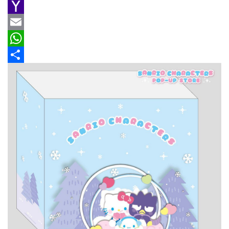
e
n
h
G
車
情
b
e
r
m
Y
報
o
e
a
a
E
o
a
i
h
m
W
車
k
d
l
o
a
h
分
輛
空
s
o
i
a
享
間
M
l
t
實
a
s
測
i
A
汽
l
p
車
p
／
機
車
試
駕