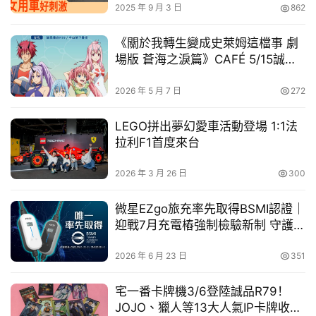
嗨呢，你忍得住不拍嗎！走進最後四大打卡點，等你拍下專
2025 年 9 月 3 日
862
車
屬回憶！
幫
《關於我轉生變成史萊姆這檔事 劇
幫
場版 蒼海之淚篇》CAFÉ 5/15誠品
忙
R79登場｜限定餐點與打卡場景公開
2026 年 5 月 7 日
272
跨
界
LEGO拼出夢幻愛車活動登場 1:1法
玩
拉利F1首度來台
C
A
2026 年 3 月 26 日
300
R
微星EZgo旅充率先取得BSMI認證｜
迎戰7月充電樁強制檢驗新制 守護充
電安全
魔法旋轉柱
冬日萌小隊
2026 年 6 月 23 日
351
萌力三重奏
瓶中精靈區
區
區
宅一番卡牌機3/6登陸誠品R79！
JOJO、獵人等13大人氣IP卡牌收藏