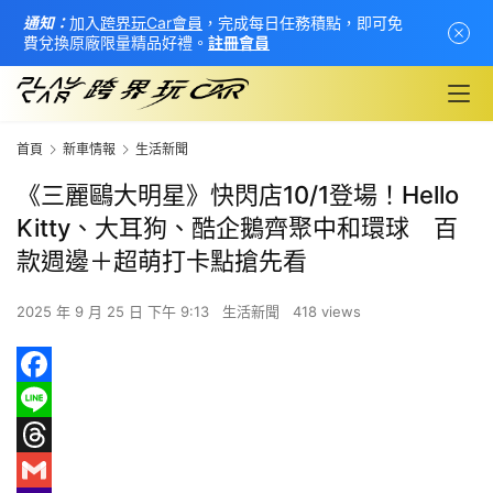
通知：
加入
跨界玩Car會員
，完成每日任務積點，即可免
費兌換原廠限量精品好禮。
註冊會員
首頁
新車情報
生活新聞
《三麗鷗大明星》快閃店10/1登場！Hello
Kitty、大耳狗、酷企鵝齊聚中和環球 百
款週邊＋超萌打卡點搶先看
2025 年 9 月 25 日 下午 9:13
生活新聞
418 views
F
首
頁
a
L
c
i
T
新