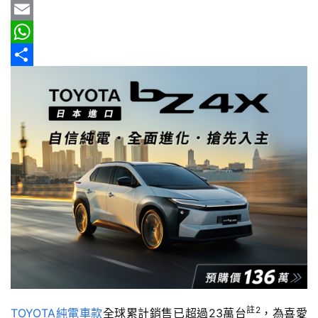
車
b
e
r
m
Y
情
o
e
a
a
E
報
o
a
i
h
m
W
車
k
d
l
o
a
h
分
輛
s
o
i
a
享
空
M
l
t
間
實
a
s
測
i
A
l
p
汽
p
車
／
機
車
試
駕
註2
TOYOTA
純電車款
全球累計銷售已超過23萬台
，為喜愛
影