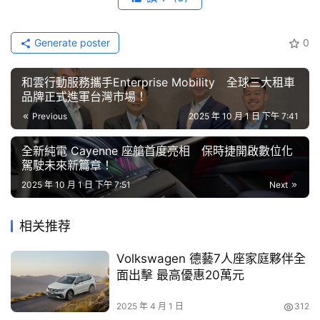
公建快充規格-CCS1，可負荷最高充電功率提升至
節
註6
160kW，常態充電至80%僅需約28分鐘
。慢充規格則持
目
續適用SAE J1772，讓車主南北通行無虞，隨時展開純電之
Generate poster
0
行。
口
和雲行動服務攜手Enterprise Mobility 全球三大租車
碑
品牌正式進軍台灣市場！
　　在本次電池與馬達效能提升下，輸出最大馬力由204PS
中
註5
升級達到227PS，扭力27.4KG/M
，升級的e-Axle電驅系
Previous
2025 年 10 月 1 日 下午 7:41
古
統更進一步帶來傑出的能耗表現，新增四段式再生煞車制動
車
全新純電 Cayenne 座艙首度亮相 保時捷開啟數位化
行
系統(附控制撥片)，可依照偏好調整回充力道，駕駛體驗更
駕駛未來新篇章！
佳，展現TOYOTA出色的動能科技。
2025 年 10 月 1 日 下午 7:51
Next
百
全新科技感外觀設計 簡約純電質感座艙
大
相关推荐
中
　　全新進化bZ4X換上新世代 Hammerhead前視造型，形
古
Volkswagen 德藝7人座家庭夥伴全
車
象更具前衛與科技感，前車燈採分離式設計，讓車頭看起來
面出擊 最高優惠20萬元
更銳利、更具未來感，同時提升燈光辨識度與層次感，LED
買
註7
頭燈更新增AHS智慧型遠光燈自動遮蔽系統
，進一步提
2025 年 4 月 1 日
312