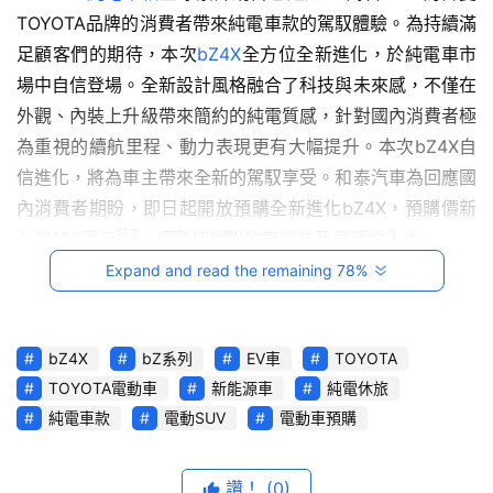
TOYOTA品牌的消費者帶來純電車款的駕馭體驗。為持續滿
音
足顧客們的期待，本次
bZ4X
全方位全新進化，於純電車市
場中自信登場。全新設計風格融合了科技與未來感，不僅在
台
灣
外觀、內裝上升級帶來簡約的純電質感，針對國內消費者極
車
為重視的續航里程、動力表現更有大幅提升。本次bZ4X自
與
信進化，將為車主帶來全新的駕馭享受。和泰汽車為回應國
生
內消費者期盼，即日起開放預購全新進化bZ4X，預購價新
活
註3
台幣136萬元
，讓熱切期盼的車迷能及早預約入主。
獎
Expand and read the remaining 78%
註4
自信進化 同級最佳743km高效續航里程
動力升級227ps
跨
註5
界
玩
bZ4X
bZ系列
EV車
TOYOTA
　　本次全新進化bZ4X，電池與馬達效能全面提升，全新
C
TOYOTA電動車
新能源車
純電休旅
高效能動力電池容量升級至74.7kWh，純電行駛里程更從
A
純電車款
電動SUV
電動車預購
註4
R
626km大幅提升至同級最佳743km
，滿足顧客多元用車
綜
生活，讓續航無後顧之憂。充電系統同樣適用國內最普遍之
讚！
(0)
藝