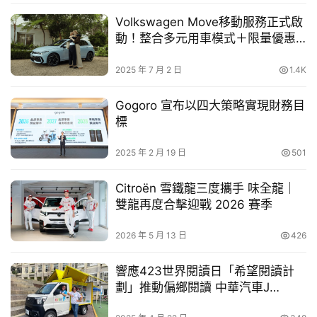
車
升行車安全。車側輪拱則由防刮材質改為烤漆輪拱，搭配全
幫
Volkswagen Move移動服務正式啟
新18吋鋁圈造型，整體更顯精緻質感，所經之處吸引眾人目
幫
動！整合多元用車模式＋限量優惠
光。除外尾部設計進化，鴨尾擾流板上緣高度提升5mm，
忙
開跑
提升高速行駛穩定性與續航效率，兼顧美學與空力效能，本
2025 年 7 月 2 日
1.4K
次全面進化的bZ4X共4款車色，除原有的星河鈦、鉑鑽白與
跨
Gogoro 宣布以四大策略實現財務目
貴族黑之外，更新增車色綻曜藍，提供顧客多樣化的選擇。
界
標
玩
　　全新內裝設計充份展現bZ4X純電設計質感，簡薄型儀
C
2025 年 2 月 19 日
501
A
表台水平延伸，搭配細長出風口，提升橫向寬敞感。科技配
R
備方面，為滿足車主日常使用的便利性需求，更升級14吋影
Citroën 雪鐵龍三度攜手 味全龍｜
音主機、雙無線充電板，全車配備4個USB-C充電孔，並新
雙龍再度合擊迎戰 2026 賽季
增後廂110V供電(V2L)功能；為持續優化座艙舒適性，本次
2026 年 5 月 13 日
426
更全新配備64色氣氛燈，空調搭載PM 2.5 濾網+ nanoe™X
負離子淨化，為消費者帶來更加舒適美好的乘坐體驗。
響應423世界閱讀日「希望閱讀計
劃」推動偏鄉閱讀 中華汽車J
註7
固若金湯的電池防護+TSS 3.0安全防護系統
 純電駕馭更
SPACE行動書車加入巡迴服務
安心