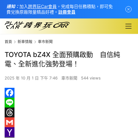
通知：
加入
跨界玩Car會員
，完成每日任務積點，即可免
費兌換原廠限量精品好禮。
註冊會員
首頁
新車情報
車市新聞
TOYOTA bZ4X 全面預購啟動 自信純
電、全新進化強勢登場！
2025 年 10 月 1 日 下午 7:46
車市新聞
544 views
F
首
a
L
頁
c
i
T
新
e
n
h
G