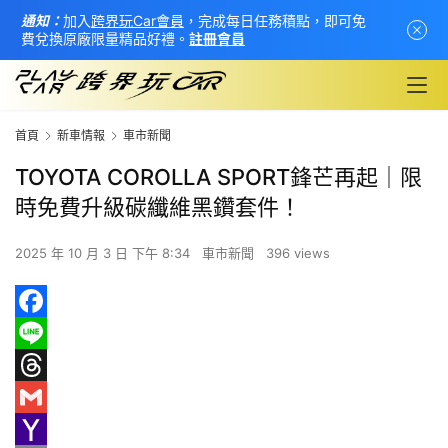
通知：
加入
跨界玩Car會員
，完成每日任務積點，即可免
費兌換原廠限量精品好禮。
註冊會員
首頁
新車情報
車市新聞
TOYOTA COROLLA SPORT鋒芒再起｜限
時免費升級碳纖維黑鑽套件！
2025 年 10 月 3 日 下午 8:34
車市新聞
396 views
F
首
a
L
頁
c
i
T
e
n
h
G
新