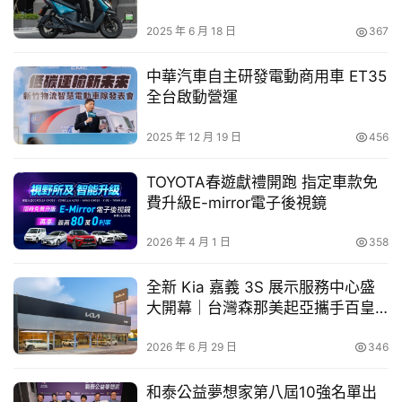
環 (4)碳纖維方向盤飾板 (5)碳纖維專屬銘板。限量500
車
組，送完為止。前述贈品以實物為準且須於交車時同時搭
2025 年 6 月 18 日
367
幫
載，恕不接受更換退費、折抵現金或自行攜回。安裝碳纖維
幫
中華汽車自主研發電動商用車 ET35
套件組者，不需額外支付安裝費用，並將由原購車經銷商提
忙
全台啟動營運
供安裝及保固服務，保固期限為自交車日起4年或120,000
跨
公里以內（以先到者為準）。前述贈品均有作動限制，且與
2025 年 12 月 19 日
456
界
新車保固內容不同，贈品詳細保固內容、使用說明及限制請
玩
洽原購車經銷商了解使用手冊及相關公吿説明。任何贈品使
TOYOTA春遊獻禮開跑 指定車款免
C
費升級E-mirror電子後視鏡
用及保固相關疑問，請逕洽原購車經銷商，和泰汽車不負任
A
何贈品擔保責任。本活動不適用租賃、政府機關、專案批/
R
2026 年 4 月 1 日
358
標購者及營業車。
全新 Kia 嘉義 3S 展示服務中心盛
註2：各項安全配備作動均有條件限制，相關內容請洽各地
大開幕｜台灣森那美起亞攜手百皇
經銷商，以瞭解車主使用手冊相關說明。實際道路行駛時，
汽車強化大嘉南服務網絡
受車速、路況及天候等因素影響，駕駛仍須參考車主使用手
2026 年 6 月 29 日
346
冊之詳細內容，並於行駛時隨時掌握周遭狀況，以確保安全
和泰公益夢想家第八屆10強名單出
駕駛。