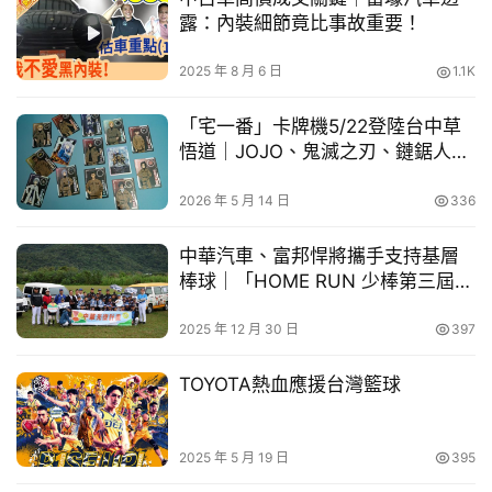
買
露：內裝細節竟比事故重要！
現1比2熱血比分，充滿了緊張的氛圍，粉絲記得來拍一波
車
啊！
幫
2025 年 8 月 6 日
1.1K
幫
忙
「宅一番」卡牌機5/22登陸台中草
悟道｜JOJO、鬼滅之刃、鏈鋸人等
15大超人氣IP一次開抽
跨
2026 年 5 月 14 日
336
界
玩
中華汽車、富邦悍將攜手支持基層
C
棒球｜「HOME RUN 少棒第三屆中
A
華盃棒球賽」重返花蓮開打
R
2025 年 12 月 30 日
397
TOYOTA熱血應援台灣籃球
藍色監獄主
藍色監獄成
雙星對決區
計分牆
視覺
員牆
2025 年 5 月 19 日
395