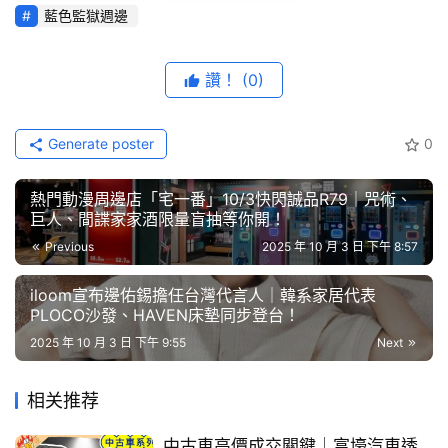
區地下街第二廣場
綜
藍色監獄週邊
藝
節
讚！
(0)
目
化身藍色監獄前鋒
必拍
八大
打卡點動漫中同款球門框「射
門區」登場
口
Generate poster
0
碑
還沒到快閃店就看到集結潔 世一、糸師 凜及凪 誠士郎等主
中
要角色的「藍色監獄主視覺」在門口歡迎粉絲到來，別急著
熱門動漫周邊店「宅一番」10/3快閃誠品R79｜咒術、
古
巨人、間諜家家酒限量盲抽等你開！
進店，先往左右兩邊看看氣勢磅礴的「藍色監獄隊成員牆」
車
及「U-20日本國家隊成員牆」，主要角色一字排開讓人好
Previous
2025 年 10 月 3 日 下午 8:57
行
振奮啊！進店馬上看到熱血滿點的「射門區」，讓人一眼喚
iloom宣布邊佑錫擔任台灣代言人｜韓系家居代表
起動畫中的球門，讓你重溫潔 世一直視球門吶喊「要成為
百
PLOCO沙發、HAVEN床墊同步登台！
世界第一的是我」的決心，旁邊有著糸師 冴與奧利佛·愛空
大
2025 年 10 月 3 日 下午 9:55
Next
的「U-20王牌區」，搭配動漫中多個精彩畫面的劇照牆，
中
古
感受到滿滿的壓迫感，右邊則是「雙星對決區」潔 世一與
相关推荐
車
糸師 凜呈現備戰狀態中，別錯過了潔 世一帶頭往前衝的
「藍色監獄海報區」！哇！連收銀台都變身成「計分牆」重
中古車高價成交關鍵│富壕汽車透