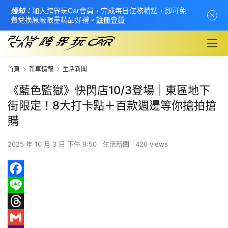
通知：
加入
跨界玩Car會員
，完成每日任務積點，即可免
費兌換原廠限量精品好禮。
註冊會員
首頁
新車情報
生活新聞
《藍色監獄》快閃店10/3登場｜東區地下
街限定！8大打卡點＋百款週邊等你搶拍搶
購
2025 年 10 月 3 日 下午 9:50
生活新聞
420 views
F
首
a
L
頁
c
i
T