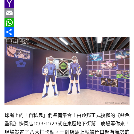
e
n
h
G
新
車
b
e
r
m
Y
情
o
e
a
a
E
報
o
a
i
h
m
W
k
d
l
o
a
h
分
車
輛
s
o
i
a
享
空
M
l
t
間
a
s
實
測
i
A
l
p
汽
p
車
／
球場上的「自私鬼」們準備集合！由羚邦正式授權的《藍色
機
監獄》快閃店10/3-11/23就在東區地下街第二廣場等你來！
車
試
現場設置了八大打卡點，一到店馬上就被門口超有氣勢的