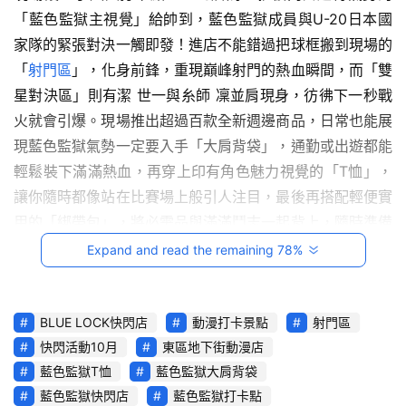
駕
「藍色監獄主視覺」給帥到，藍色監獄成員與U-20日本國
影
家隊的緊張對決一觸即發！進店不能錯過把球框搬到現場的
音
「
射門區
」，化身前鋒，重現巔峰射門的熱血瞬間，而「雙
星對決區」則有潔 世一與糸師 凜並肩現身，彷彿下一秒戰
台
火就會引爆。現場推出超過百款全新週邊商品，日常也能展
灣
現藍色監獄氣勢一定要入手「大肩背袋」，通勤或出遊都能
車
與
輕鬆裝下滿滿熱血，再穿上印有角色魅力視覺的「T恤」，
生
讓你隨時都像站在比賽場上般引人注目，最後再搭配輕便實
活
用的「綁帶包」，將必需品與滿滿鬥志一起背上，隨時準備
獎
迎接下一場勝利！
Expand and read the remaining 78%
跨
界
BLUE LOCK快閃店
動漫打卡景點
射門區
玩
快閃活動10月
東區地下街動漫店
C
藍色監獄T恤
藍色監獄大肩背袋
A
「我聞到進球的味道了」《藍色監獄》快閃店
10/3
在東
R
藍色監獄快閃店
藍色監獄打卡點