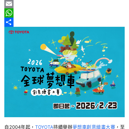
車
b
e
r
m
Y
情
o
e
a
a
E
報
o
a
i
h
m
W
k
d
l
o
a
h
分
車
輛
s
o
i
a
享
空
M
l
t
間
a
s
實
測
i
A
l
p
汽
p
車
／
機
車
試
駕
自2004年起，
TOYOTA
持續舉辦
夢想車創意繪畫大賽
，至