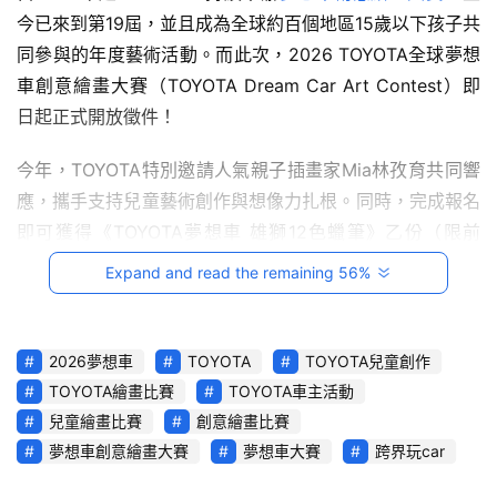
影
今已來到第19屆，並且成為全球約百個地區15歲以下孩子共
音
同參與的年度藝術活動。而此次，2026 TOYOTA全球夢想
車創意繪畫大賽（TOYOTA Dream Car Art Contest）即
台
日起正式開放徵件！
灣
車
今年，TOYOTA特別邀請人氣親子插畫家Mia林孜育共同響
與
應，攜手支持兒童藝術創作與想像力扎根。同時，完成報名
生
活
即可獲得《TOYOTA夢想車 雄獅12色蠟筆》乙份（限前
獎
12,500 名；數量有限，送完為止）。特別的是，本次首度
Expand and read the remaining 56%
推出「車主限定報名禮」：凡為TOYOTA車主子女並完成報
跨
名者，即可獲得升級報名禮《TOYOTA QQ迴力車》（限前
界
300名，迴力車如贈完將改贈以雄獅12色蠟筆，報名禮均數
2026夢想車
TOYOTA
TOYOTA兒童創作
玩
量有限，送完為止）。此外，若全國賽金獎或銀獎獲獎者為
TOYOTA繪畫比賽
TOYOTA車主活動
C
「團體報名」，除了獲獎者本人可獲得圖書禮券$1,000元及
兒童繪畫比賽
創意繪畫比賽
A
獎狀外，該團體亦可額外獲得圖書禮券$2,000元一份，鼓
R
夢想車創意繪畫大賽
夢想車大賽
跨界玩car
綜
勵小小藝術家們邀同學好友一起參賽、創意加倍！