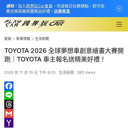
通知：
加入
跨界玩Car會員
，完成每日任務積點，即可免
費兌換原廠限量精品好禮。
註冊會員
首頁
新車情報
生活新聞
TOYOTA 2026 全球夢想車創意繪畫大賽開
跑｜TOYOTA 車主報名送精美好禮！
2025 年 11 月 19 日 下午 8:03
生活新聞
393 views
F
首
a
L
頁
c
i
T
e
n
h
G
新