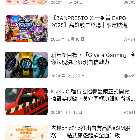
在去年的熱烈迴響下，全台共超過2.5萬件作品參賽，更首
2026 年 4 月 24 日
365
車
次由兩位台灣學童在世界大賽中雙雙獲得「最佳入圍獎」，
幫
各獲得3,000美元獎學金，為台灣創下難得佳績。TOYOTA
【BANPRESTO X 一番賞 EXPO
幫
2025】高雄駁二登場｜限定航海王
忙
期望透過此賽事，不斷激發孩子的無限想像力，創造更美好
×NBA 首亮相｜三大超人氣 IP 豪華
的未來移動生活。
集結
2025 年 12 月 10 日
484
跨
2026年夢想車繪畫大賽即日起至2026/2/23止開放徵件，
界
新年新目標，「Give a Garmin」陪
玩
邀請全台15歲(含)以下的兒童與青少年踴躍參賽，鼓勵孩子
你錶現決心展現自信魅力！
C
運用想像力與創造力，用畫筆描繪心中的未來移動方式，敬
A
請把握時間踴躍參加。
2024 年 12 月 20 日
499
R
※詳細活動內容及辦法請至活動網站查詢：
KlassiC.輕行者摺疊墨鏡正式開賣
韓哥姜成鎬、黃宣同框演繹時尚新
https://www.toyota.com.tw/event/202511_dreamcar
態度
2026 年 5 月 19 日
541
去趣chicTrip推出自有品牌eSIM服
務 一站式旅遊體驗全面升級