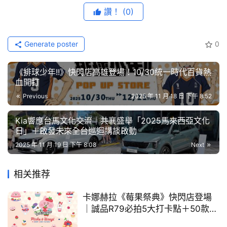
藝
讚！
(0)
節
比賽依年齡共分為三組：A組(7歲(含)以下)、B組
目
(8(含)-11(含)歲)、以及C組(12(含)-15(含)歲)。每年台灣各
Generate poster
0
組的金獎得主將代表國家進軍日本參加世界大賽，若入選世
口
界金獎，除了可獲得5,000美元獎學金外，其就讀學校也能
碑
《排球少年!!》快閃店高雄登場！10/30統一時代百貨熱
獲得10,000美元教育補助。
中
血開打
古
Previous
2025 年 11 月 18 日 下午 8:52
車
行
Kia響應台馬文化交流｜共襄盛舉「2025馬來西亞文化
2025全球大賽12歲(含)～15歲(含)最佳入圍獎：王元宗同
日」＋啟發未來全台巡迴講談啟動
學作品《地震救援車》
百
2025 年 11 月 19 日 下午 8:08
Next
大
中
相关推荐
古
2025全球大賽7歲(含)以下組最佳入圍獎：顏德安同學作品
車
卡娜赫拉《莓果祭典》快閃店登場
《宇宙火箭車》
｜誠品R79必拍5大打卡點＋50款新
品甜蜜開賣
買