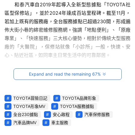
影
　　和泰汽車自2019年起導入全新型態據點「TOYOTA社
音
區型保修站」，並於2024年達成百站里程碑。截至11月，
若加上既有的服務廠，全台服務據點已超過230間，形成遍
台
佈大街小巷的綿密維修服務網。強調「地點便利」、「原廠
灣
專業」、「快速服務」三大核心優勢，相對於傳統大型服務
車
廠的「大醫院」，保修站就像「小診所」一般，快速、安
與
心、貼近社區，如同車主日常生活中的可靠鄰居。
生
活
用音樂陪伴每位車主的精彩用車生活
獎
Expand and read the remaining 67%
　　就如《TOYOTA冒險日記》的輕快旋律貼近車主日常，
跨
保修站也深入社區、融入旅途，陪伴每一段精彩的用車生
界
TOYOTA冒險日記
TOYOTA品牌形象
活。除了以動感音樂與百老匯式舞蹈風格，打造出耳目一新
玩
TOYOTA形象MV
TOYOTA服務據點
C
的視聽體驗外，歌詞中更巧妙融入「做你的好鄰居」、「輪
全台230據點
安心啟程
汽車保修服務
A
胎和電瓶，通通服務你到底」、「隨時都服務貼心熱情」等
R
汽車品牌MV
車主服務
保修站特色，結合搖滾舞曲節奏及朗朗上口的旋律，充滿溫
綜
暖貼心的能量，期待讓更多車主感受到這份專業與溫度。