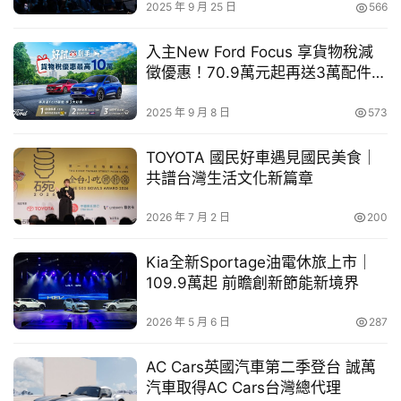
2025 年 9 月 25 日
566
車
與流暢節奏，象徵保修站「效率、精準、專業」的服務品
幫
質，也同時傳遞如好鄰居般貼心的服務精神。
入主New Ford Focus 享貨物稅減
幫
徵優惠！70.9萬元起再送3萬配件金
忙
＋5年原廠保固
2025 年 9 月 8 日
573
跨
實地於TOYOTA保修站取景拍攝，帶出站長、技師與顧客之
界
TOYOTA 國民好車遇見國民美食｜
間的互動故事
玩
共譜台灣生活文化新篇章
C
深入社區，「地點便利」、「原廠專業」、「快速服務」三
A
2026 年 7 月 2 日
200
大核心優勢
R
Kia全新Sportage油電休旅上市｜
　　隨著車主逐年增加、且消費者對於便利性的訴求日漸提
109.9萬起 前瞻創新節能新境界
升之環境下，TOYOTA導入社區型保修站，以中小規模據點
2026 年 5 月 6 日
287
深入人口密集的都會區、或是郊區偏遠地帶。透過廣布據
點，縮短顧客通勤及等待時間，服務範圍涵蓋日常檢查保
AC Cars英國汽車第二季登台 誠萬
養、輪胎電瓶更換、簡易一般維修等項目，提供車主安心又
汽車取得AC Cars台灣總代理
便利的服務新選擇。本次TOYOTA首度以MV及短影音形式