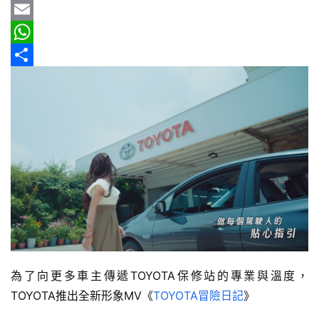
車
b
e
r
m
Y
情
o
e
a
a
E
報
o
a
i
h
m
W
k
d
l
o
a
h
分
車
輛
s
o
i
a
享
空
M
l
t
間
a
s
實
測
i
A
l
p
汽
p
車
／
機
車
為了向更多車主傳遞TOYOTA保修站的專業與溫度，
試
TOYOTA推出全新形象MV《
TOYOTA冒險日記
》
駕