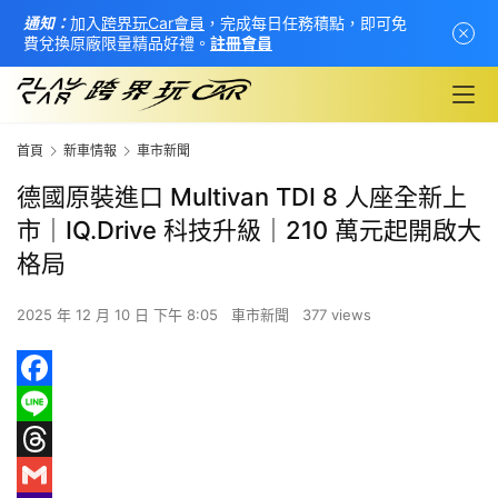
通知：
加入
跨界玩Car會員
，完成每日任務積點，即可免
費兌換原廠限量精品好禮。
註冊會員
首頁
新車情報
車市新聞
德國原裝進口 Multivan TDI 8 人座全新上
市｜IQ.Drive 科技升級｜210 萬元起開啟大
格局
2025 年 12 月 10 日 下午 8:05
車市新聞
377 views
首
F
頁
a
L
c
i
T
新