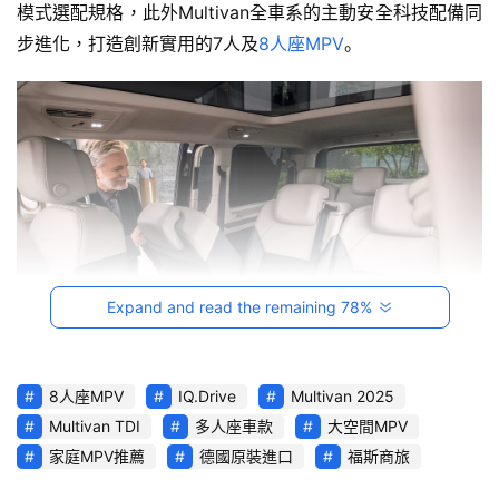
影
模式選配規格，此外Multivan全車系的主動安全科技配備同
音
步進化，打造創新實用的7人及
8人座MPV
。
台
灣
車
與
生
活
獎
Expand and read the remaining 78%
跨
界
玩
C
8人座MPV
IQ.Drive
Multivan 2025
A
Multivan TDI
多人座車款
大空間MPV
Multivan 車系承襲福斯商旅新世代設計語彙，以俐落線條
R
家庭MPV推薦
德國原裝進口
福斯商旅
與現代化比例打造高度辨識度的外型，自上市以來屢獲國際
綜
肯定，並於 2021 年榮獲紅點設計大獎。台灣福斯商旅現擴