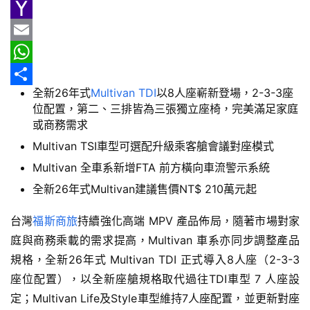
車
e
n
h
G
情
b
e
r
m
Y
報
o
e
a
a
E
車
o
a
i
h
m
W
輛
全新26年式
Multivan TDI
以8人座嶄新登場，2-3-3座
k
d
l
o
a
h
分
空
位配置，第二、三排皆為三張獨立座椅，完美滿足家庭
s
o
i
a
享
間
或商務需求
實
M
l
t
Multivan TSI車型可選配升級乘客艙會議對座模式
測
a
s
Multivan 全車系新增FTA 前方橫向車流警示系統
i
A
全新26年式Multivan建議售價NT$ 210萬元起
汽
l
p
車
台灣
福斯商旅
持續強化高端 MPV 產品佈局，隨著市場對家
／
p
庭與商務乘載的需求提高，Multivan 車系亦同步調整產品
機
規格，全新26年式 Multivan TDI 正式導入8人座（2-3-3
車
試
座位配置），以全新座艙規格取代過往TDI車型 7 人座設
駕
定；Multivan Life及Style車型維持7人座配置，並更新對座