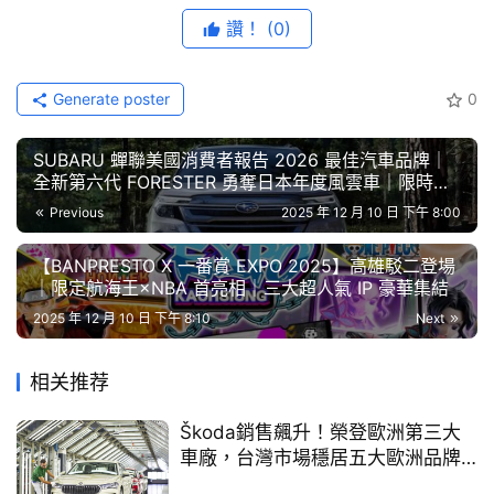
藝
大產品陣線，全新 Multivan TDI 以 8 人座配置，主打層峰
節
讚！
(0)
目
家庭及企業商務等用途；而 Multivan Life 與 Multivan 
Style 則維持家庭導向的 7 人座布局，以高質感內裝與靈活
Generate poster
0
口
空間深受家庭客群青睞。
碑
SUBARU 蟬聯美國消費者報告 2026 最佳汽車品牌｜
中
全新第六代 FORESTER 勇奪日本年度風雲車｜限時享
古
零利率與限量交車禮
Previous
2025 年 12 月 10 日 下午 8:00
車
行
【BANPRESTO X 一番賞 EXPO 2025】高雄駁二登場
｜限定航海王×NBA 首亮相｜三大超人氣 IP 豪華集結
百
2025 年 12 月 10 日 下午 8:10
Next
大
中
相关推荐
古
車
Škoda銷售飆升！榮登歐洲第三大
車廠，台灣市場穩居五大歐洲品牌
買
｜跨界玩CAR