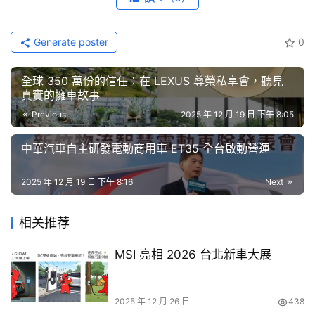
節
的成功經驗與管理作法，推動當地事業穩健發展，為集團帶
目
來新的成長動能。
Generate poster
0
口
註：日野自動車株式會社之子公司-日野銷售支援株式會
全球 350 萬份的信任：在 LEXUS 尊榮私享會，聽見
碑
社，持有南關東日野自動車株式會社100%股權。
真實的擁車故事
中
Previous
2025 年 12 月 19 日 下午 8:05
古
車
中華汽車自主研發電動商用車 ET35 全台啟動營運
行
2025 年 12 月 19 日 下午 8:16
Next
百
大
相关推荐
中
古
MSI 亮相 2026 台北新車大展
車
買
2025 年 12 月 26 日
438
車