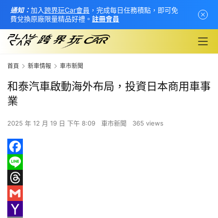
通知：
加入
跨界玩Car會員
，完成每日任務積點，即可免
費兌換原廠限量精品好禮。
註冊會員
首頁
新車情報
車市新聞
和泰汽車啟動海外布局，投資日本商用車事
業
2025 年 12 月 19 日 下午 8:09
車市新聞
365 views
F
首
a
L
頁
c
i
T
新
e
n
h
G
車