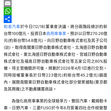
b
e
r
m
Y
情
o
e
a
a
E
報
o
a
i
h
m
W
車
和泰汽車
於今日(12/18)董事會決議，將分兩階段總計約新
k
d
l
o
a
h
分
輛
台幣100億元，投資日本
商用車事業
，預計以日幣270.26億
s
o
i
a
享
空
元(約新台幣54.8億元)，向日野自動車株式會社及其子公司
間
M
l
t
(註)，取得南關東日野自動車株式會社、北海道日野自動車
實
a
s
株式會社、東北海道日野自動車株式會社、宮城日野自動車
測
i
A
株式會社及福島日野自動車株式會社等五家公司之80%股
l
p
權，待主管機關許可後，規劃於2026年4月1日進行交割。
汽
車
p
同時授權董事長於日幣223億元(約新台幣45.2億元)額度
／
內，展開南關東日野自動車株式會社部分營業據點(東京都
機
及其周邊)之不動產購置商談。
車
試
　　為強化商用車事業的全球競爭力，豐田汽車、戴姆勒卡
駕
車、日野汽車、三菱FUSO於今年6月簽署四社合作經營整
影