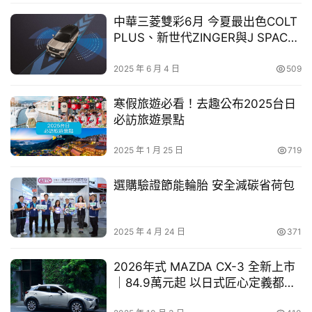
幫
中華三菱雙彩6月 今夏最出色COLT
Close Ad
幫
PLUS、新世代ZINGER與J SPACE
忙
新色登場 炫出駕馭美學
2025 年 6 月 4 日
509
跨
寒假旅遊必看！去趣公布2025台日
界
必訪旅遊景點
玩
C
2025 年 1 月 25 日
719
A
R
選購驗證節能輪胎 安全減碳省荷包
版權屬於跨界玩Car。发布者：medi，转转请注明出处：
https://playcarcare.com/index.php/13561.html
2025 年 4 月 24 日
371
2026年式 MAZDA CX-3 全新上市
｜84.9萬元起 以日式匠心定義都會
駕馭新價值