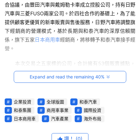
合協議，由豐田汽車與戴姆勒卡車成立控股公司，持有日野
音
汽車與三菱FUSO兩家公司。於四社合作的基礎上，為了能
提供顧客更優質的新車販賣與售後服務，日野汽車將調整旗
台
灣
下經銷商的營運模式，基於長期與和泰汽車的深厚信賴關
車
係，旗下五家
日本商用車
經銷商，將移轉予和泰汽車接手經
與
營。
生
活
　　本次交易之五家標的公司，合計擁有53個販賣據點，
獎
整體員工人數超過3,000名，合計年度販賣台數約1.2萬輛，
Expand and read the remaining 40%
佔日野汽車在日本國內販賣比重超過三成，為日本極具規模
跨
的商用車銷售與服務網絡。
界
玩
企業投資
全球版圖
和泰汽車
　　和泰汽車基於公司長期成長策略，積極參與本投資案，
C
和泰集團
商用車事業
國際投資
透過此次交易，和泰將首次延伸營運版圖至日本市場，象徵
A
日本商用車
汽車產業
海外布局
集團
海外布局
的重要里程碑，並進一步強化與日野母廠長期
R
綜
穩健的合作關係。未來和泰將在五家日野經銷商既有的事業
藝
讚！
(0)
基礎上，快速接軌日本市場之經營環境，並活用在台灣累積