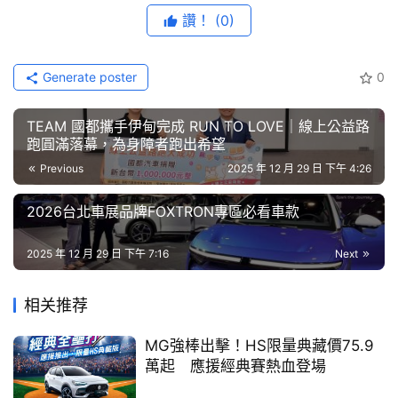
節
讚！
(0)
二、 HYUNDAI TUCSON L 於四大安全領域得分率中分別
目
獲得成人保護 72%、兒童保護 55%、行人保護 52%及安全
Generate poster
0
輔助 71%，依據星級評等平衡標準規定，TUCSON L 車型
口
整體星級評等為三顆星。（詳附圖 2）
碑
TEAM 國都攜手伊甸完成 RUN TO LOVE｜線上公益路
中
跑圓滿落幕，為身障者跑出希望
附圖2、TNCAP評等結果報告_HYUNDAI TUCSON L
下載
古
Previous
2025 年 12 月 29 日 下午 4:26
車
三、 TOYOTA YARIS CROSS 於四大安全領域得分率中分
行
2026台北車展品牌FOXTRON專區必看車款
別獲得成人保護 80%、兒童保護 71%、行人保護 82%及安
百
全輔助66%，依據星級評等平衡標準規定，YARIS CROSS 
2025 年 12 月 29 日 下午 7:16
Next
大
車型整體星級評等為四顆星。（詳附圖 3）
中
相关推荐
古
附圖3、TNCAP評等結果報告_TOYOTA YARIS CROSS
下載
車
MG強棒出擊！HS限量典藏價75.9
四、 LUXGEN n7 於四大安全領域得分率中分別獲得成人保
萬起 應援經典賽熱血登場
買
護90%、兒童保護 87%、行人保護 68%及安全輔助 86%，