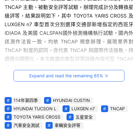
影
TNCAP 主動、被動安全評等試驗，辦理完成計分及轉換星
音
級評等，結果說明如下，其中 TOYOTA YARIS CROSS 及 
LUXGEN n7 車型首次分別選擇交通部新增指定的西班牙 
台
灣
IDIADA 及美國 CALSPAN國外檢測機構執行試驗，國內外
車
送測作法皆一致，均依 TNCAP 規章辦理，展現業界對 
與
TNCAP 制度的認同，亦代表 TNCAP 與國際作法接軌，持
生
續邁向國際化，本次揭露四車型評等詳細內容可至 TNCAP 
活
專屬網站參閱相關安全資訊(網址
獎
https://www.tncap.org.tw/SafetyRatings/)：
Expand and read the remaining 65%
一、 HYUNDAI CUSTIN 於四大安全領域得分率中分別獲
跨
界
得成人保護 74%、兒童保護 75%、行人保護 67%及安全輔
玩
114年第四季
HYUNDAI CUSTIN
助 69%，依據星級評等平衡標準規定，CUSTIN 車型整體
C
HYUNDAI TUCSON L
LUXGEN n7
TNCAP
星級評等為
A
TOYOTA YARIS CROSS
五星安全
四顆星。（詳附圖 1）
R
汽車安全測試
車輛安全評等
綜
附圖1、TNCAP評等結果報告_HYUNDAI CUSTIN
下載
藝