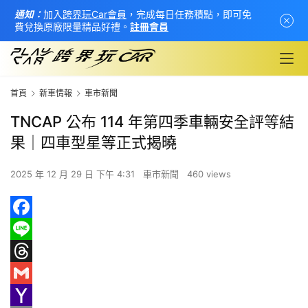
通知：
加入
跨界玩Car會員
，完成每日任務積點，即可免
費兌換原廠限量精品好禮。
註冊會員
首頁
新車情報
車市新聞
TNCAP 公布 114 年第四季車輛安全評等結
果｜四車型星等正式揭曉
2025 年 12 月 29 日 下午 4:31
車市新聞
460 views
F
首
a
L
頁
c
i
T
新
e
n
h
G