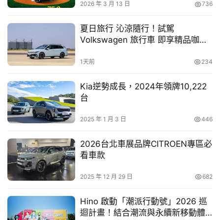
車
2026 年 3 月 13 日
736
依據星級評等平衡標準規定，n7 車型整體星級評等為五顆
幫
星。（詳附圖 4）
幫
夏日旅行 沁涼隨行！試駕
忙
Volkswagen 旅行車 即享精品咖啡
附圖4、TNCAP評等結果報告_LUXGEN n7
下載
卡
1天前
234
跨
TNCAP 第一版制度自 112 年實施迄今，共完成 25 個車型
界
評等結
Kia逆勢成長，2024年領牌10,222
玩
果公布(包含 5 個業者自費評等車型)，參考國際間 NCAP 
台
C
作法頒發
A
2025 年 1 月 3 日
446
R
TNCAP 制度第一版獎項，鼓勵積極參與支持 TNCAP 的車
輛業者，以
2026台北車展品牌CITROEN專區必
及安全性表現最佳的車型代表，說明如下：
看車款
一、 TNCAP 卓越參與獎：裕隆汽車製造股份有限公司
2025 年 12 月 29 日
682
二、 TNCAP 參與獎：台灣本田汽車股份有限公司、國瑞汽
車股份有限公司
Hino 啟動「潮派行動號」2026 巡
三、 TNCAP 最佳旅行式車型獎：TESLA MODEL Y
迴計畫！結合潮流與永續新移動體
四、 TNCAP 最佳轎式車型獎：FORD FOCUS