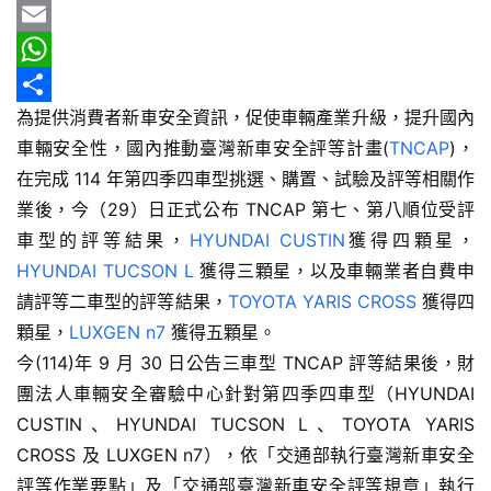
車
b
e
r
m
Y
情
o
e
a
a
E
報
o
a
i
h
m
W
車
為提供消費者新車安全資訊，促使車輛產業升級，提升國內
k
d
l
o
a
h
分
輛
車輛安全性，國內推動臺灣新車安全評等計畫(
TNCAP
)，
s
o
i
a
享
空
在完成 114 年第四季四車型挑選、購置、試驗及評等相關作
M
l
t
間
業後，今（29）日正式公布 TNCAP 第七、第八順位受評
實
a
s
車型的評等結果，
HYUNDAI CUSTIN
獲得四顆星，
測
i
A
HYUNDAI TUCSON L
 獲得三顆星，以及車輛業者自費申
l
p
請評等二車型的評等結果，
TOYOTA YARIS CROSS
 獲得四
汽
p
顆星，
LUXGEN n7
 獲得五顆星。
車
／
今(114)年 9 月 30 日公告三車型 TNCAP 評等結果後，財
機
團法人車輛安全審驗中心針對第四季四車型（HYUNDAI 
車
CUSTIN、HYUNDAI TUCSON L、TOYOTA YARIS 
試
CROSS 及 LUXGEN n7），依「交通部執行臺灣新車安全
駕
評等作業要點」及「交通部臺灣新車安全評等規章」執行 