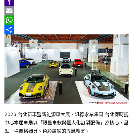
e
n
h
G
情
b
e
r
m
Y
報
o
e
a
a
E
車
o
a
i
h
m
W
輛
k
d
l
o
a
h
分
空
s
o
i
a
享
間
實
M
l
t
測
a
s
i
A
汽
l
p
車
／
p
機
車
2026 台北新車暨新能源車大展，汎德永業集團 台北保時捷
試
中心本屆車展以「限量車款與個人化訂製配備」為核心，呈
駕
影
獻一場風格獨具、色彩繽紛的五感饗宴。