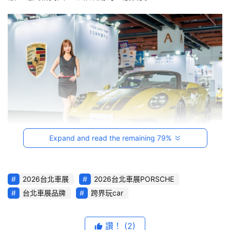
音
台
灣
車
與
生
活
獎
跨
Expand and read the remaining 79%
界
玩
C
2026台北車展
2026台北車展PORSCHE
A
台北車展品牌
跨界玩car
R
綜
藝
讚！
(2)