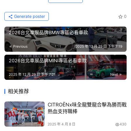
節
目
Generate poster
0
口
2026台北車展品牌BMW專區必看車款
碑
中
Previous
2025 年 12 月 29 日 下午 7:19
古
車
2026台北車展品牌MINI專區必看車款
行
2025 年 12 月 29 日 下午 7:21
Next
百
大
相关推荐
中
古
CITROËNx味全龍雙龍合擊為勝而戰
車
熱血支持職棒
買
2025 年 4 月 8 日
430
車