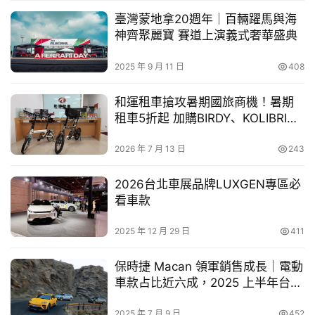
幫
臺灣蒙地拿20週年｜百輛躍馬與海
幫
神齊聚麗寶 賽道上演義式奢華盛典
忙
2025 年 9 月 11 日
408
跨
和運租車搶攻暑期國旅商機！暑期
界
租車5折起 加購BIRDY、KOLIBRI精
玩
品折疊自行車享超值優惠
C
2026 年 7 月 13 日
243
A
R
2026台北車展品牌LUXGEN專區必
看車款
2025 年 12 月 29 日
411
保時捷 Macan 領軍銷售成長｜電動
車款占比近六成，2025 上半年台灣
市場穩健邁進
2025 年 7 月 9 日
452