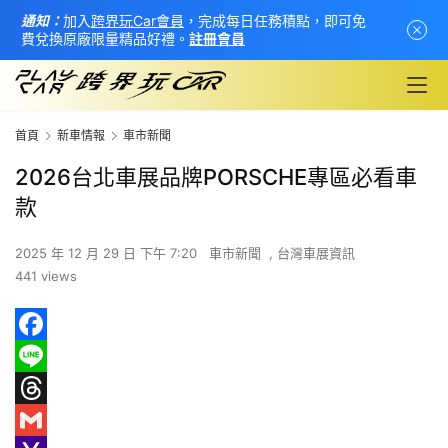
通知：
加入
跨界玩Car會員
，完成每日任務積點，即可免
費兌換原廠限量精品好禮。
註冊會員
首頁
新車情報
車市新聞
2026台北車展品牌PORSCHE專區必看車
款
2025 年 12 月 29 日 下午 7:20
車市新聞
,
台灣車展資訊
441 views
首
F
頁
a
L
新
c
i
T
車