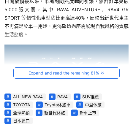
影
日開放預接以來，市場詢問熱度瞬間引爆，累計訂單突破
音
5,000張大關，其中 RAV4 ADVENTURE、RAV4 GR 
SPORT 等個性化車型佔比更高達40%，反映出新世代車主
台
不再滿足於單一用途，更渴望透過座駕展現自我風格的質感
灣
生活態度。
車
與
生
活
獎
Expand and read the remaining 81%
跨
界
玩
ALL NEW RAV4
RAV4
SUV推薦
C
TOYOTA
Toyota休旅車
中型休旅
A
全球熱銷
新世代休旅
新車上市
R
日本進口
綜
藝