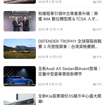
最新科技TSS 4.0智能升級
｜以極致安全，開創移動新篇
車
2026 年 5 月 18 日
355
幫
章
幫
和運租車引領中古車產業升級｜榮
忙
註3
　　TOYOTA最新智能TSS 4.0主動安全系統
，不僅偵測
獲 IMA 數位轉型獎＆TCSA 人才發
展領袖獎雙重肯定
距離擴大1.7倍，水平視野也提升1.15倍，除了可掌握本車道
2025 年 12 月 11 日
437
跨
前方的車輛動態外，更進一步偵測前方第二輛車，及相鄰的
界
左右車道車輛，助您從容應對潛在風險。除了備受讚譽的
DEFENDER TROPHY 全球探險挑戰
玩
「DRCC 全速域主動式車距維持定速系統」外，另外更新
賽 3 月登陸屏東｜台灣資格賽開放
C
增了「FCTA 前方橫向來車警示系統」，可主動偵測前方左
線上甄選
A
2025 年 12 月 5 日
314
右的橫向來車，在判斷有碰撞風險時發出警示以降低事故機
R
率；同時加入「DMC 駕駛疲勞監測系統」，貼心監測您的
全新Audi A5 Sedan與Avant登場｜
駕駛狀態，在分心或疲勞時主動提醒，為您的安全把關。不
定義中型豪華車款新標竿
註3
僅如此，全車更搭載高達46項主被動安全配備
，其中的
「PVM 環景影像輔助系統」更新增了底盤透視功能，讓您
2025 年 6 月 27 日
770
無論在行駛或停車時都能加倍安心，享有零死角的完整視
全新Kia苗栗頭份3S展示中心盛大開
野。
幕!