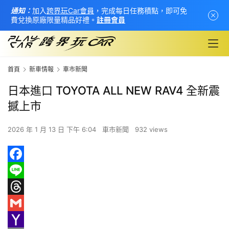
通知：
加入
跨界玩Car會員
，完成每日任務積點，即可免
費兌換原廠限量精品好禮。
註冊會員
首頁
新車情報
車市新聞
日本進口 TOYOTA ALL NEW RAV4 全新震
撼上市
2026 年 1 月 13 日 下午 6:04
車市新聞
932 views
F
首
a
L
頁
c
i
T
新
e
n
h
G