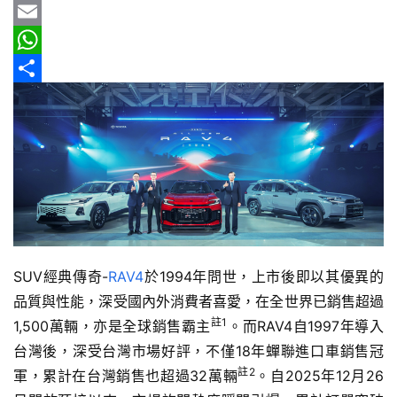
車
b
e
r
m
Y
情
o
e
a
a
E
報
o
a
i
h
m
W
車
k
d
l
o
a
h
分
輛
s
o
i
a
享
空
M
l
t
間
實
a
s
測
i
A
l
p
汽
p
車
SUV經典傳奇-
RAV4
於1994年問世，上市後即以其優異的
／
品質與性能，深受國內外消費者喜愛，在全世界已銷售超過
機
註1
1,500萬輛，亦是全球銷售霸主
。而RAV4自1997年導入
車
台灣後，深受台灣市場好評，不僅18年蟬聯進口車銷售冠
試
註2
軍，累計在台灣銷售也超過32萬輛
。自2025年12月26
駕