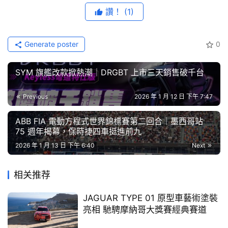
節
讚！
(1)
目
三種性格 同一個傳奇！導入完整車型陣容，滿足不同客群
的需求
Generate poster
0
口
碑
　　全新第六代 
TOYOTA
 RAV4 徹底顛覆過往休旅的單一
SYM 旗艦改款掀熱潮｜DRGBT 上市三天銷售破千台
中
想像，以前所未見的強大陣容強勢回歸，打造了三種截然不
古
同的面貌，讓汽車不再只是交通工具，而是消費者生活態度
Previous
2026 年 1 月 12 日 下午 7:47
車
的延伸。無論是穿梭都會、展現俐落時尚的RAV4 ，或是奔
行
向山海、釋放戶外探索強悍靈魂的 RAV4 ADVENTURE，
ABB FIA 電動方程式世界錦標賽第二回合｜墨西哥站
75 週年揭幕，保時捷四車挺進前九
甚至是承襲賽道熱血精神、注入運動化基因的 RAV4 GR 
百
2026 年 1 月 13 日 下午 6:40
Next
SPORT，每一款都是專為獨特品味的消費者而生，內裝設
大
計也因應車型搭配不同風格飾板，呼應TOYOTA邁向多元化
中
相关推荐
古
車款策略，以滿足更多消費者的需求與個人風格偏好。
車
JAGUAR TYPE 01 原型車藝術塗裝
亮相 馳騁摩納哥大獎賽經典賽道
買
註3