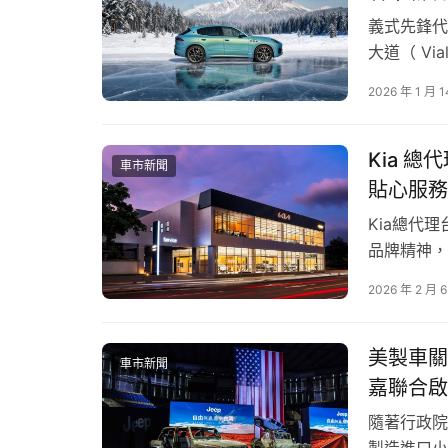
義式先鋒代表
大道（ Vial
特別版。此
2026 年 1 月 1
Monte Cr
Kia 
車市新聞
貼心服務
Kia總代理
品牌精神，
絡，深受台
2026 年 2 月 
年銷售破萬
與肯定，為
美製車關稅
車市新聞
嘉聯合啟
隨著行政院於
製造進口小