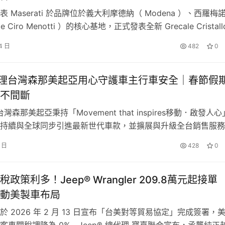
 Maserati 於品牌位於義大利摩德納（ Modena ）、西羅梅
e Ciro Menotti ）的核心基地，正式發表全新 Grecale Cristall
款作品汲取靈感自北義多洛米蒂山脈中最具代表性的山峰之一
4 日
482
0
istallo ，其純淨而銳利的輪廓，成為 Maserati Fuoriserie…
總代理台灣森那美起亞用心守護車主行車安全｜春節假
不間斷
台灣森那美起亞秉持「Movement that inspires移動．啟發人
持續與全球同步引進最新世代車款，並擴展與升級全台銷售服務
灣消費者喜愛與支持，2025年以10,624台的銷售量，達成連續
6 日
428
0
台，並再創新高紀錄。Kia總代理台灣森那美起亞感謝所有車主
守護車主們的行車安全，在即將到來長達9天…
政策利多！Jeep® Wrangler 209.8萬元起接單
動美製車布局
 2026 年 2 月 13 日宣布「台美對等貿易協定」完成簽署，
客車關稅調降為 0%，Jeep® 總代理 寶嘉聯合宣布，承襲純正