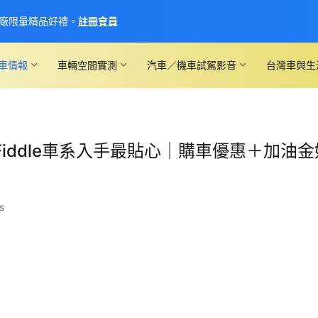
廠限量精品好禮。
註冊會員
車情報
車輛空間實測
汽車／機車試駕影音
台灣車與生
Fiddle車系入手最貼心｜購車優惠＋加油金
s