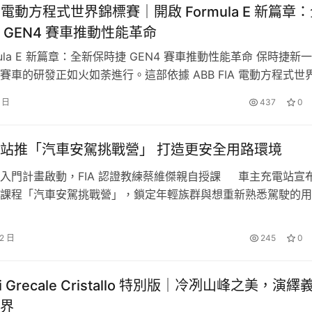
IA 電動方程式世界錦標賽｜開啟 Formula E 新篇章
 GEN4 賽車推動性能革命
mula E 新篇章：全新保時捷 GEN4 賽車推動性能革命 保時捷新
a E 賽車的研發正如火如荼進行。這部依據 ABB FIA 電動方程式世
車輛規範打造的全新純電單座賽車，自 11 月起已展開測試。擁
9 日
437
0
S（600 kW）動力、恆時四輪驅動、新款輪胎與大幅提升的下壓力
GEN4 的新車帶來錦…
站推「汽車安駕挑戰營」 打造更安全用路環境
入門計畫啟動，FIA 認證教練蔡維傑親自授課 車主充電站宣
課程「汽車安駕挑戰營」，鎖定年輕族群與想重新熟悉駕駛的用
套安全、有系統的實車入門訓練。課程首發將以台北與台中為主
將在大中華駕訓班等專業場地進行，透過封閉環境與教練指導，
22 日
245
0
前提下學習正確駕駛觀念與操作技巧。 …
ti Grecale Cristallo 特別版｜冷冽山峰之美，演繹
界