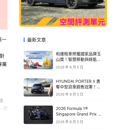
第一
最新文章
和運租車榮獲國家品牌玉
針對
山獎！智慧移動與綠能創
專屬
新 打造低碳永續新價值
2026 年 8 月 5 日
HYUNDAI PORTER II 勇
奪中型貨車銷售冠軍！
STARIA 月付 6,999 元領
2026 年 8 月 5 日
銜三大商用車優惠
油
，就
2026 Formula 1®
Singapore Grand Prix 新
加坡大獎賽｜Audi 極速之
2026 年 8 月 5 日
旅開放報名 直擊夜間街道
賽盛宴