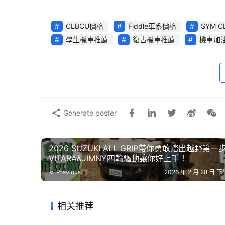
CLBCU價格
Fiddle車系價格
SYM 
學生機車推薦
復古機車推薦
機車加
Generate poster
2026 SUZUKI ALL GRIP帶你勇敢踏出越野第一
VITARA&JIMNY四輪驅動讓你好上手！
Previous
2026 年 2 月 28 日 下
相关推荐