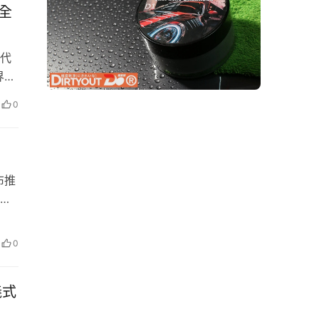
：全
一代
界錦
有
0
，這
布推
路
要
讓
0
義式