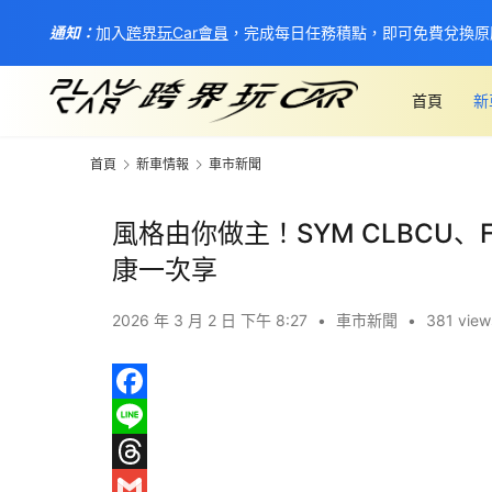
通知：
加入
跨界玩Car會員
，完成每日任務積點，即可免費兌換原
首頁
新
首頁
新車情報
車市新聞
風格由你做主！SYM CLBCU、
康一次享
2026 年 3 月 2 日 下午 8:27
•
車市新聞
•
381 view
F
a
L
c
i
T