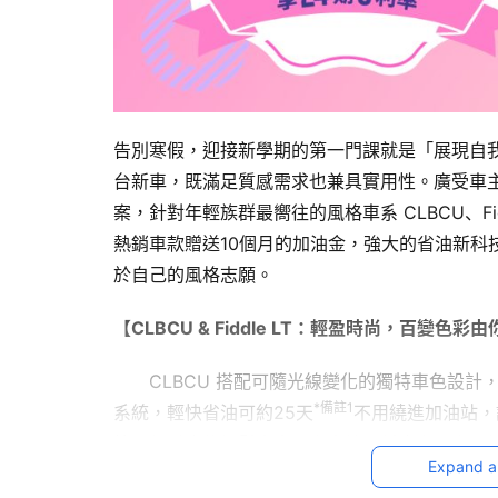
告別寒假，迎接新學期的第一門課就是「展現自
台新車，既滿足質感需求也兼具實用性。廣受車主
案，針對年輕族群最嚮往的風格車系 CLBCU、Fid
熱銷車款贈送10個月的加油金，強大的省油新科
於自己的風格志願。
【CLBCU & Fiddle LT：輕盈時尚，百變色彩
　　CLBCU 搭配可隨光線變化的獨特車色設計，
*備註1
系統，輕快省油可約25天
不用繞進加油站，
算是新手也能輕鬆牽車、立中柱；低座高配上平
Expand a