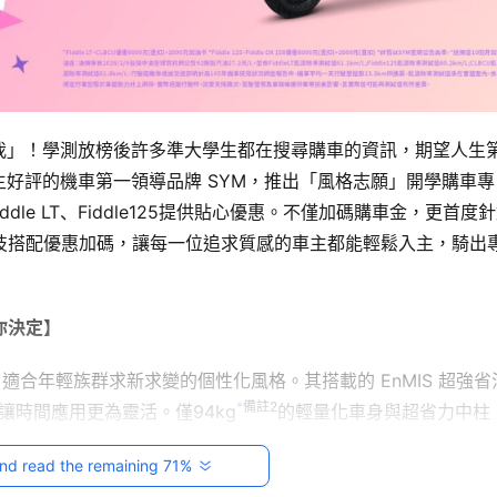
我」！學測放榜後許多準大學生都在搜尋購車的資訊，期望人生
好評的機車第一領導品牌 SYM，推出「風格志願」開學購車專
dle LT、Fiddle125提供貼心優惠。不僅加碼購車金，更首度
技搭配優惠加碼，讓每一位追求質感的車主都能輕鬆入主，騎出
由你決定】
適合年輕族群求新求變的個性化風格。其搭載的 EnMIS 超強省
*
備註2
讓時間應用更為靈活。僅94kg
的輕量化車身與超省力中柱
坦的座墊設計，身材嬌小同樣能讓雙腳安穩踩地。
nd read the remaining 71%