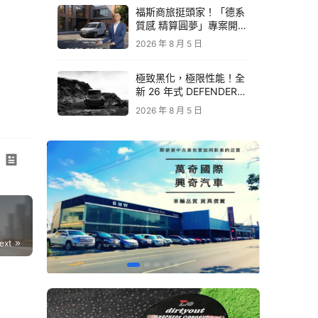
福斯商旅挺頭家！「德系
質感 精算圓夢」專案開跑
｜Caddy Cargo 助攻事
2026 年 8 月 5 日
業起飛
極致黑化，極限性能！全
新 26 年式 DEFENDER
OCTA BLACK 限量登台
2026 年 8 月 5 日
｜Defender 最強性能旗
艦
ext