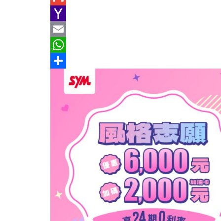
e
n
h
G
b
e
r
m
Y
o
e
a
a
E
o
a
i
h
m
W
k
d
l
o
a
h
分
s
o
i
a
享
M
l
t
a
s
i
A
l
p
p