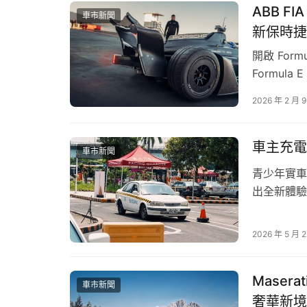
ABB F
車市新聞
新保時捷
開啟 For
Formul
標賽第四代
2026 年 2 月 
816 P
款被稱為 
車主充電
車市新聞
青少年實車
出全新體驗
人，打造一
推動據點，
2026 年 5 月 
學員在安全
Masera
車市新聞
奢華新境