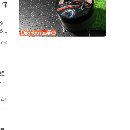
 保
台；
煥
 或
在台
0
入主
輕鬆
交通
手
總代
「希
林
進口
0
之
擁有
人、
e套
產