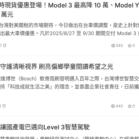
 限時現貨優惠登場！Model 3 最高降 10 萬、Model Y
 萬元
The new Picanto自改款上市至今累計銷售已突破1,300
 回應台灣對美關稅的市場期待，今日做出在台車價調整，是史上針對
,100台；全功能豪華休旅The new Carnival更已突破2,000台。此
最大車價優惠。凡於2025/8/27 至 9/30 期間交付 Model 3
gon自上市以來已累計近千台銷售；進口極致休旅The Sportage，
 現貨車： Model 3 煥新版 全新 Model Y *詳細方案內容見
27 日
545
0
Kia的朋友們，Kia總代理台灣森那美起亞特別推限時禮遇方案，
ww.tesla.com/zh_tw/event/financial-program …
同步享有高額0利率，丙式車體險與專屬配件組等尊榮禮遇，以
新生活。
守護清晰視界 刷亮偏鄉學童閱讀希望之光
 適逢博世（Bosch）軟骨雨刷發明邁入百年之際，台灣博世智慧
千名車主肯定，限時99.9萬元起輕鬆入主
持「科技成就生活之美」的理念，並善盡企業社會責任，日前攜
電跑自上市至今，已獲得近千名車主肯定，為感謝全台消費者的支持，Kia
­­­──滿好集團、東榮國際貿易、車容坊與天下雜誌教育基金會
」深度合作，號召共 25 名台灣博世員工與經銷商夥伴，前進雲
新與貨物稅減徵，99.9萬元起即可入主同級唯一百萬內的歐洲
1 日
445
0
和國小投身閱讀志工服務。除了台灣博世與三家經銷商共同贊助
統座駕。The Ceed Sportswagon歐洲進口油電跑旅，
感應式電動尾門，並搭載FCA前方主動防撞輔助（含車輛、行
讓國產電巴邁向Level 3智慧駕駛
煞車輔助、與RCCA後方交通防撞輔助等完整防護，若選配Lux
坐椅、雙前座加熱坐椅、方向盤加熱等豪華功能。The Ceed 
慧車輛技術發展，車輛研究測試中心（簡稱車輛中心）在經濟部