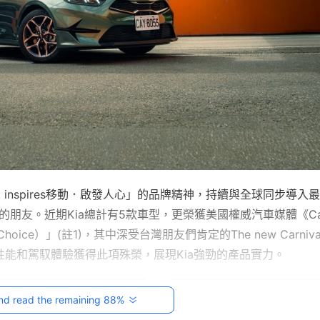
hat inspires移動．啟發人心」的品牌精神，持續與全球同步導入
朋友。近期Kia總計有5款車型，更榮獲美國權威汽車媒體《Car
’ Choice）」(註1)，其中深受台灣朋友們肯定的The new Carniv
超越同級的性能和駕馭體驗獲得此項殊榮，展現Kia強勁的產品實力。
nd read the remaining 88%