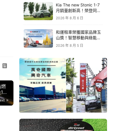
Kia The new Stonic 1-7
月銷量創新高！榮登同級
進口車銷售亞軍｜79.9萬
2026 年 8 月 6 日
元起再享原廠電子後視鏡
升級
和運租車榮獲國家品牌玉
山獎！智慧移動與綠能創
新 打造低碳永續新價值
2026 年 8 月 5 日
點燃
150
ext