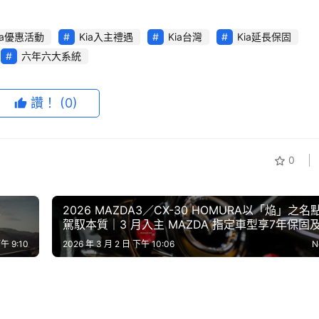
ia優惠活動
Kia入主禮遇
Kia台灣
Kia延長保固
六年六大系統
讚！
(0)
0
X、
2026 MAZDA3／CX-30 HOMURA以「焔」之名
駕馭本質｜3 月入主 MAZDA 指定車型享7年保固及
萬元0利率
午 9:10
2026 年 3 月 2 日 下午 10:06
N