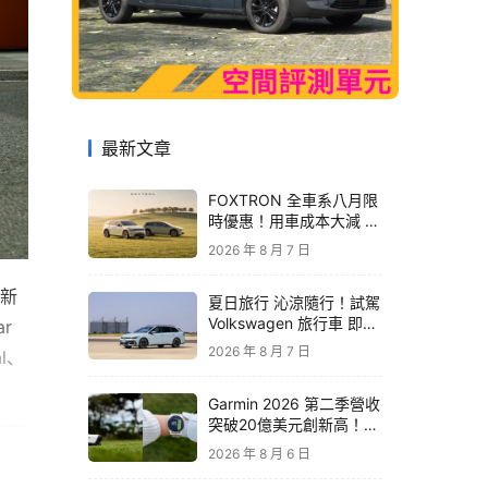
最新文章
FOXTRON 全車系八月限
時優惠！用車成本大減 開
啟「零稅金＋零保養」純
2026 年 8 月 7 日
電新生活
最新
夏日旅行 沁涼隨行！試駕
Volkswagen 旅行車 即享
 
精品咖啡卡
2026 年 8 月 7 日
al、
Garmin 2026 第二季營收
突破20億美元創新高！收
購 TrainingPeaks、
2026 年 8 月 6 日
TrainHeroic 擴展智慧訓
練生態圈