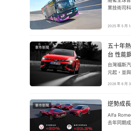
Sportswagon歐洲進口油電跑旅，以迷人
業技術司科
產電巴成功
2025年
2025 年 5 月 
內車電產業
針…
五十年熱血傳
車市新聞
台 性能
台灣福斯汽車宣
元起，並與
球市場同步
2026 年 6 月 
念車型傳統，T
專屬…
逆勢成長！
車市新聞
Alfa R
去年同期成
幅，展現A