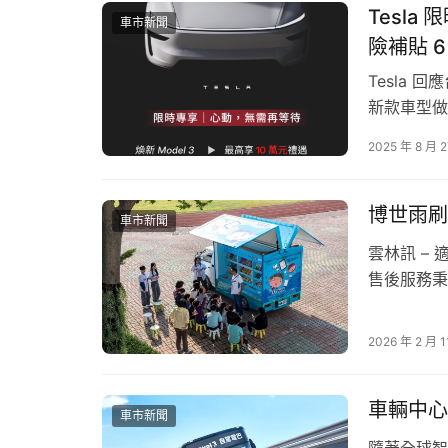
Tesla
車市新聞
險補貼 6
Kia旗下多款車型持續獲得市場青睞，其中輕奢精品掀背
Tesla
新能源旗艦 LSUV The new Sorento亦累計近1
新款車型做出
外，歐洲進口油電跑旅The Ceed Sportswa
Model Y
2025 年 8 月 
更已獲超過12,000名車主肯定。為感謝所有支持
https://w
指定車型除適用最高10萬元貨物稅減徵政策外，
方式入主Kia、體驗Kia新世代車款所帶來的移動
博世雨刷
車市新聞
雲林訊 –
The Ceed Sportswagon
歐洲進口油電跑旅獲近
售後服務秉
The Ceed Sportswagon歐洲進口油
經銷商夥伴
望閱讀計畫
理台灣森那美起亞特別同步推出限時禮遇，含舊換
2026 年 2 月 1
縣莿桐鄉僑
油電跑旅（註2），享受兼具性能、空間與安全的歐洲血
外…
實用大空間與完善安全科技，配備多格儲物設計與
車輛中心
騎士偵測與路口對向車偵測）、BCA盲區防撞主動
車市新聞
件即可再升級European 真皮座椅、雙前座通風
隨著全球智