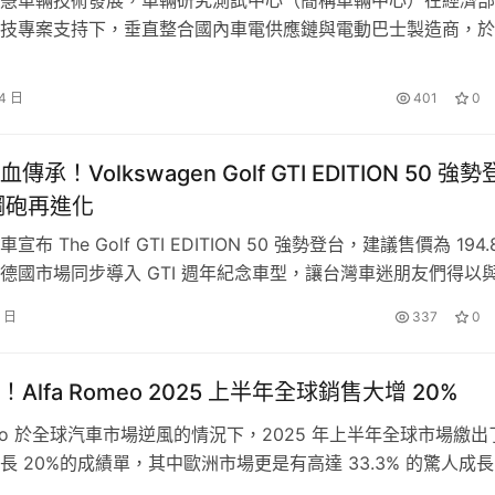
的獨特設計品味與實用空間機能性，完美演繹其專屬的歐洲旅行車風貌
技專案支持下，垂直整合國內車電供應鏈與電動巴士製造商，於
搭載符合Level 3國際標準UN R157的自駕系統，並憑此成果獲
愛迪生發明獎殊榮，不僅展現台灣在智慧車輛領域的技術實力，更
14 日
401
0
鏈拓展國際市場、搶攻全球智慧交通商機奠定堅實基礎。 目前
承！Volkswagen Golf GTI EDITION 50 強勢
鋼砲再進化
布 The Golf GTI EDITION 50 強勢登台，建議售價為 194.
德國市場同步導入 GTI 週年紀念車型，讓台灣車迷朋友們得以
迎接這款象徵 GTI 半世紀傳奇的經典之作。 承襲 GTI 經典週年
3 日
337
0
he Golf GTI EDITION 50 透過專屬外觀、性能底盤與 GTI 5
Alfa Romeo 2025 上半年全球銷售大增 20%
omeo 於全球汽車市場逆風的情況下，2025 年上半年全球市場繳出
長 20%的成績單，其中歐洲市場更是有高達 33.3% 的驚人成
lfa Romeo品牌在國際市場的穩健成長趨勢與品牌市場韌性。 20