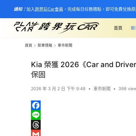
通知：
加入
跨界玩Car會員
，完成每日任務積點，即可免費兌換原
首頁
新
首頁
新車情報
車市新聞
Kia 榮獲 2026《Car and 
保固
2026 年 3 月 2 日 下午 9:48
•
車市新聞
•
398 vie
F
a
L
c
i
T