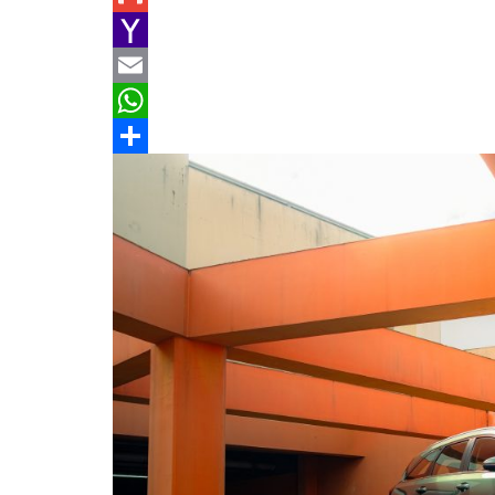
e
n
h
G
b
e
r
m
Y
o
e
a
a
E
o
a
i
h
m
W
k
d
l
o
a
h
分
s
o
i
a
享
M
l
t
a
s
i
A
l
p
p