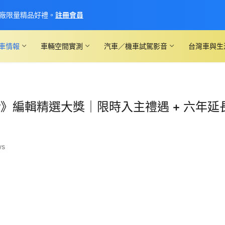
廠限量精品好禮。
註冊會員
車情報
車輛空間實測
汽車／機車試駕影音
台灣車與生
Driver》編輯精選大獎｜限時入主禮遇 + 六年延
ws