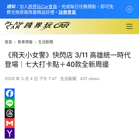
通知：
加入
跨界玩Car會員
，完成每日任務積點，即可免
費兌換原廠限量精品好禮。
註冊會員
首頁
新車情報
生活新聞
《飛天小女警》快閃店 3/11 高雄統一時代
登場｜七大打卡點＋40款全新周邊
2026 年 3 月 4 日 下午 7:47
生活新聞
437 views
F
首
a
L
頁
c
i
T
e
n
h
G
新