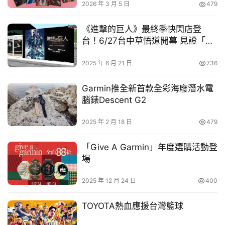
2026 年 3 月 5 日
479
車
幫
《進擊的巨人》最終季快閃店登
幫
台！6/27台中草悟道開幕 見證「道
忙
路」的終章
2025 年 6 月 21 日
736
跨
界
Garmin推全新首款全彩海廢潛水電
玩
腦錶Descent G2
C
A
2025 年 2 月 18 日
479
R
「Give A Garmin」年度選購活動登
每天都要可愛出門！穿搭配件「零錢包」、「花朵鑰匙圈吊
場
飾」讓你把可愛一路帶著走
2025 年 12 月 24 日
400
不論是出門玩樂還是日常通勤，都要可愛一下！首推讓雙手
TOYOTA熱血應援台灣籃球
自由，輕鬆出遊的「
飲料提袋
」，讓你一次擁有花花、泡泡
及毛毛全員款，粉色氛圍滿點，提著走到哪都方便！快把多