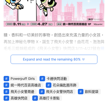
影
音
台
灣
車
糖、香料和一切美好的事物，創造出來充滿力量的小女孩，
與
再加上神秘化學物 X，誕生了飛天小女警！由花花、泡泡與
生
毛毛三姐妹組成的《飛天小女警》快閃店3/11-4/27就在
統
活
一時代百貨高雄店
1樓！現場打造七大拍照打卡點，進店前
獎
Expand and read the remaining 80%
和有著飛天小女警、魔人啾啾、多金公主及毛茸怪獸的「愛
心合影框」先合照留下專屬回憶，別錯過啟發自「飛天小女
跨
界
警大戰魔人啾啾」的精彩對決主題場景，也別忘了到趣味十
Powerpuff Girls
卡通快閃活動
玩
足「超Q凸面鏡」留下有趣畫面唷！店內同步推出近40款新
統一時代百貨高雄店
花朵鑰匙圈吊飾
C
品，不論是被花瓣包圍的三姐妹造型「吊飾零錢包」幫零錢
飛天小女警周邊
飛天小女警快閃店
飲料提袋
A
找個家，又或是有著多金公主與魔人啾啾等圖樣的六款「
花
R
高雄快閃店
高雄打卡景點
朵鑰匙圈吊飾
」，讓你一秒找到家中鑰匙，還是附有小花吊
綜