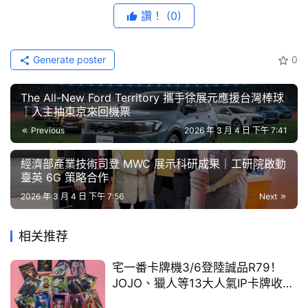
飾的三款「編織包」，把各種隨身小物通通裝進去，粉絲
藝
讚！
(0)
節
們，快來把溫暖與力量帶進每一天的生活中。
目
七大打卡點拍起來！「愛心合影框」、「飛天小女警大戰魔
Generate poster
0
人啾啾」及「凸面鏡」必拍亮點
口
碑
The All-New Ford Territory 攜手徐展元應援台灣棒球
「一天又平安地過去了，感謝飛天小女警的努力！」粉絲們
中
｜入主抽東京來回機票
古
一進門就能看到氣勢滿滿的「飛天小女警大戰魔人啾啾」拍
Previous
2026 年 3 月 4 日 下午 7:41
車
照區，快來拍照留念先，若是想重溫動畫裡的經典回憶，別
行
經濟部產業技術司登 MWC 展示科研成果｜工研院啟動
錯過「尤教授與飛天小女警」背板、「飛天小女警與魔人啾
臺英 6G 策略合作
啾」櫥窗場景，以及將人氣角色一次收齊的「大集合背
百
2026 年 3 月 4 日 下午 7:56
Next
板」。現場還有集結魔人啾啾、多金公主、毛茸怪獸及「愛
大
心合影框」少女感滿分，還要在「反派角色集結背板」回味
中
相关推荐
劇中不斷在製造災難的魔人啾啾、他及多金公主！離開前別
古
車
忘了在趣味感十足的「凸面鏡」前留影，把歡樂與和平帶回
宅一番卡牌機3/6登陸誠品R79！
日常生活中！
JOJO、獵人等13大人氣IP卡牌收藏
登場
買