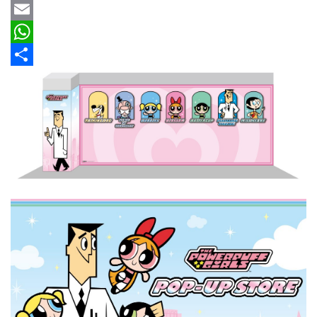
車
b
e
r
m
Y
情
o
e
a
a
E
報
o
a
i
h
m
W
k
d
l
o
a
h
分
車
輛
s
o
i
a
享
空
M
l
t
間
a
s
實
測
i
A
l
p
汽
p
車
／
機
車
試
駕