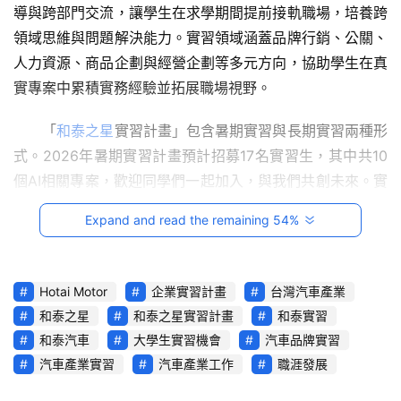
影
導與跨部門交流，讓學生在求學期間提前接軌職場，培養跨
音
領域思維與問題解決能力。實習領域涵蓋品牌行銷、公關、
人力資源、商品企劃與經營企劃等多元方向，協助學生在真
台
實專案中累積實務經驗並拓展職場視野。
灣
車
　　「
和泰之星
實習計畫」包含暑期實習與長期實習兩種形
與
式。2026年暑期實習計畫預計招募17名實習生，其中共10
生
活
個AI相關專案，歡迎同學們一起加入，與我們共創未來。實
獎
習期間為7月1日至8月28日，透過真實專案參與、職涯分享
Expand and read the remaining 54%
與企業參訪等活動，讓學生深入了解產業運作模式，實習月
跨
薪為36,000元。此外，長期實習則規劃為「職場先修計
界
畫」，每週需進公司至少三天，透過深入參與單位業務，提
玩
Hotai Motor
企業實習計畫
台灣汽車產業
供學生在學期間搶先體驗職場的機會，實習時薪為250元。
C
和泰之星
和泰之星實習計畫
和泰實習
A
和泰汽車
大學生實習機會
汽車品牌實習
　　曾參與實習的同學表示：「這兩個月的實習經歷讓我非
R
汽車產業實習
汽車產業工作
職涯發展
常充實，不僅參與專案並挑戰獨立任務，也在過程中獲得成
綜
就感與自信。」另有實習生分享：「和泰的主管與同事都非
藝