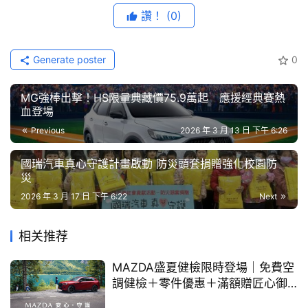
節
讚！
(0)
常友善並且尊重他人，不會因為我只是一個實習生就會讓我
目
感覺到資訊的落差或完全不同的待遇，是畢業後一定會投遞
履歷的公司！」
Generate poster
0
口
碑
　　為讓學生更深入了解實習計畫內容，將於3月18日舉辦
MG強棒出擊！HS限量典藏價75.9萬起 應援經典賽熱
中
「和泰之星實習計畫線上說明會」，希望透過線上分享形
血登場
古
式，讓更多學生在申請前充分了解實習計畫細節。活動透過
Previous
2026 年 3 月 13 日 下午 6:26
車
企業介紹、計畫說明與學長姐經驗分享，一次完整公開實習
行
國瑞汽車真心守護計畫啟動 防災頭套捐贈強化校園防
計畫資訊，協助同學全面了解企業文化與實習發展機會。
災
百
2026 年 3 月 17 日 下午 6:22
Next
大
中
和泰汽車參與校園徵才活動，吸引許多同學關注實習與就業
相关推荐
古
機會
車
MAZDA盛夏健檢限時登場｜免費空
調健檢＋零件優惠＋滿額贈匠心御
買
守