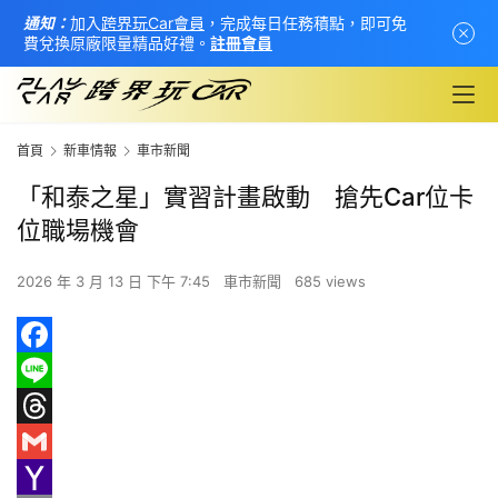
通知：
加入
跨界玩Car會員
，完成每日任務積點，即可免
費兌換原廠限量精品好禮。
註冊會員
首頁
新車情報
車市新聞
「和泰之星」實習計畫啟動 搶先Car位卡
位職場機會
2026 年 3 月 13 日 下午 7:45
車市新聞
685 views
F
首
a
L
頁
c
i
T
新
e
n
h
G