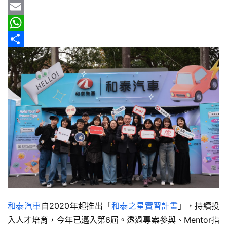
車
b
e
r
m
Y
情
o
e
a
a
E
報
o
a
i
h
m
W
車
k
d
l
o
a
h
分
輛
s
o
i
a
享
空
M
l
t
間
實
a
s
測
i
A
l
p
汽
p
車
／
機
車
試
和泰汽車
自2020年起推出「
和泰之星實習計畫
」，持續投
駕
入人才培育，今年已邁入第6屆。透過專案參與、Mentor指