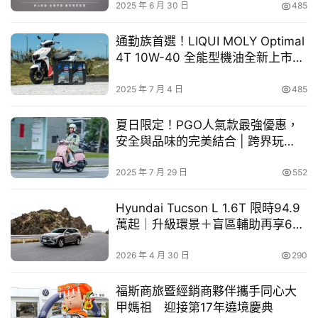
車
2025 年 6 月 30 日
485
2026年暑期實習生職缺與專案內容一覽表
幫
幫
通勤族首選！LIQUI MOLY Optimal
更多實習計畫資訊與報名方式，請參閱和泰汽車人才招
忙
4T 10W-40 全能型機油全新上市，
募官網：
騎得更順更省心
https://www.hotaimotor.com.tw/career/intern/
2025 年 7 月 4 日
485
跨
和泰之星實習計畫線上說明會報名連結：
界
https://survey.hotaigroup.com.tw/s/d2a8N
夏日限定！PGO人氣款最強優惠，
玩
安全與品味的完美結合 | 跨界玩
C
CAR
A
2025 年 7 月 29 日
552
R
Hyundai Tucson L 1.6T 限時94.9
萬起｜升級環景＋盲區輔助再享6萬
優惠
2026 年 4 月 30 日
290
福斯商旅暨經銷商夥伴攜手同心大
甲媽祖 迎接第17年遶境慶典