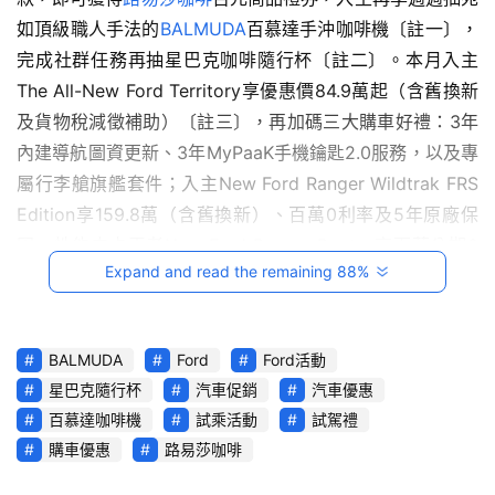
影
如頂級職人手法的
BALMUDA
百慕達手沖咖啡機〔註一〕，
音
完成社群任務再抽星巴克咖啡隨行杯〔註二〕。本月入主
The All-New Ford Territory享優惠價84.9萬起（含舊換新
台
及貨物稅減徵補助）〔註三〕，再加碼三大購車好禮：3年
灣
車
內建導航圖資更新、3年MyPaaK手機鑰匙2.0服務，以及專
與
屬行李艙旗艦套件；入主New Ford Ranger Wildtrak FRS 
生
Edition享159.8萬（含舊換新）、百萬0利率及5年原廠保
活
固，性能皮卡王者New Ford Ranger Raptor享百萬分期0
獎
Expand and read the remaining 88%
利率。春日駕馭好時光，手沖咖啡機與多重好禮等你帶回
家。從試乘體驗到購車禮遇，Ford透過多重回饋機制，讓消
跨
費者在四月輕鬆入主心儀車款，同時感受更完整的駕馭體
界
BALMUDA
Ford
Ford活動
驗。
玩
星巴克隨行杯
汽車促銷
汽車優惠
C
百慕達咖啡機
試乘活動
試駕禮
A
R
購車優惠
路易莎咖啡
綜