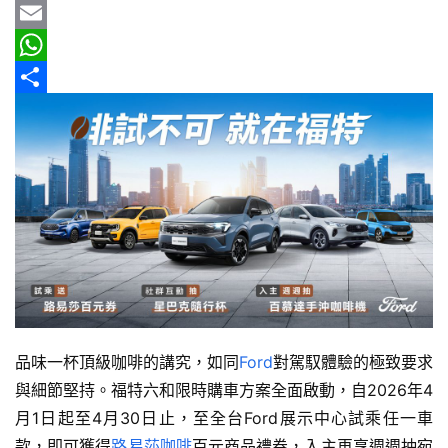
車
b
e
r
m
Y
情
o
e
a
a
E
報
o
a
i
h
m
W
k
d
l
o
a
h
分
車
輛
s
o
i
a
享
空
M
l
t
間
a
s
實
測
i
A
l
p
汽
p
車
／
機
品味一杯頂級咖啡的講究，如同
Ford
對駕馭體驗的極致要求
車
與細節堅持。福特六和限時購車方案全面啟動，自2026年4
試
月1日起至4月30日止，至全台Ford展示中心試乘任一車
駕
款，即可獲得
路易莎咖啡
百元商品禮券，入主再享週週抽宛