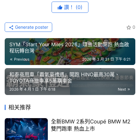
藝
讚！
(0)
節
目
Generate poster
0
口
碑
SYM「Start Your Miles 2026」環島活動開跑 熱血啟
中
程玩轉台灣
古
Previous
2026 年 3 月 31 日 下午 6:21
車
行
和泰商用車「霸氣豪禮遇」開跑 HINO最高30萬、
TOYOTA商旅車享5萬購車金
百
2026 年 4 月 1 日 下午 6:18
Next
大
中
相关推荐
古
車
全新BMW 2系列Coupé BMW M2
雙門跑車 熱血上市
買