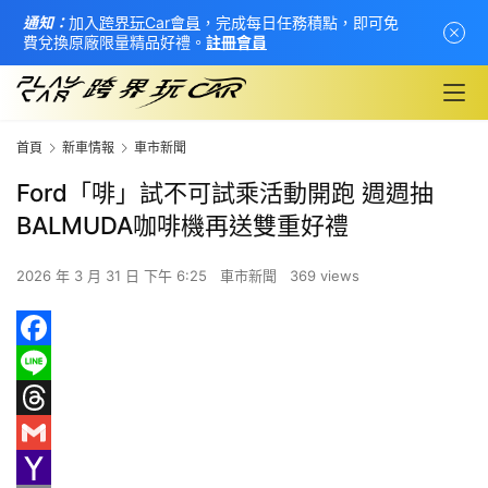
通知：
加入
跨界玩Car會員
，完成每日任務積點，即可免
費兌換原廠限量精品好禮。
註冊會員
首頁
新車情報
車市新聞
Ford「啡」試不可試乘活動開跑 週週抽
BALMUDA咖啡機再送雙重好禮
2026 年 3 月 31 日 下午 6:25
車市新聞
369 views
F
首
a
L
頁
c
i
T
e
n
h
G
新