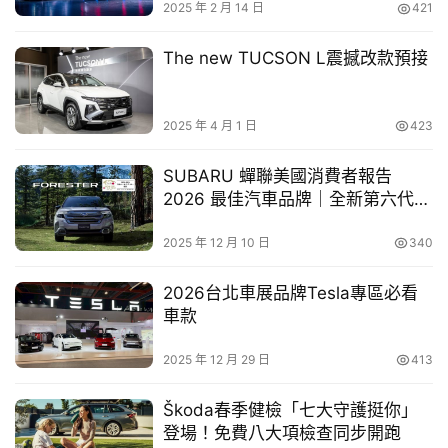
2025 年 2 月 14 日
421
車
幫
原生油電
 × 
全方位家庭休旅
 The All-New Ford Territory
The new TUCSON L震撼改款預接
幫
開啟全新駕馭日常
忙
The All-New Ford Territory以智慧與動力打造家庭出行新
2025 年 4 月 1 日
423
跨
體驗，車內配備雙色真皮電動座椅，搭配雙12.3吋懸浮式數
界
位螢幕，內建最新Vision Plus科技系統，可呈現全螢幕數位
SUBARU 蟬聯美國消費者報告
玩
2026 最佳汽車品牌｜全新第六代
導航及Level 2駕駛輔助系統的三線道虛擬實境畫面，能即
C
FORESTER 勇奪日本年度風雲車｜
時辨識汽車、廂型車與摩托車，操作直覺順手。12.3吋全彩
A
限時享零利率與限量交車禮
2025 年 12 月 10 日
340
®
TM
LCD觸控螢幕支援Apple CarPlay
、Android Auto
及
R
CarbitLink，整合手機鏡像與智慧多功能選單，並提供休憩
2026台北車展品牌Tesla專區必看
與夜景等場景模式。搭配高智慧Ford AI中文語音助理，駕
車款
駛可透過語音輕鬆調整螢幕亮度、氣氛燈、車窗與通風座椅
2025 年 12 月 29 日
413
等設定，讓行車過程更加便利與有趣。
Škoda春季健檢「七大守護挺你」
動力方面，The All-New Ford Territory提供1.5T 
登場！免費八大項檢查同步開跑
®
Per4mance Hybrid四電驅渦輪油電及1.5T EcoBoost
渦輪