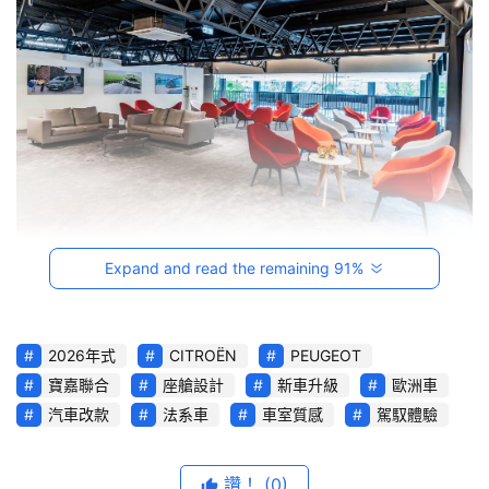
音
台
灣
車
與
生
活
獎
Expand and read the remaining 91%
跨
界
玩
2026年式
CITROËN
PEUGEOT
C
寶嘉聯合
座艙設計
新車升級
歐洲車
A
汽車改款
法系車
車室質感
駕馭體驗
R
綜
藝
讚！
(0)