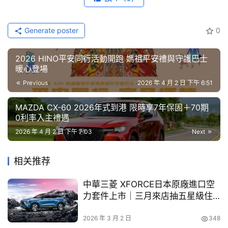
節
目
Generate poster
0
口
碑
2026 HINO平安同行活動開跑 媽祖平安禮與守護巴士
暖心登場
中
古
Previous
2026 年 4 月 2 日 下午 6:51
車
行
MAZDA CX-60 2026年式到港 限時享7年保固＋70期
0利率入主禮遇
2026 年 4 月 2 日 下午 7:03
Next
百
大
中
相关推荐
古
車
中華三菱 XFORCE日本原廠進口空
力套件上市｜三月來店抽五星級住
宿券
買
2026 年 3 月 2 日
348
車