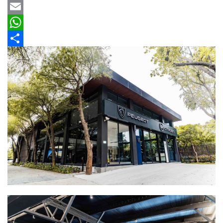
情
b
e
r
m
Y
報
o
e
a
a
E
o
a
i
h
m
W
車
k
d
l
o
a
h
分
輛
空
s
o
i
a
享
間
M
l
t
實
a
s
測
i
A
汽
l
p
車
p
／
機
車
試
駕
影