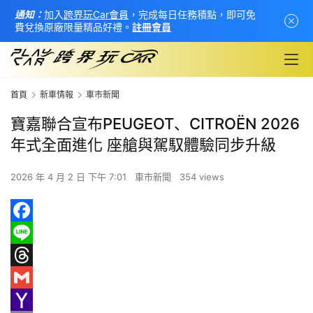
通知：
加入
跨界玩Car會員
，完成每日任務積點，即可免
費兌換原廠限量精品好禮。
註冊會員
首頁
新車情報
車市新聞
寶嘉聯合宣布PEUGEOT、CITROËN 2026
年式全面進化 座艙與駕馭體驗同步升級
2026 年 4 月 2 日 下午 7:01
車市新聞
354 views
F
首
頁
a
L
c
i
T
新
e
n
h
G
車