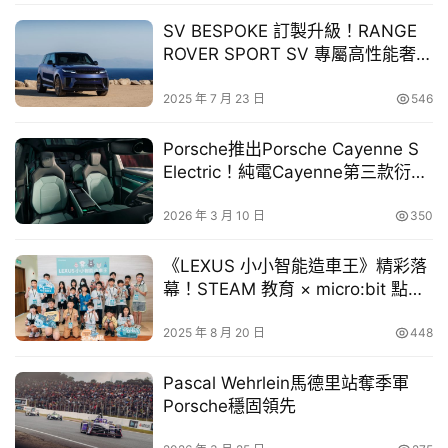
幫
SV BESPOKE 訂製升級！RANGE
幫
ROVER SPORT SV 專屬高性能奢華
忙
登場
2025 年 7 月 23 日
546
跨
界
Porsche推出Porsche Cayenne S
玩
Electric！純電Cayenne第三款衍生
C
車型登場
A
2026 年 3 月 10 日
350
R
《LEXUS 小小智能造車王》精彩落
幕！STEAM 教育 × micro:bit 點燃
孩子的科技創造力
2025 年 8 月 20 日
448
Pascal Wehrlein馬德里站奪季軍
Porsche穩固領先