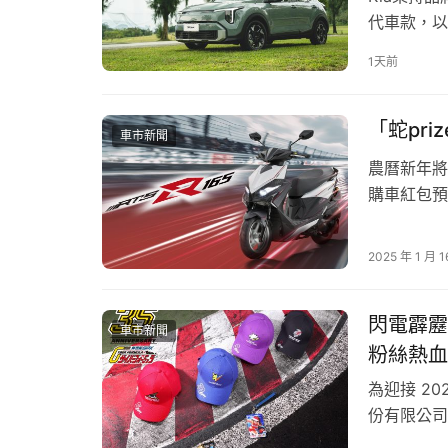
代車款，以
智慧油電科技
1天前
48V智慧
850台，
「蛇pr
車市新聞
農曆新年將
購車紅包預
白牌」的 R
會，即日起
2025 年 1 月 1
用車大樂也
閃電霹靂
車市新聞
粉絲熱血
為迎接 20
份有限公司與
商品，並於 
自開發之初，MAZDA MX-5 即以輕量化、