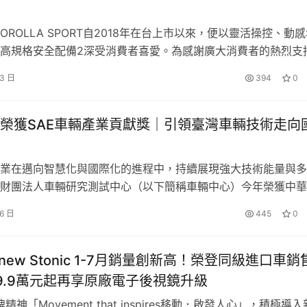
 COROLLA SPORT自2018年在台上市以來，便以靈活操控、動
高規格安全配備2深受消費者喜愛。為感謝廣大消費者的熱烈支
OROLLA SPORT除了享有貨物稅減徵優惠最高10萬元3，和泰
 3 日
394
0
費升級跑格碳纖維套件組(價值$25,000元)】；此外還享最高3
5 
鮮明
 Roadster 
魅力
率4、5年14萬公里延長保固5，敬請…
榮獲SAE車輛產業貢獻獎｜引領臺灣車輛技術走向
，MAZDA MX-5 憑藉輕盈靈巧的車身設定、前中置後輪驅動的
喜愛 Roadster 的車迷推崇。雙座敞篷設定所帶來的開闊感
業在邁向智慧化與國際化的進程中，持續展現強大技術能量與多
細膩梳理，皆進一步構築出 MX-5 獨有的駕馭魅力，讓駕駛在每
財團法人車輛研究測試中心（以下簡稱車輛中心）今年榮獲中華
然相契的純粹樂趣。
學會（SAE Taipei Section，簡稱SAE學會）頒發「車輛產
26 日
445
0
彰其於科技研發、測試驗證與產業輔導等領域的卓越成就。同時
分別獲得「傑出工程師獎」與「優秀青年工程師獎」，技術與人
he new Stonic 1-7月銷量創新高！榮登同級進口車銷
9.9萬元起再享原廠電子後視鏡升級
牌精神「Movement that inspires移動．啟發人心」，積極導