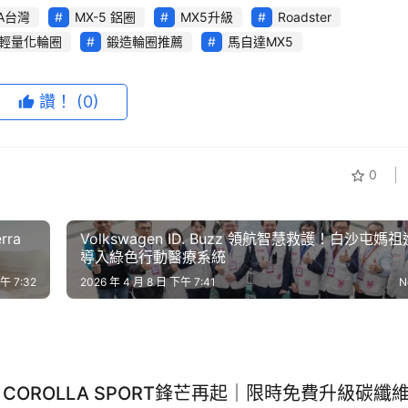
A台灣
MX-5 鋁圈
MX5升級
Roadster
輕量化輪圈
鍛造輪圈推薦
馬自達MX5
讚！
(0)
0
rra
Volkswagen ID. Buzz 領航智慧救護！白沙屯媽
導入綠色行動醫療系統
午 7:32
2026 年 4 月 8 日 下午 7:41
N
A COROLLA SPORT鋒芒再起｜限時免費升級碳纖