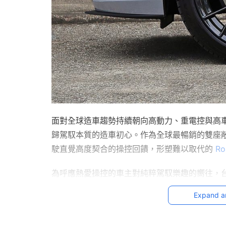
面對全球造車趨勢持續朝向高動力、重電控與高
歸駕馭本質的造車初心。作為全球最暢銷的雙座敞
駛直覺高度契合的操控回饋，形塑難以取代的 
Ro
為呼應熱愛操控的車主對純粹駕馭樂趣的嚮往，台灣馬自
圈，全車套組售價 10 萬元。透過源自日本製造
Expand a
究，更透過足下配置的進一步升級，帶來更俐落的車
明深刻的駕馭體驗。