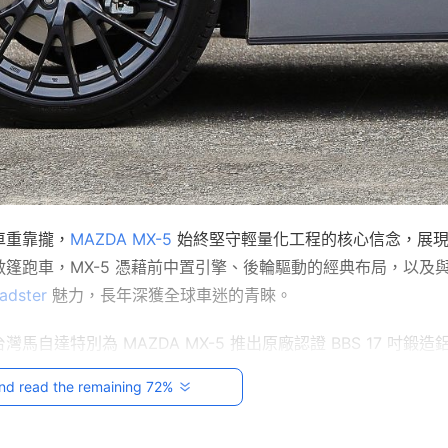
車重靠攏，
MAZDA MX-5
 始終堅守輕量化工程的核心信念，展
篷跑車，MX-5 憑藉前中置引擎、後輪驅動的經典布局，以及
adster
 魅力，長年深獲全球車迷的青睞。
達特別為 MAZDA MX-5 推出原廠認證 BBS 17 吋鍛造
體系的經典鍛造工藝，延續 MX-5 一貫對輕量化與精準操控的工
nd read the remaining 72%
身姿態與更細膩的動態表現，為鍾情 Roadster 的車主開啟