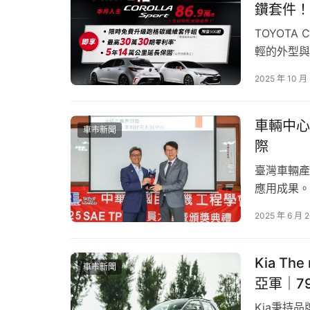
鑽套件！
TOYOTA
輕的外型與
本月入主C
2025 年 10 月
更加碼【免
「公克策略」淬鍊駕馭本質，形塑
 MAZDA MX-
30期零利
車輛中心
車市新聞
作為 MAZDA 最能體現人馬一体駕馭樂趣的代表
際
跑車布局，以及回歸駕馭本質的造車哲學，長年深受
臺灣車輛產
驗，結合 KPC 車身平衡控制技術對彎道動態的
應用成果。
啟程、換檔與入彎之間，都能真切感受與車輛自
國自動機工程
2025 年 6 月 
獻獎」，表
技術同仁亦
才…
Kia T
車市新聞
亞軍｜7
Kia秉持品