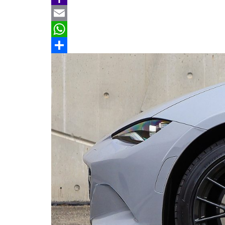
b
e
r
m
Y
o
e
a
a
E
o
a
i
h
m
W
k
d
l
o
a
h
分
s
o
i
a
享
M
l
t
a
s
i
A
l
p
p