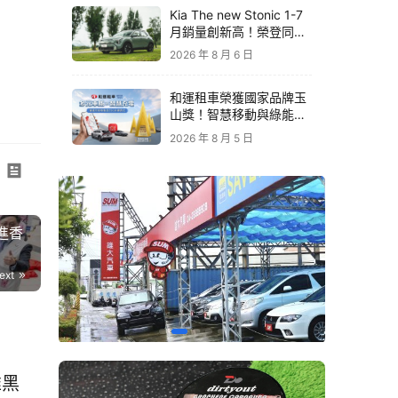
Kia The new Stonic 1-7
月銷量創新高！榮登同級
進口車銷售亞軍｜79.9萬
2026 年 8 月 6 日
元起再享原廠電子後視鏡
升級
和運租車榮獲國家品牌玉
山獎！智慧移動與綠能創
新 打造低碳永續新價值
2026 年 8 月 5 日
祖進香
ext
維黑