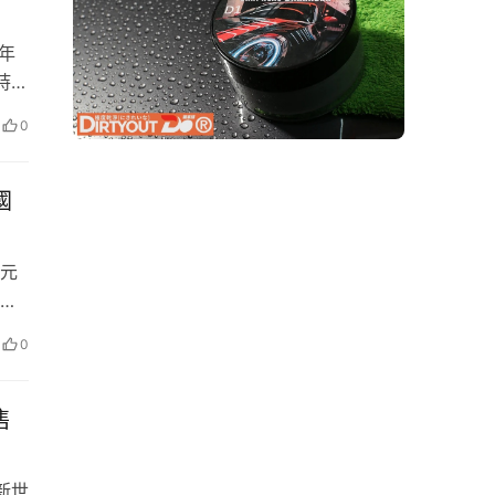
感年
持，
汽車
0
0萬
國
經典
官體
元
一次
民
業貢
0
，
售
入新世