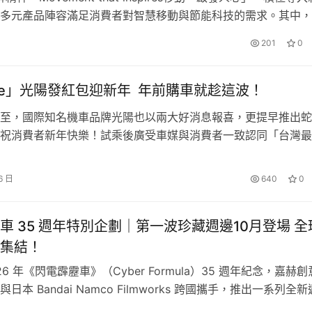
多元產品陣容滿足消費者對智慧移動與節能科技的需求。其中，K
潮旅The new Stonic自上市以來，憑藉時尚設計、智慧科技
201
0
油電優勢，成功擄獲新世代消費者目光。今年1至7月累計領牌已突
不僅較去年同期大幅成長145%、…
ize」光陽發紅包迎新年 年前購車就趁這波！
至，國際知名機車品牌光陽也以兩大好消息報喜，更提早推出蛇
祝消費者新年快樂！試乘後廣受車媒與消費者一致認同「台灣最
TS R 165 於今 (16) 正式開始交車，還沒入手的消費者也請把
至1月24日購車就送最高6,000元購車優惠。同時，光陽針對多
6 日
640
0
驚喜推出搭配金色撞色的「平光黑和晶鑽白」全新配色，搭…
車 35 週年特別企劃｜第一波珍藏週邊10月登場 全
集結！
26 年《閃電霹靂車》（Cyber Formula）35 週年紀念，嘉赫
日本 Bandai Namco Filmworks 跨國攜手，推出一系列全
2025 年 10 月 13 日起正式開放預購。這是《閃電霹靂車 35 
高回應性與整體平衡為核心，透過對細節近乎偏執的「公克策略」，