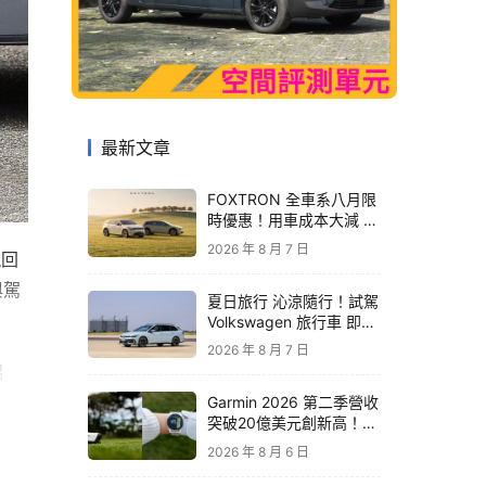
最新文章
FOXTRON 全車系八月限
時優惠！用車成本大減 開
啟「零稅金＋零保養」純
2026 年 8 月 7 日
現回
電新生活
與駕
夏日旅行 沁涼隨行！試駕
Volkswagen 旅行車 即享
精品咖啡卡
2026 年 8 月 7 日
鋁
程講
Garmin 2026 第二季營收
突破20億美元創新高！收
更鮮
購 TrainingPeaks、
2026 年 8 月 6 日
TrainHeroic 擴展智慧訓
練生態圈