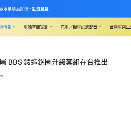
廠限量精品好禮。
註冊會員
車情報
車輛空間實測
汽車／機車試駕影音
台灣車與生
 專屬 BBS 鍛造鋁圈升級套組在台推出
ws