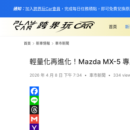
通知：
加入
跨界玩Car會員
，完成每日任務積點，即可免費兌換原
首頁
新
首頁
新車情報
車市新聞
輕量化再進化！Mazda MX-5
2026 年 4 月 8 日 下午 7:34
•
車市新聞
•
334 vie
F
a
L
c
i
T
e
n
h
G