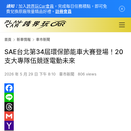
通知：
加入
跨界玩Car會員
，完成每日任務積點，即可免
費兌換原廠限量精品好禮。
註冊會員
首頁
新車情報
車市新聞
SAE台北第34屆環保節能車大賽登場！20
支大專隊伍競逐電動未來
2026 年 5 月 29 日 下午 8:10
車市新聞
806 views
F
首
a
L
頁
c
i
T
e
n
h
G
新