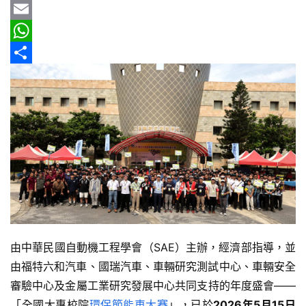
b
e
r
m
Y
車
情
o
e
a
a
E
報
o
a
i
h
m
W
k
d
l
o
a
h
分
車
s
o
i
a
享
輛
空
M
l
t
間
a
s
實
i
A
測
l
p
汽
p
車
／
由中華民國自動機工程學會（SAE）主辦，經濟部指導，並
機
車
由福特六和汽車、國瑞汽車、車輛研究測試中心、車輛安全
試
審驗中心及金屬工業研究發展中心共同支持的年度盛會——
駕
「全國大專校院
環保節能車大賽
」，已於
2026年5月15日