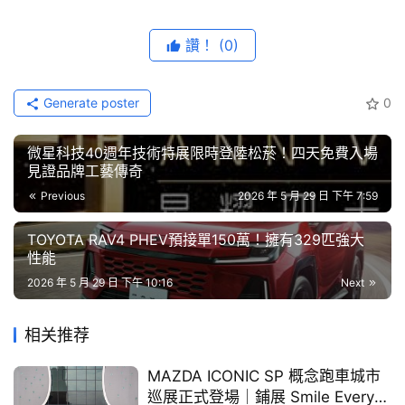
藝
節
讚！
(0)
目
口
Generate poster
0
碑
中
微星科技40週年技術特展限時登陸松菸！四天免費入場
古
見證品牌工藝傳奇
車
Previous
2026 年 5 月 29 日 下午 7:59
本屆賽事邁入第34屆，共吸引來自全台
12所
大專院校
、20
行
支隊伍
參賽，為國內歷史最悠久且具指標性的學生車輛競賽
TOYOTA RAV4 PHEV預接單150萬！擁有329匹強大
之一。
性能
百
大
2026 年 5 月 29 日 下午 10:16
Next
中
古
相关推荐
車
MAZDA ICONIC SP 概念跑車城市
巡展正式登場｜鋪展 Smile Every
買