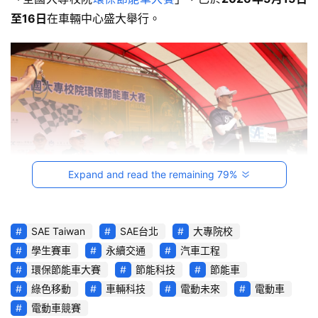
影
至16日
在車輛中心盛大舉行。
音
台
灣
車
與
生
活
獎
Expand and read the remaining 79%
跨
界
SAE Taiwan
SAE台北
大專院校
玩
學生賽車
永續交通
汽車工程
C
環保節能車大賽
節能科技
節能車
A
綠色移動
車輛科技
電動未來
電動車
R
電動車競賽
綜