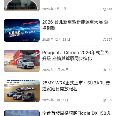
Mile 於城市日常
車
2026 年 1 月 9 日
513
幫
幫
2026 台北新車暨新能源車大展 登
忙
場倒數
跨
2025 年 12 月 23 日
527
界
本次賽事聚焦全電動
節能車
之設計與實測，參賽隊伍須完成
玩
Peugeot、Citroën 2026年式全面
從靜態設計審查到動態賽道測試的完整挑戰，展現將學術理
C
升級 座艙與駕馭同步進化
論轉化為實務應用的能力。賽事不僅驗證車輛性能，更全面
A
考驗團隊整合、創新設計及工程實作能力。
R
2026 年 3 月 25 日
362
SAE學會理事長黃泰霖表示，透過年度賽事，讓青年學子親
25MY WRX正式上市、SUBARU賽
身參與車輛設計與製造過程，並在競賽中促進交流、激發創
道家庭日開放報名
意、學以致用。透過完整的參賽歷程，累積寶貴實務經驗，
2025 年 5 月 17 日
359
期許未來能吸引更多優秀人才投入車輛產業，為臺灣注入持
續創新的動能。
全台首發風格旗艦Fiddle DX 158與