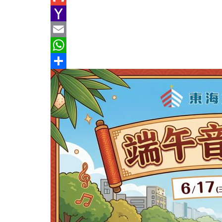
e
n
h
G
b
e
r
m
Y
o
e
a
a
E
o
a
i
h
m
W
k
d
l
o
a
h
分
s
o
i
a
享
M
l
t
a
s
i
A
l
p
p