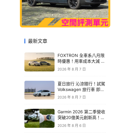
最新文章
FOXTRON 全車系八月限
時優惠！用車成本大減 開
啟「零稅金＋零保養」純
2026 年 8 月 7 日
電新生活
夏日旅行 沁涼隨行！試駕
Volkswagen 旅行車 即享
精品咖啡卡
2026 年 8 月 7 日
Garmin 2026 第二季營收
突破20億美元創新高！收
購 TrainingPeaks、
2026 年 8 月 6 日
TrainHeroic 擴展智慧訓
練生態圈