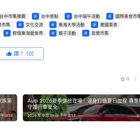
台中市集推薦
台中景點
台中端午活動
國際美食市
樂市集
文化交流
東海大學活動
異國美食
粽情東海愛無界
親子活動
音樂市集
讚！
(0)
0
協和里辦公室、東海大學校友會及澄清基金會共同主辦的「東海
家族第
Audi 2026夏季健檢登場｜涼身打造夏日旅程 專
於東海好消息廣場熱鬧登場。活動由台灣精品品牌 PGO 摩特動力串聯
守護行車安全
國移工及公益組織等多元族群，共同打造融合文化、公益與永續
下午 9:19
2026 年 6 月 15 日 下午 8:13
N