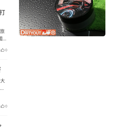
座打
旅
國內
尊榮
0
且於
賽
畫大
，至
展
不僅
0
，