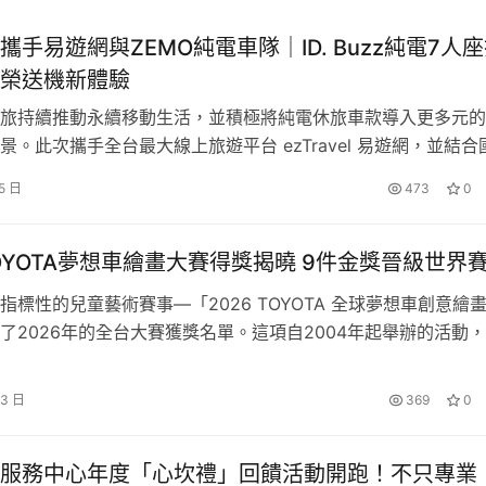
攜手易遊網與ZEMO純電車隊｜ID. Buzz純電7人
榮送機新體驗
旅持續推動永續移動生活，並積極將純電休旅車款導入更多元的
景。此次攜手全台最大線上旅遊平台 ezTravel 易遊網，並結合
純電動車隊 ZEMO，共同推出商務艙旅客限定「1元機場送機」
5 日
473
0
活動期間凡透過 ezTravel 易遊網預訂指定機票或機加酒商品，
至 11 月 30 日前出發之前 400 …
 TOYOTA夢想車繪畫大賽得獎揭曉 9件金獎晉級世界
標性的兒童藝術賽事—「2026 TOYOTA 全球夢想車創意繪
了2026年的全台大賽獲獎名單。這項自2004年起舉辦的活動
過98萬件畫作，光是本屆就有將近3萬名充滿熱情的學童投稿，
豐沛的藝術創作能量。 此次的夢想車評審團指出，本屆作品
23 日
369
0
藝術表現也令人驚豔。榮獲A組(未滿8歲)金獎之一的《彩虹夢…
服務中心年度「心坎禮」回饋活動開跑！不只專業