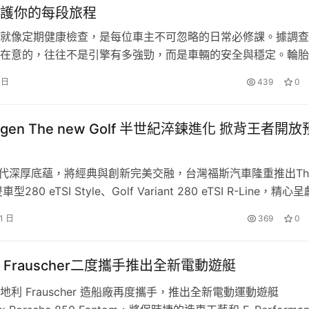
護你的每段旅程
就像定期健康檢查，是每位車主不可忽略的日常必修課。據調查
在意的，往往不是引擎有多強勁，而是車輛的安全與穩定。輪胎
雨天抓地力是否足夠，這些細節關乎行車安全，也牽動著每一位
 日
439
0
安心。正因了解車主的這份煩惱，馳加汽車服務中心以專業技術
從輪胎安裝到全方位保養，為每一位車主提供最完整的安全保障
色
異國美食
餐車，預計吸引超過3,500人次參與，讓工業區不只
集團專為亞…
wagen The new Golf 半世紀淬鍊進化 掀背王者開放
流
的重要據點。
生與來自各國的移工朋友，透過端午節文化為媒介，規劃「粽情
世代深厚底蘊，將經典與創新完美交融，台灣福斯汽車隆重推出Th
味陸上龍舟賽、高球推桿等遊戲互動，邀請民眾跨族群組隊參與
雙車型280 eTSI Style、Golf Variant 280 eTSI R-Line，精心
消費者即日起向全台授權展示中心洽詢詳情。– The new Gol
1 日
369
0
地化繁體中文智慧語音助理，更配備Park Assist Plus 進階自
 Frauscher二度攜手推出全新電動遊艇
地利 Frauscher 造船廠再度攜手，推出全新電動運動遊艇