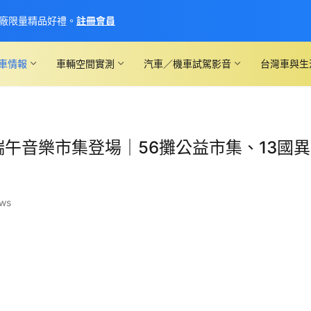
廠限量精品好禮。
註冊會員
車情報
車輛空間實測
汽車／機車試駕影音
台灣車與生
端午音樂市集登場｜56攤公益市集、13國
ews