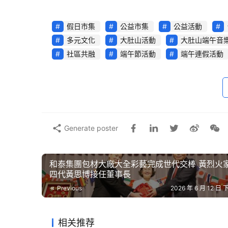
假日市集
公益市集
公益活動
多元文化
大肚山活動
大肚山端午音
社區共融
端午節活動
端午連假活動
Generate poster
由台中產業園區服務中心、西屯區衛生所指導，
和泰集團包材大廠大全彩藝完成世代交棒 黃烈火
界」端午
音樂市集
，將於 06/17(三) 晚間
四代黃思博接任董事長
科企業、在地社區、大專院校、新住民團體、跨
Previous
2026 年 6 月 12 日 
的交流平台。
相关推荐