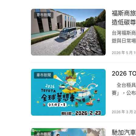
福斯商旅
車市新聞
造低碳尊
台灣福斯商
遊與日常場
規模最大的
2026 年 5 月 1
禮遇服務。
6 月 1 日
2026
車市新聞
全台極具指
賽」，公布
今已收到超
現了台灣
2026 年 3 月 
題材豐富，
馳加汽車
車市新聞