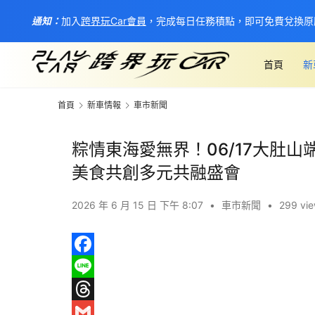
通知：
加入
跨界玩Car會員
，完成每日任務積點，即可免費兌換原
首頁
新
首頁
新車情報
車市新聞
粽情東海愛無界！06/17大肚山
美食共創多元共融盛會
2026 年 6 月 15 日 下午 8:07
•
車市新聞
•
299 vi
F
a
L
c
i
T