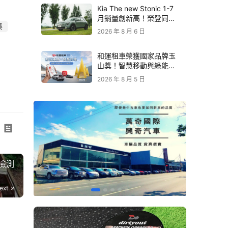
Kia The new Stonic 1-7
月銷量創新高！榮登同級
集
進口車銷售亞軍｜79.9萬
2026 年 8 月 6 日
元起再享原廠電子後視鏡
升級
和運租車榮獲國家品牌玉
山獎！智慧移動與綠能創
新 打造低碳永續新價值
2026 年 8 月 5 日
愛無
業檢測
、中
精神
ext