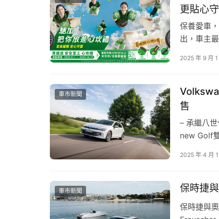
更貼心守
保養愛車，
出，車主最
否耐磨以及
2025 年 9 月 1
人與乘客的
貼心服務，
本次活動集結56個公益與文創攤位，以及13國特
作為米其林
Volks
車市新聞
作的場域，更成為凝聚社區情感與促進跨
文化交
售
主辦單位表示，大肚山地區匯聚科技人才、大學
– 承繼八
界」特色展區，展示多國風味粽文化，並安排趣
new Golf
藝之作，敬邀
歡笑與交流拉近彼此距離。
2025 年 4 月 1
僅量身訂製在
保時捷與
車市新聞
保時捷與奧