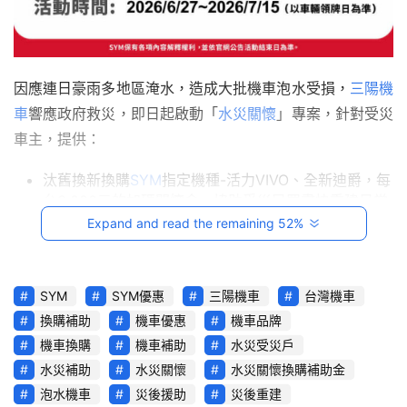
駕
影
音
因應連日豪雨多地區淹水，造成大批機車泡水受損，
三陽機
台
車
響應政府救災，即日起啟動「
水災關懷
」專案，針對受災
灣
車主，提供：
車
與
汰舊換新換購
SYM
指定機種-活力VIVO、全新迪爵，每
生
台3,000元的加碼關懷金，協助受災民眾盡快重建日常
活
交通生活。
Expand and read the remaining 52%
獎
2026/6/27起至2026/7/15前，至全國各地三陽機車經
銷商(
詳情請見SYM官網
/限台灣本島)，修理風災受損
跨
的機車，即可享有更換SYM原廠指定零件8折優惠
。
SYM
SYM優惠
三陽機車
台灣機車
界
換購補助
機車優惠
機車品牌
玩
天災無情，SYM三陽機車作為本土品牌，始終秉持關懷在
機車換購
機車補助
水災受災戶
C
地、與用戶站在一起的理念，期望透過實際行動，協助災區
水災補助
水災關懷
水災關懷換購補助金
A
民眾早日恢復正常生活。
R
泡水機車
災後援助
災後重建