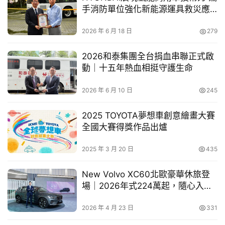
買
手消防單位強化新能源運具救災應
修，則享該指定零件8折優惠(不含工資)與購車汰舊優惠。
車
變機制
3.      機關車、特販車、網購及大賣場車不適用。
幫
2026 年 6 月 18 日
279
4.      政府汰舊換新貨物稅減免 4,000 元，以政府公告為
幫
準。
忙
2026和泰集團全台捐血串聯正式啟
5.      汰舊換新再加碼之優惠與國稅局貨物稅汰舊換新補助
動｜十五年熱血相挺守護生命
4,000元申請條件一致，除條件符合並需向國稅局提出申
跨
2026 年 6 月 10 日
245
請，得享有汰舊換新再加碼之優惠。
界
玩
6.      SYM保有各項内容解釋權利。
2025 TOYOTA夢想車創意繪畫大賽
C
全國大賽得獎作品出爐
A
R
2025 年 3 月 20 日
435
New Volvo XC60北歐豪華休旅登
場｜2026年式224萬起，隨心入主
即刻啟程
2026 年 4 月 23 日
331