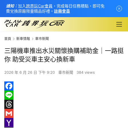
通知：
加入
跨界玩Car會員
，完成每日任務積點，即可免
費兌換原廠限量精品好禮。
註冊會員
首頁
新車情報
車市新聞
三陽機車推出水災關懷換購補助金｜一路挺
你 助受災車主安心換新車
2026 年 6 月 26 日 下午 9:20
車市新聞
384 views
F
a
L
首
c
i
T
頁
e
n
h
G