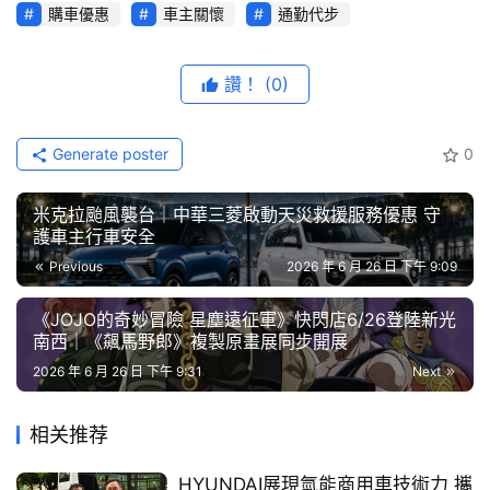
綜
購車優惠
車主關懷
通勤代步
【水災關懷 專案內容】
藝
一、水災受損車
汰舊換新
指定機種-活力VIVO、全新迪爵(上
節
讚！
(0)
述機種全系列產品)，提供3,000元（電匯）水災關懷金。
目
二、更換SYM原廠指定零件8折優惠，指定項目為：空氣濾
口
Generate poster
0
芯 / 開關 / 火星塞 / 碼錶 /繼電器 / 高壓線圈組(CDI) / 引
碑
擎控制器(ECU)。活
動經銷商：
全國各地三陽機車經銷商
中
米克拉颱風襲台｜中華三菱啟動天災救援服務優惠 守
古
(
詳情請見SYM官網
) （限台灣本島）
護車主行車安全
車
Previous
2026 年 6 月 26 日 下午 9:09
行
活動時間 : 2026/6/27 – 2026/7/15(
購車優惠
以車輛領牌
日期為準)，並依官網公告活動結束日為準。
《JOJO的奇妙冒險 星塵遠征軍》快閃店6/26登陸新光
百
南西｜《飆馬野郎》複製原畫展同步開展
活動區域：台灣本島SYM據點。
大
2026 年 6 月 26 日 下午 9:31
Next
中
1.      SYM經銷服務門市技師，判定災損車輛给予優惠。
古
相关推荐
車
2.      限台灣本島之SYM經銷門市技師判定，該車上述零件
是因『水災泡水』而造成受損，且於上述所指定經銷門市維
HYUNDAI展現氫能商用車技術力 攜