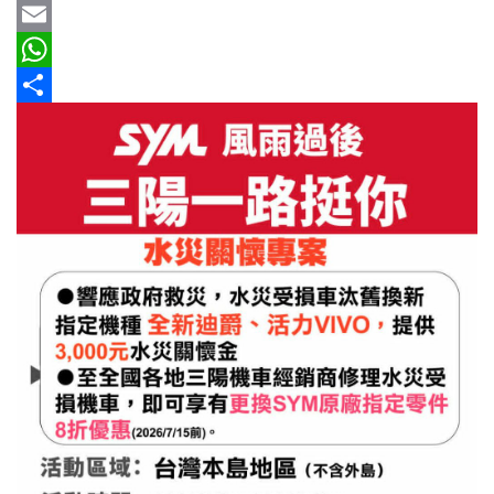
b
e
r
m
Y
新
車
o
e
a
a
E
情
o
a
i
h
m
W
報
k
d
l
o
a
h
分
車
s
o
i
a
享
輛
M
l
t
空
a
s
間
實
i
A
測
l
p
p
汽
車
／
機
車
試