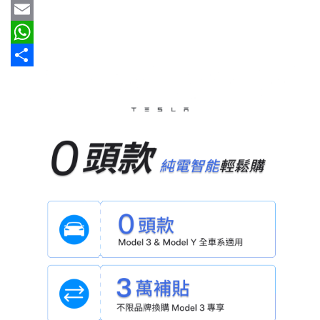
新
b
e
r
m
Y
車
o
e
a
a
E
情
o
a
i
h
m
W
報
k
d
l
o
a
h
分
車
s
o
i
a
享
輛
M
l
t
空
a
s
間
實
i
A
測
l
p
p
汽
車
／
機
車
試