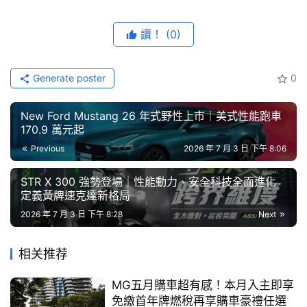
全品牌銷售榜首，總掛牌數達 4,369 輛突破史上最高單季
綜
藝
交付量，在台車主已突破 8 萬人大關。今 Tesla 宣布自即
讚！
(0)
節
日起全台 7 成以上
超級充電站
點將採用全新優惠費率並取
目
消週末尖離峰費率，新制開跑後在週末前往充電降幅最高可
減省 40%。另一重訊，Tesla 自 2017 年在台開設的首間標
Generate poster
0
口
誌性園區「台北內湖服務體驗中心」，由於地段劃設為未來
碑
New Ford Mustang 26 年式野性上市｜美式性能跑車
台北捷運預定地將於 7 月 12 日正式結束營業，未來將轉至
中
170.9 萬元起
台北南港及信義 A11 兩據點持續服務北部車主及顧客。
古
Previous
2026 年 7 月 3 日 下午 8:06
車
行
STR X 300 強勢登場｜性能動力、安全科技全面進化
定義黃牌速克達新格局
百
2026 年 7 月 3 日 下午 8:28
Next
大
中
相关推荐
古
車
MG五月購車超有感！本月入主即享
免繳首年牌燃稅再享購車豪禮任選