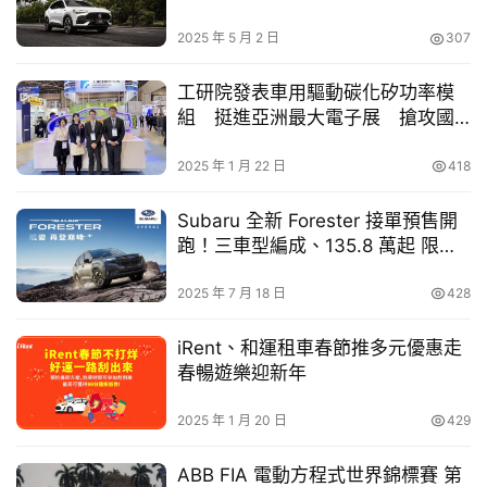
買
車
2025 年 5 月 2 日
307
6 月 Tesla 在台灣新車掛牌「進口車全品牌」及「
電動車
全
幫
幫
品牌」雙榜均為第一，電動車市佔率於 6 月銷售表現佔全
工研院發表車用驅動碳化矽功率模
忙
組 挺進亞洲最大電子展 搶攻國
台 75% 穩居市場領導地位，Model Y 及 Model 3 分居台
際高功率電力電子市場
灣 6 月豪華進口休旅及轎車掛牌排行冠軍，超越在台所有
2025 年 1 月 22 日
418
跨
德系及日系車款，Model Y 更是在單月完成 2,201 輛新車
界
交付，在油、電全車種銷售排行衝上第三名車款，展現 
Subaru 全新 Forester 接單預售開
玩
Tesla 強大的品牌與產品力。
跑！三車型編成、135.8 萬起 限時
C
搶訂中
A
2025 年 7 月 18 日
428
R
iRent、和運租車春節推多元優惠走
春暢遊樂迎新年
2025 年 1 月 20 日
429
ABB FIA 電動方程式世界錦標賽 第