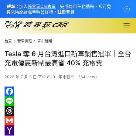
通知：
加入
跨界玩Car會員
，完成每日任務積點，即可免
費兌換原廠限量精品好禮。
註冊會員
首頁
新車情報
車市新聞
Tesla 奪 6 月台灣進口新車銷售冠軍｜全台
充電優惠新制最高省 40% 充電費
2026 年 7 月 3 日 下午 8:19
車市新聞
264 views
F
a
L
首
c
i
T
頁
e
n
h
G