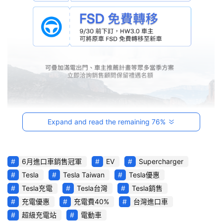
駕
影
音
台
灣
車
與
生
活
Expand and read the remaining 76%
獎
跨
6月進口車銷售冠軍
EV
Supercharger
界
Tesla
Tesla Taiwan
Tesla優惠
玩
C
Tesla充電
Tesla台灣
Tesla銷售
A
充電優惠
充電費40%
台灣進口車
2026 年第二季新車掛牌總結算，
Tesla
 在 6 月榮登進口車
R
超級充電站
電動車