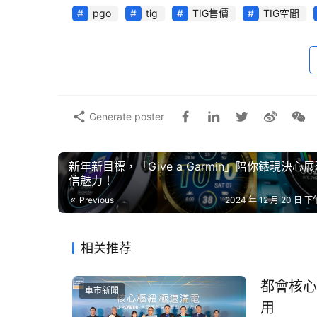
pgo
tig
TIG售價
TIG空間
Generate poster
新年新目標，「Give a Garmin」陪你錶現決心
信魅力！
Previous
2024 年 12 月 20 日 下午
相关推荐
都會核心
車市新聞
用