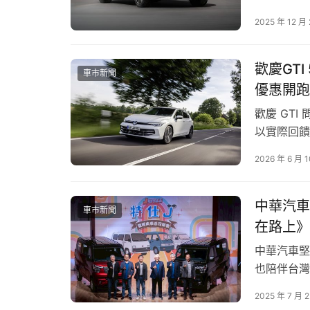
章。在此重
2025 年 12 月
透過 SV Be
歡慶GTI
車市新聞
優惠開跑 
歡慶 GTI
以實際回饋
Golf 車
2026 年 6 月 
進數位科技
The Go
中華汽車
車市新聞
在路上》
中華汽車堅
也陪伴台灣
夥伴。今日
2025 年 7 月 
邀請歷代車