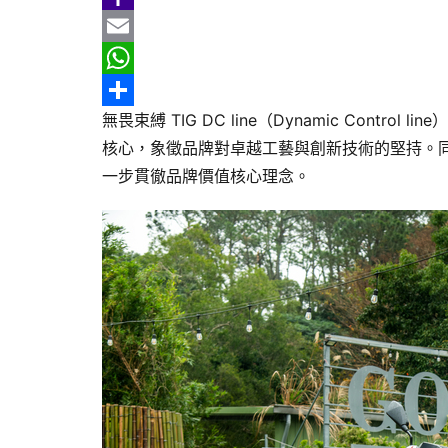
b
e
r
m
Y
o
e
a
a
E
o
a
i
h
m
W
無畏束縛 TIG DC line（Dynamic Control 
k
d
l
o
a
h
分
核心，象徵品牌對卓越工藝與創新技術的堅持。同時，
s
o
i
a
享
一步貫徹品牌價值核心理念。
M
l
t
a
s
i
A
l
p
p