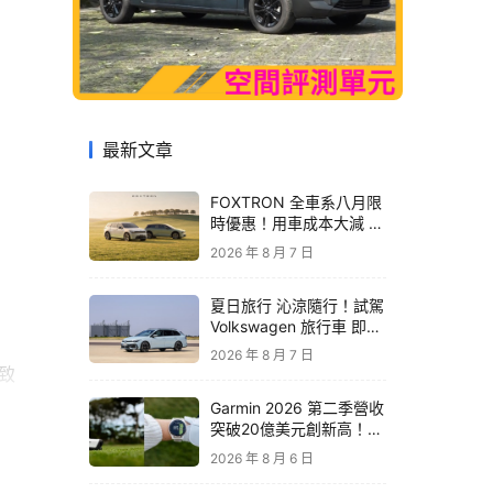
最新文章
FOXTRON 全車系八月限
時優惠！用車成本大減 開
啟「零稅金＋零保養」純
2026 年 8 月 7 日
電新生活
夏日旅行 沁涼隨行！試駕
Volkswagen 旅行車 即享
精品咖啡卡
2026 年 8 月 7 日
極致
新定
Garmin 2026 第二季營收
突破20億美元創新高！收
購 TrainingPeaks、
2026 年 8 月 6 日
TrainHeroic 擴展智慧訓
練生態圈