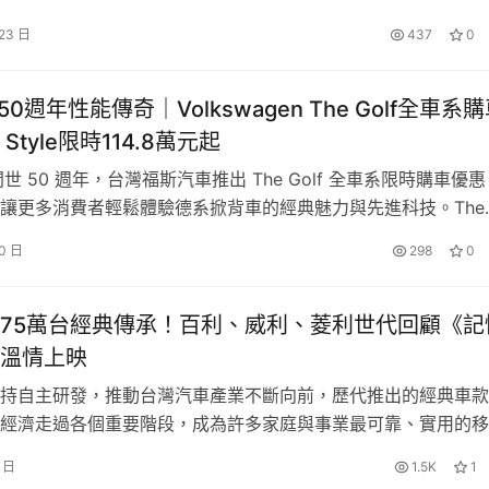
要的品牌歷史時刻，Range Rover 以品牌經典車色作為設計元
 23 日
437
0
spoke …
 50週年性能傳奇｜Volkswagen The Golf全車系
Style限時114.8萬元起
 問世 50 週年，台灣福斯汽車推出 The Golf 全車系限時購車優
讓更多消費者輕鬆體驗德系掀背車的經典魅力與先進科技。The
系提供 280 eTSI、GTI 與 Golf R 等多元產品選擇，結合德系工藝
10 日
298
0
與純粹駕馭樂趣，滿足不同世代消費者的多元用車需求。即刻入
lf 全車系，除可享專屬…
75萬台經典傳承！百利、威利、菱利世代回顧《記
溫情上映
持自主研發，推動台灣汽車產業不斷向前，歷代推出的經典車款
經濟走過各個重要階段，成為許多家庭與事業最可靠、實用的移
（2日），中華汽車舉辦「J SPACE特仕車暨經典車系同樂會」
2 日
1.5K
1
款車主齊聚一堂，現場展出多款經典車，包括百利800、威利（