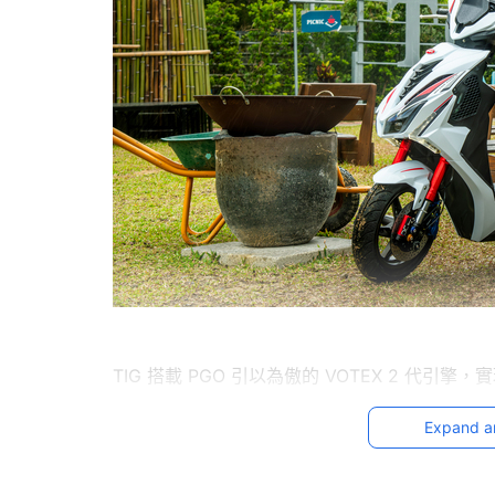
TIG 搭載 PGO 引以為傲的 VOTEX 2 
操控，在耐久賽中通過層層考驗脫穎而出，驚豔
Expand a
義了新世代駕駛體驗。