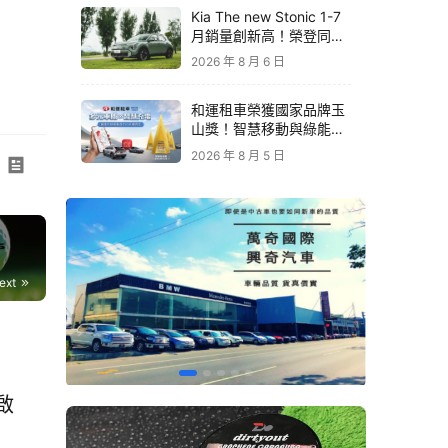
Kia The new Stonic 1-7
月銷量創新高！榮登同級
進口車銷售亞軍｜79.9萬
2026 年 8 月 6 日
元起再享原廠電子後視鏡
升級
和運租車榮獲國家品牌玉
山獎！智慧移動與綠能創
新 打造低碳永續新價值
2026 年 8 月 5 日
ext
啟