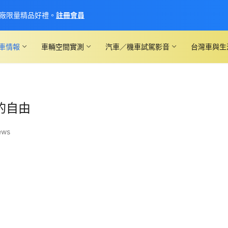
廠限量精品好禮。
註冊會員
車情報
車輛空間實測
汽車／機車試駕影音
台灣車與生
望的自由
ews