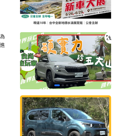
”為
，進