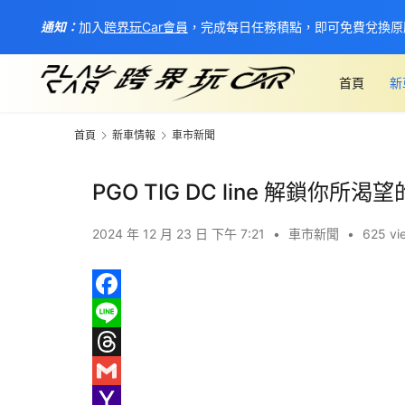
通知：
加入
跨界玩Car會員
，完成每日任務積點，即可免費兌換原
首頁
新
首頁
新車情報
車市新聞
PGO TIG DC line 解鎖你所渴
2024 年 12 月 23 日 下午 7:21
•
車市新聞
•
625 vi
F
a
L
c
i
T
e
n
h
G