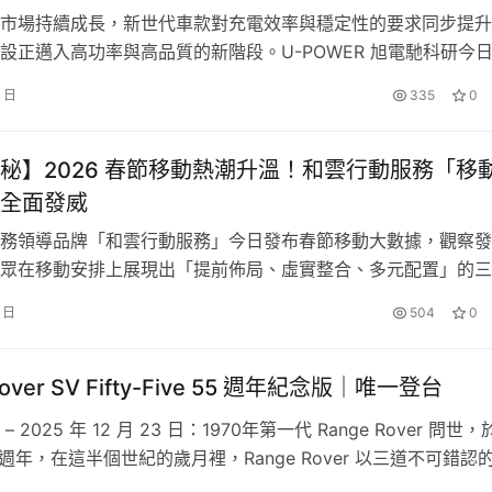
市場持續成長，新世代車款對充電效率與穩定性的要求同步提升
設正邁入高功率與高品質的新階段。U-POWER 旭電馳科研今
OWER 臺北大同承德站」正式啟用，於臺北市核心交通樞紐打造
9 日
335
0
車格的大型化超高速充電場域，結合高壓電力基礎建設與新世代
供更快速、穩定且一致的充電體驗，進一步強化都會區電動車使
秘】2026 春節移動熱潮升溫！和雲行動服務「移
表達的年輕族群青睞，並結合王者彩衣車身彩繪設計大賽，作品展
全面發威
冠軍作品的洗鍊配色和俐落線條貼飾設計，動感卻內斂，透過簡約的線
ne 新生。
務領導品牌「和雲行動服務」今日發布春節移動大數據，觀察發
眾在移動安排上展現出「提前佈局、虛實整合、多元配置」的三
行動服務憑藉旗下「iRent 共享車平台」、「和運租車」門市、
6 日
504
0
」專車接送與「Hi PARKING」停車場服務的全面協作，成功打
「春節移動生態系」，不僅早鳥預約量刷新紀錄，各項服務指標
Rover SV Fifty-Five 55 週年紀念版｜唯一登台
 2025 年 12 月 23 日：1970年第一代 Range Rover 問世
 週年，在這半個世紀的歲月裡，Range Rover 以三道不可錯認
設計與領導車壇的全地形穿越能力，開啟豪華休旅車型的全新篇