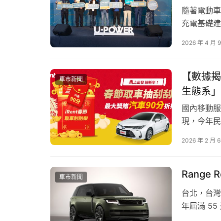
隨著電動車
充電基礎建
布「U-P
2026 年 4 月 
12席充電
冠軍靈感 裡應外合
率設備，提
的便利…
【數據揭
TIG 憑藉傲視群雄的超強實力，深受注重個性
車市新聞
生態系」
車個性化的無限潛力。TIG DC line 實現
釋了 TIG 無畏束縛的自由精神，賦予 TIG DC li
國內移動服
現，今年民
特徵。和雲
2026 年 2 月 
「和運租車
無縫銜接的
呈現雙位…
Range 
車市新聞
台北，台灣 –
年屆滿 55
典車身線條