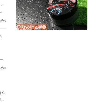
，
日宣
擁有
0
高功
用
動
現機
條詮
大
0
造出
亦
，於今
的經