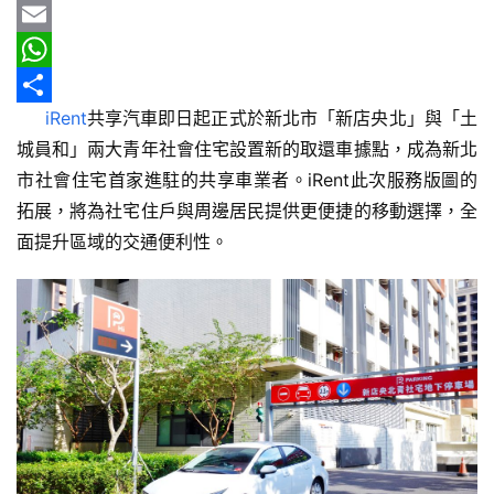
報
b
e
r
m
Y
o
e
a
a
E
車
o
a
i
h
m
W
輛
iRent
共享汽車即日起正式於新北市「新店央北」與「土
k
d
l
o
a
h
分
空
城員和」兩大青年社會住宅設置新的取還車據點，成為新北
間
s
o
i
a
享
實
市社會住宅首家進駐的共享車業者。iRent此次服務版圖的
M
l
t
測
拓展，將為社宅住戶與周邊居民提供更便捷的移動選擇，全
a
s
面提升區域的交通便利性。
i
A
汽
車
l
p
／
p
機
車
試
駕
影
音