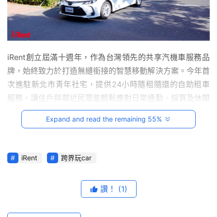
台
灣
車
與
iRent創立屆滿十週年，作為台灣領先的共享汽機車服務品
生
牌，始終致力於打造無縫銜接的智慧移動解決方案。今年首
活
次進駐新北市青年社宅，提供24小時隨租隨還的自助租車
獎
服務，讓住戶與鄰近民眾能輕鬆應對日常通勤、採買及休閒
出遊需求，以共享模式建構更加環保與經濟的移動生態圈。
跨
Expand and read the remaining 55%
界
玩
C
iRent
跨界玩car
A
R
綜
讚！
(1)
藝
節