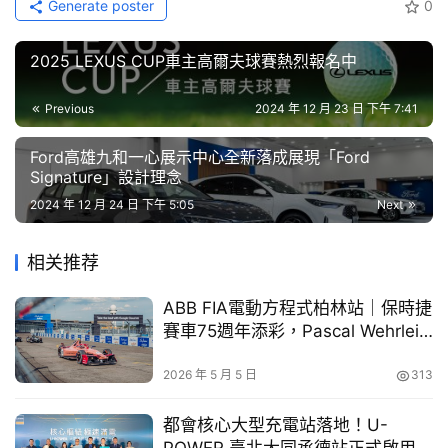
目
Generate poster
0
口
2025 LEXUS CUP車主高爾夫球賽熱烈報名中
碑
中
Previous
2024 年 12 月 23 日 下午 7:41
古
車
Ford高雄九和一心展示中心全新落成展現「Ford
Signature」設計理念
行
2024 年 12 月 24 日 下午 5:05
Next
百
大
相关推荐
中
古
ABB FIA電動方程式柏林站｜保時捷
賽車75週年添彩，Pascal Wehrlein
車
重返榜首
2026 年 5 月 5 日
313
買
車
都會核心大型充電站落地！U-
幫