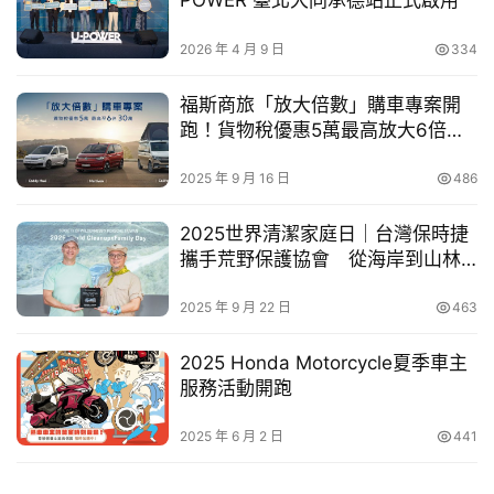
POWER 臺北大同承德站正式啟用
幫
   「新店央北」與「土城員和」青年社會住宅以共享價值與
忙
2026 年 4 月 9 日
334
互助精神為核心理念，除了具備完善的居住環境與公共設
施，周邊交通網絡也相當發達。iRent共享汽車的進駐，融
跨
福斯商旅「放大倍數」購車專案開
合公共交通與接駁服務，創造多樣便捷的出行方式，為住戶
界
跑！貨物稅優惠5萬最高放大6倍，
玩
準車主專屬回饋
提供靈活的短途及長途移動選擇。新北住都中心表示，
C
2025 年 9 月 16 日
486
iRent的進駐不僅符合智慧城市與共享經濟的發展趨勢，也
A
讓市民享受到更彈性多元的交通選擇，期待未來有更多創新
R
2025世界清潔家庭日｜台灣保時捷
的合作加入新北市的社會住宅計畫，提升整體居住品質，實
攜手荒野保護協會 從海岸到山林
現永續發展的生活模式。 iRent初期在「新店央北」及「土
守護台灣自然
城員和」兩大青年社宅試行共享汽車服務，並將視居民使用
2025 年 9 月 22 日
463
需求逐步增加車款種類與擴大車輛規模。未來，iRent計畫
2025 Honda Motorcycle夏季車主
持續探索更多與城市公共建設的深度結合，為更多城市居民
服務活動開跑
提供便捷、環保的共享移動服務
2025 年 6 月 2 日
441
最新試駕影音
媒體嚴選好車