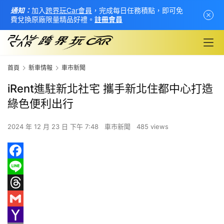
通知：
加入
跨界玩Car會員
，完成每日任務積點，即可免
費兌換原廠限量精品好禮。
註冊會員
首頁
新車情報
車市新聞
iRent進駐新北社宅 攜手新北住都中心打造
綠色便利出行
2024 年 12 月 23 日 下午 7:48
車市新聞
485 views
首
頁
F
a
L
新
c
i
T
車
e
n
h
G
情