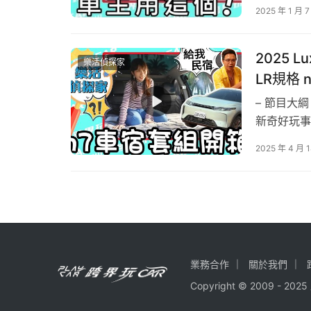
方材料，搭
2025 年 1 月 7
噪音69dB
2025 
樂活偵探家
LR規格 n
納智捷n
– 節目大
新奇好玩事
適時搭配車
2025 年 4 月 
本次要來開
看本次樂活
業務合作
關於我們
Copyright © 2009 - 2