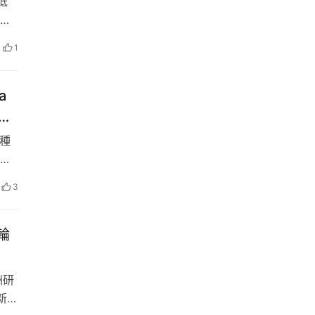
低
地
際
1
 群
a
引擎
各種
並
。
3
EC
輪
洲研
新配