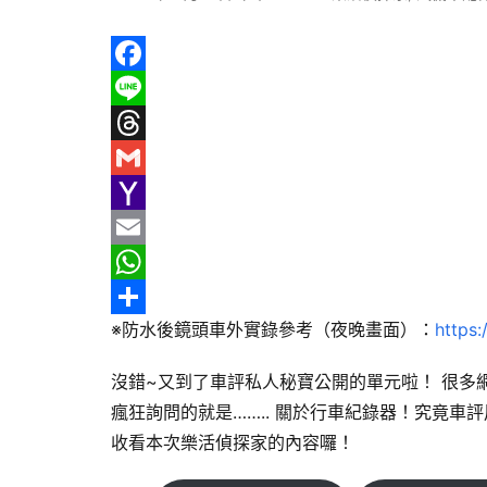
F
a
L
c
i
T
e
n
h
G
b
e
r
m
Y
o
e
a
a
E
o
a
i
h
m
W
※防水後鏡頭車外實錄參考（夜晚畫面）：
https
k
d
l
o
a
h
分
s
o
i
a
享
沒錯~又到了車評私人秘寶公開的單元啦！ 很多
M
l
t
瘋狂詢問的就是…….. 關於行車紀錄器！究竟車
a
s
收看本次樂活偵探家的內容囉！
i
A