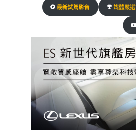
l
p
最新試駕影音
媒體嚴選
p