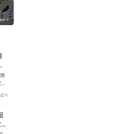
-
-
ext
規
汽
下用
安全
友千
0
超
電動