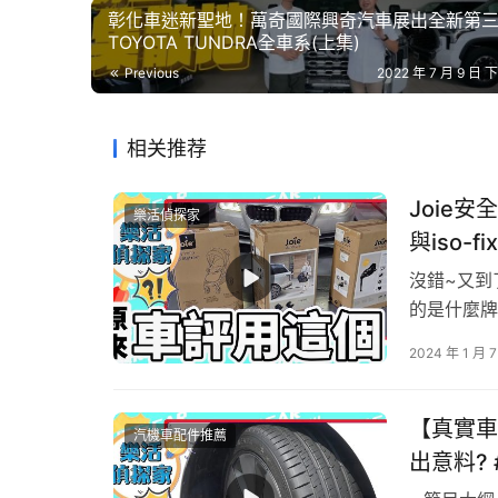
彰化車迷新聖地！萬奇國際興奇汽車展出全新第
TOYOTA TUNDRA全車系(上集)
Previous
2022 年 7 月 9 日 下
相关推荐
Joie安
樂活偵探家
與iso-f
座 lite
沒錯~又到
的是什麼牌
座椅以及兒
2024 年 1 月 
萬別錯過了
【真實車
汽機車配件推薦
出意料? 
車輪胎推