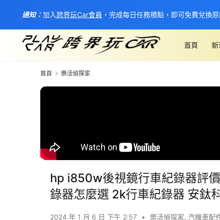
通知：
加入
跨界玩Car會員
，完成每日任務積點，即可免費兌換原
首頁
新
首頁
樂活偵探家
hp i850w後視鏡行車紀錄器
錄器怎麼選 2k行車紀錄器 安鈦科
2024 年 1 月 6 日 下午 2:57
•
樂活偵探家
,
汽機車配