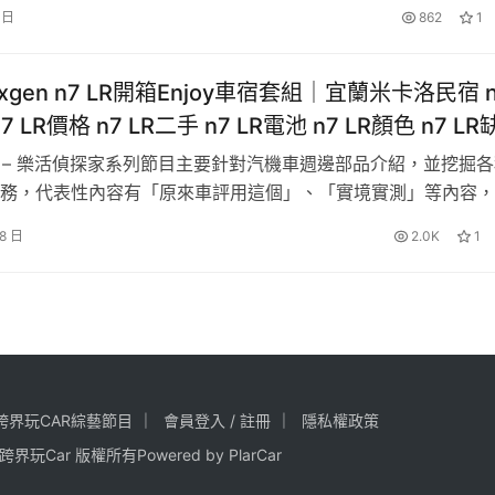
配最佳化花紋，讓輪胎具高效排水性。 歐洲標籤標示：濕抓B級
 日
862
1
。 究竟車主使用心得為何? 趕緊收看本片吧！ Close Ad
Luxgen n7 LR開箱Enjoy車宿套組│宜蘭米卡洛民宿 
7 LR價格 n7 LR二手 n7 LR電池 n7 LR顏色 n7 L
7 納智捷電動車
綱 – 樂活偵探家系列節目主要針對汽機車週邊部品介紹，並挖掘
務，代表性內容有「原來車評用這個」、「實境實測」等內容，
輛產品介紹，吸引追求知識、尋找生活樂趣、宅男宅女等觀眾群
18 日
2.0K
1
箱n7專屬Enjoy車宿套件組，有興趣的朋友千萬別錯過了！ 趕
偵探家的內容囉！ – 主 持…
跨界玩CAR綜藝節目
會員登入 / 註冊
隱私權政策
025 跨界玩Car 版權所有Powered by
PlarCar