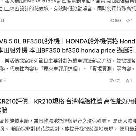
 – 建大輪胎EMERA 616EV高性能電動車胎，兼具高胎體強度與
加上精密設計的花紋塊，有效降低滾動噪音，同時使用特殊高抓
材料，有效提升濕抓地及低滾動阻力。本次找來Model 3車主實
3 日
858
1
車主使用心得為何? 趕緊收看本次樂活偵探家的內容囉！ – 主 持
 V8 5.0L BF350船外機│HONDA船外機價格 Hond
 本田船外機 本田BF350 bf350 honda price 遊艇
綱 – 樂活偵探家系列節目主要針對汽機車週邊部品介紹，並挖掘
務，代表性內容有「原來車評用這個」、「實境實測」等內容，
輛產品介紹，吸引追求知識、尋找生活樂趣、宅男宅女等觀眾群
29 日
471
1
HONDA Marine本田船外機BF350 V8 5.0L， 近距離感受VT
聲浪！ 魂厚帶勁的聽覺…
 KR210評價│KR210規格 台灣輪胎推薦 高性能好用
輪胎
10高性能轎車胎，兼具乾濕地操控與靜音之環保輪胎。 是建大歐
發。 輪胎採非對稱花紋設計，能提升操控與濕地表現。 運用最