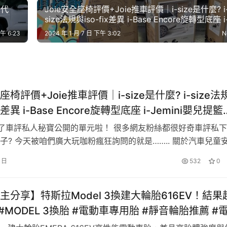
三代
Joie安全座椅評價+Joie推車評價│i-size是什麼? i
size法規與iso-fix差異 i-Base Encore旋轉型底座 i
Jemini嬰兒提籃汽座 litetrax時尚運動推車
午 6:23
2024 年 1 月 7 日 下午 3:02
N
全座椅評價+Joie推車評價│i-size是什麼? i-size法
ix差異 i-Base Encore旋轉型底座 i-Jemini嬰兒提籃
trax時尚運動推車
了車評私人秘寶公開的單元啦！ 很多網友粉絲都很好奇車評私
子? 今天被咱們廣大玩咖粉瘋狂詢問的就是…….. 關於汽車兒童
童推車！ 究竟車評用的是什麼牌子、什麼型號呢? 有興趣的朋
7 日
532
0
！ 趕緊收看本次樂活偵探家的內容囉！ Close Ad
主分享】特斯拉Model 3換建大輪胎616EV！結果
#MODEL 3換胎 #電動車專用胎 #靜音輪胎推薦 #
薦 #建大616EV評測 #特斯拉換胎 #特斯拉操控