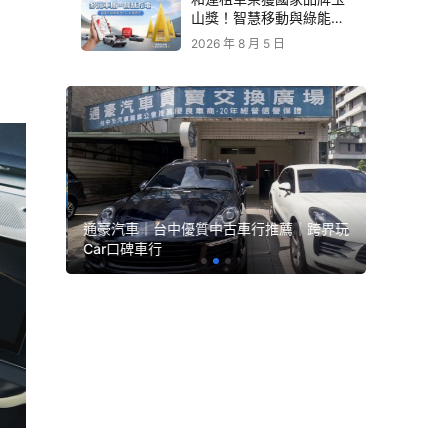
山獎！智慧移動與綠能創
新 打造低碳永續新價值
2026 年 8 月 5 日
｜跨界玩
通豪汽車｜台中優質中古車行推薦｜跨界玩
永立汽車
Car口碑車行
Car口碑