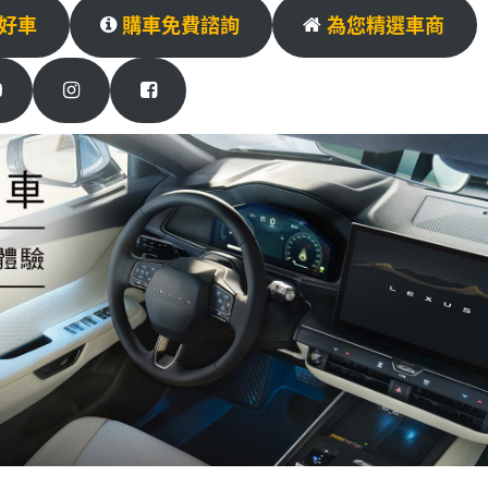
好車
購車免費諮詢
為您精選車商
萬通汽車｜台中優質中古車行推薦
Car口碑車行