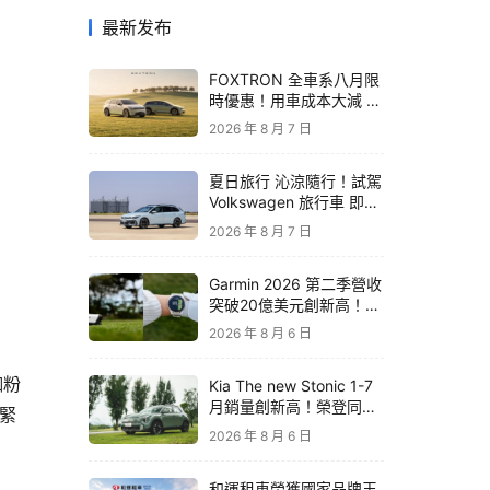
最新发布
FOXTRON 全車系八月限
時優惠！用車成本大減 開
啟「零稅金＋零保養」純
2026 年 8 月 7 日
電新生活
夏日旅行 沁涼隨行！試駕
Volkswagen 旅行車 即享
精品咖啡卡
2026 年 8 月 7 日
Garmin 2026 第二季營收
突破20億美元創新高！收
購 TrainingPeaks、
2026 年 8 月 6 日
TrainHeroic 擴展智慧訓
練生態圈
咖粉
Kia The new Stonic 1-7
月銷量創新高！榮登同級
趕緊
進口車銷售亞軍｜79.9萬
2026 年 8 月 6 日
元起再享原廠電子後視鏡
升級
和運租車榮獲國家品牌玉