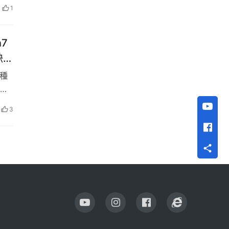
、
1
n7
R缺點
各種
並
。
3
緊收