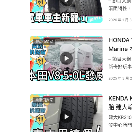
– 節目大綱
滾阻特性，
力胎面複合
2026 年 1 月 
體驗！究竟
– 綜藝…
HONDA
樂活偵探家
Marine
船引擎
– 節目大
新奇好玩事
適時搭配車
2025 年 3 月 
本次要來開箱
開啟的引擎
KENDA
樂活偵探家
胎 建大
建大KR2
發中心所開