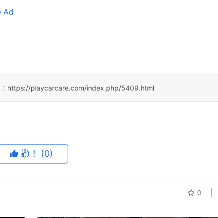
e Ad
处：
https://playcarcare.com/index.php/5409.html
讚！
(0)
0