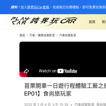
通知：
加入
跨界玩Car會員
，完成每日任務積點，即可免費兌換原
首頁
新
首頁
汽車／機車試駕影音
汽車試駕影音
苗栗開車一日遊行程體驗工藝之旅│M
EP01】食尚旅玩家
2025 年 2 月 4 日 上午 10:36
•
汽車試駕影音
,
食尚