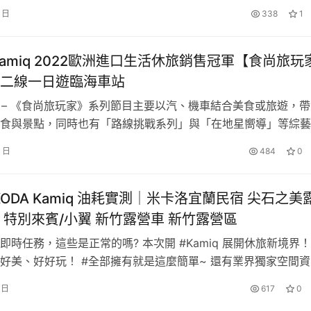
輛產品介紹，吸引追求知識、尋找生活樂趣、宅男宅女等觀眾群
9 日
338
1
家到彰化愛車人的新景點「萬奇國際興奇汽車」， 參觀全新第
– 更多內容 –
 TUNDRA各種版本齊聚一堂， 視覺效果…
 Kamiq 2022歐洲進口生活休旅銷售冠軍【食尚旅玩
二線一日遊臨海車站
綱 – 《食尚旅玩家》系列節目主要以汽、機車結合美食或旅遊，
食與景點，同時也有「路線挑戰系列」與「在地星嚮導」等綜藝
《食尚旅玩家》
，搭配獨特的主持風格，以及年輕主持群的加入，提升低年齡層
3 日
484
0
時創造多元的頻道風格。 – 主 持 群 – 綜藝車評 小民 經歷：★
專屬Youtube頻道
立即前往
。
汽車網站總…
ŠKODA Kamiq 油耗實測│米卡洛宜蘭民宿 尖石之美
 特別來賓/小翼 新竹露營車 新竹露營區
即時任務，這些是正常的嗎? 本次開 #Kamiq 展開休旅新境界！
好美、好好玩！ #全部擁有就是這麼簡單~ 還有業界獨家空間資
！ 對Kamiq有興趣的你，趕緊去 #ŠKODA 賞車啦！ 【抽獎
好車
購車免費諮詢
為您精選車商
 日
617
0
寄出】 活動時間：即日起至2024/08/10 23:59截止 活動贈