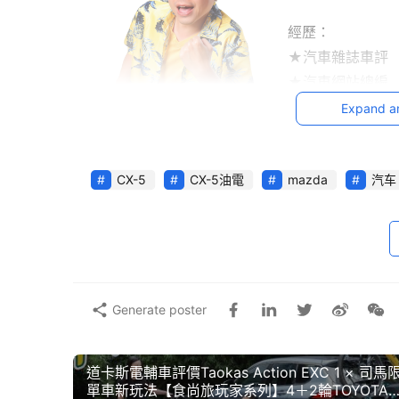
經歷：
★汽車雜誌車評
★汽車網站總編
★現任跨界玩Ca
Expand a
CX-5
CX-5油電
mazda
汽车
偶包騎士 李駿
經歷：
Generate poster
★兩輪試駕車評
★汽車網站編輯
道卡斯電輔車評價Taokas Action EXC 1 × 司
★現任跨界玩Ca
單車新玩法【食尚旅玩家系列】4＋2輪TOYOTA