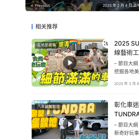
Corolla Cross
Previous
2025 年 2 月 4 日 上午
相关推荐
2025 S
在地星嚮導
線藝術工作
客層性別
IGNIS
– 節目大
挖掘各地美
女性 22.6%
式體驗試車
男性 77.4%
2025 年 3 月 
觀看率，同
雜誌車評★
彰化車迷
汽車試駕影音
TUNDR
– 節目大
新奇好玩事