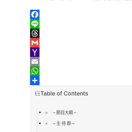
F
a
L
c
i
T
e
n
h
G
b
e
r
m
Y
o
e
a
a
E
o
a
i
h
m
W
k
d
l
o
a
h
分
Table of Contents
s
o
i
a
享
M
l
t
– 節目大綱 –
a
s
– 主 持 群 –
i
A