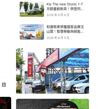
Kia The new Stonic 1-7
月銷量創新高！榮登同級
進口車銷售亞軍｜79.9萬
2026 年 8 月 6 日
元起再享原廠電子後視鏡
升級
和運租車榮獲國家品牌玉
山獎！智慧移動與綠能創
新 打造低碳永續新價值
2026 年 8 月 5 日