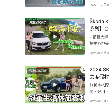
適時搭配車
2022 年 7 月 
本次要帶大
TOYOTA
Škoda
汽車試駕影音
系列】台
– 節目大
挖掘各地美
式體驗試車
2025 年 2 月 
觀看率，同
雜誌車評★
2024 
汽車試駕影音
營度假村
無腳本搭配
開、好用、
要告訴大家唷
新車試駕影音
媒體嚴選
2025 年 1 月 7
結束✅獎品已