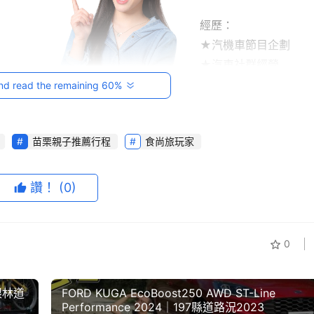
經歷：
★汽機車節目企劃
★汽車社群經營
r總編
★現任跨界玩Car主持
nd read the remaining 60%
苗栗親子推薦行程
食尚旅玩家
讚！
(0)
0
馬限林道
FORD KUGA EcoBoost250 AWD ST-Line
r主持
Performance 2024│197縣道路況2023