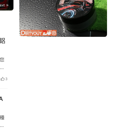
ext
情鋁
帶您
方
的
3
汽車
A
各種
數據。
並