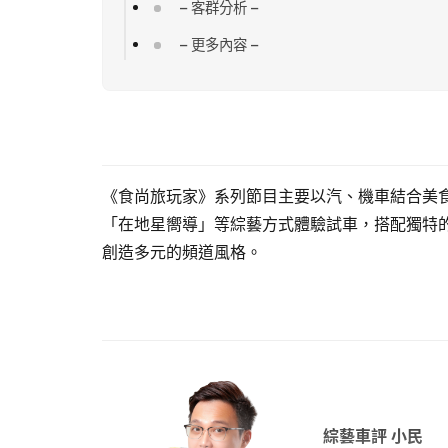
– 客群分析 –
l
p
– 更多內容 –
p
《食尚旅玩家》系列節目主要以汽、機車結合美
「在地星嚮導」等綜藝方式體驗試車，搭配獨特
創造多元的頻道風格。
綜藝車評 小民