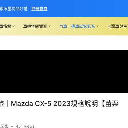
廠限量精品好禮。
註冊會員
車情報
車輛空間實測
汽車／機車試駕影音
台灣車與生
azda CX-5 2023規格說明【苗栗
旅玩家
•
451 views