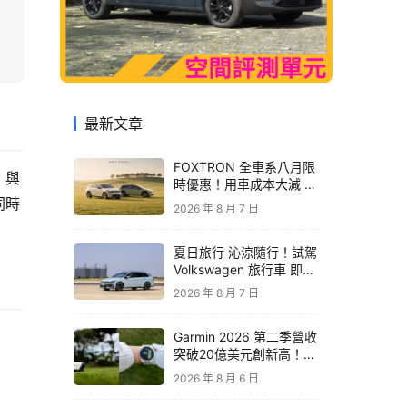
最新文章
FOXTRON 全車系八月限
」與
時優惠！用車成本大減 開
啟「零稅金＋零保養」純
同時
2026 年 8 月 7 日
電新生活
夏日旅行 沁涼隨行！試駕
Volkswagen 旅行車 即享
精品咖啡卡
2026 年 8 月 7 日
Garmin 2026 第二季營收
突破20億美元創新高！收
購 TrainingPeaks、
2026 年 8 月 6 日
TrainHeroic 擴展智慧訓
練生態圈