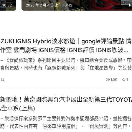
 10:32
2025 年 2 月 4 日 上午 10:42
N
– 客群分析 –
UZUKI IGNIS Hybrid淡水旅遊│google評論景點 
室 雲門劇場 IGNIS價格 IGNIS評價 IGNIS咖波
年齡層
空間 IGNIS後座 鋁線工藝教室
綱 – 《食尚旅玩家》系列節目主要以汽、機車結合美食或旅遊，
食與景點，同時也有「路線挑戰系列」與「在地星嚮導」等綜藝
18-24歲 8.9%
，搭配獨特的主持風格，以及年輕主持群的加入，提升低年齡層
25-34歲 25.5%
6 日
1.5K
1
時創造多元的頻道風格。 – 主 持 群 – 綜藝車評 小民 經歷：★
35-44歲 28.3%
汽車網站總…
45-54歲 19.5%
新聖地！萬奇國際興奇汽車展出全新第三代TOYOT
55-64歲 12.4%
A全車系(上集)
65歲以上 5.4%
綱 – 樂活偵探家系列節目主要針對汽機車週邊部品介紹，並挖掘
※此為《食尚旅玩家》系列節目Youtube客群分析
務，代表性內容有「原來車評用這個」、「實境實測」等內容，