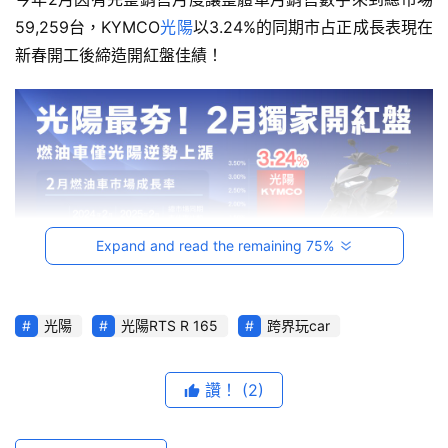
59,259台，KYMCO
光陽
以3.24%的同期市占正成長表現在
台
新春開工後締造開紅盤佳績！
灣
車
與
生
活
獎
跨
Expand and read the remaining 75%
界
玩
C
光陽
光陽RTS R 165
跨界玩car
KYMCO RTS R 165為光陽白牌速克達近年來最強代表作。
A
R
挹注KYMCO銷量一大關鍵，自然是從今年1月開始交車後，
綜
讚！
(2)
銷量即呈現井噴式成長的RTS R 165全面帶動，促成
藝
KYMCO為唯一燃油車市場占有率正成長，從1月份的14.2% 
節