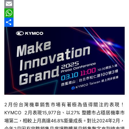
b
e
r
m
Y
報
o
e
a
a
E
車
o
a
i
h
m
W
輛
k
d
l
o
a
h
分
空
s
o
i
a
享
間
實
M
l
t
測
a
s
i
A
汽
l
p
車
／
p
機
車
2月份台灣機車銷售市場有著極為值得關注的表現！
試
駕
KYMCO  2月表現15,977台、以27% 整體市占穩居機車市
影
場第二，相較上月高達46.8%鉅量成長。對比2024年2月，
音
今年2月因有完整銷售月度讓整體單月銷售數字來到總市場