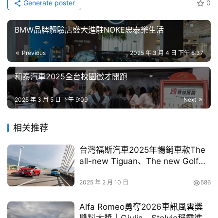
Generate poster
0
目
跳升至2月份的
26.9%
，撼動「白牌競技型速克達」板塊！
高達12.7% 的占有率成長，以白牌165動力規格挑戰市場，
BMW品牌體驗店盛大進駐NOKE忠泰樂生活
口
目標直指同級對手SL+158！
碑
Previous
2025 年 3 月 4 日 下午 8:37
中
古
和泰汽車2025全台校園徵才開跑
車
行
2025 年 3 月 5 日 下午 9:09
Next
百
相关推荐
大
中
台灣福斯汽車2025年暢銷車款The
古
all-new Tiguan、The new Golf與
車
The all-new Passat Variant致勝出
擊
2025 年 2 月 10 日
586
RTS R 165待產能提升與展示面充足後，交車初期已帶動光陽銷
買
售。
車
Alfa Romeo勇奪2026車訊風雲獎
幫