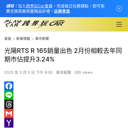
通知：
加入
跨界玩Car會員
，完成每日任務積點，即可免
費兌換原廠限量精品好禮。
註冊會員
首頁
新車情報
車市新聞
光陽RTS R 165銷量出色 2月份相較去年同
期市佔提升3.24%
2025 年 3 月 5 日 下午 9:00
車市新聞
395 views
首
F
頁
a
L
新
c
i
T
車
e
n
h
G
情