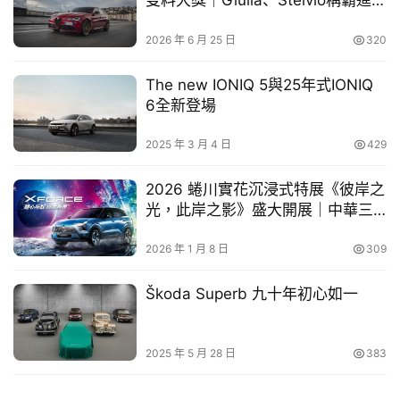
雙料大獎｜Giulia、Stelvio稱霸進口
KYMCO RTS R 165受到市場的肯定與歡迎，在2025年2月
幫
豪華中型級距
繳出了2,798輛的好成績，也讓其一舉衝上了單月車型銷售
忙
2026 年 6 月 25 日
320
前十傑中的第六名位置，近逼SYM JET SL+的3,346輛。
此外，若以台灣機車市場150c.c. 級距分析，在RTS R 165
The new IONIQ 5與25年式IONIQ
跨
的帶領下讓KYMCO於此級距今年與去年的2月同期比較市
6全新登場
界
玩
占增加13.3% 之多。
2025 年 3 月 4 日
429
C
A
KYMCO RTS R 165能在短時間內擁有如此高的人氣與消費
2026 蜷川實花沉浸式特展《彼岸之
R
者青睞，完美展現KYMCO所賦予的「Racing Technology
光，此岸之影》盛大開展｜中華三
Sport」之意，以源自賽車技術的動力核心，透過165c.c.水
菱 XFORCE 參與展出
冷ISG引擎可發揮出高達16.8匹的綜效馬力，達到同級最佳
2026 年 1 月 8 日
309
的馬力重量比以外，並擁有涵蓋動力心臟、車體架構、控制
Škoda Superb 九十年初心如一
單元、冷卻與散熱系統等領域的23項造車專利，加上同級
最大45.6度車身傾角，透過引擎動力進化、賽道級操控、
NVH特性優化等三大優勢展現最佳實力。
2025 年 5 月 28 日
383