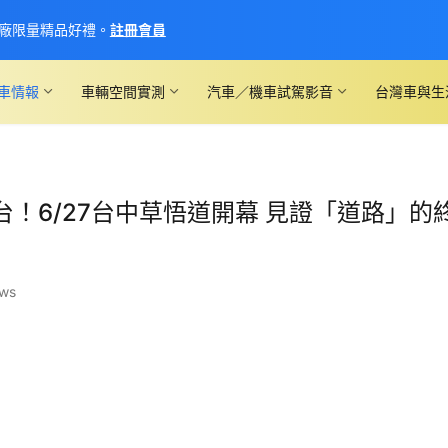
廠限量精品好禮。
註冊會員
車情報
車輛空間實測
汽車／機車試駕影音
台灣車與生
！6/27台中草悟道開幕 見證「道路」的
ews