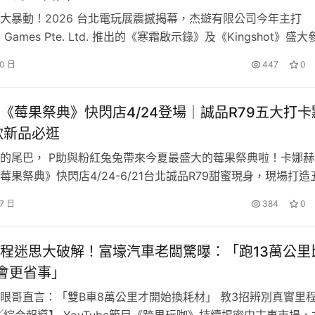
邊，首推調查兵團團徽「三用包」不論是後背、斜背或是手拿都好
暴動！2026 台北電玩展震撼揭幕，杰遊有限公司今年主打
rt」，穿起來致敬你最愛的角色，陪你度過這個夏天吧！
ry Games Pte. Ltd. 推出的《寒霜啟示錄》及《Kingshot》盛大
荒祭出「韓援女神全明星」超奢華陣容！金娜妍、鄭熙靜、金海
30 日
447
0
「絨毛玩偶吊飾」掛起來！
、劉世彬與千昭允等 6 位最強女神接力登台，首日由「初戀系
熱力開場，引發數千玩家瘋狂推擠爭睹，…
邊帶回家陪你！「三用包」調查兵團標誌的綠色和自由之翼團徽
《莓果祭典》快閃店4/24登場｜誠品R79五大打卡
百，一定讓你想獻出心臟！像立體機動裝置氣瓶的「圓筒包」超
款新品必逛
、或是放外套都適合！包包內雜亂的小物就讓「束口袋」幫你收
的尾巴， P助與粉紅兔兔帶來今夏最盛大的莓果祭典啦！卡娜赫
漢吉，幫你把小東西分門別類，肯定能讓愛乾淨的兵長滿意！包
莓果祭典》快閃店4/24-6/21台北誠品R79甜蜜現身，現場打造
長兩款，讓超迷你角色陪你到處走吧！
一定要拍好拍滿！首先加入餐桌和P助與粉紅兔兔一起分享「莓
17 日
384
0
，再讓P助與粉紅兔兔帶你遊覽整個祭典，從「莓果聖代吃吃吃
莓果可麗餅」再到驚喜「就是愛草莓」，滿滿莓果給你各種驚喜
程迷思大破解！富壕汽車老闆驚曝：「跑13萬公里
會更省事」
眼哥直言：「雙B車8萬公里才開始換耗材」 教3招辨別真實里
╱綜合報導】 YouTube節目《跨界玩咖》持續揭密中古車市場，