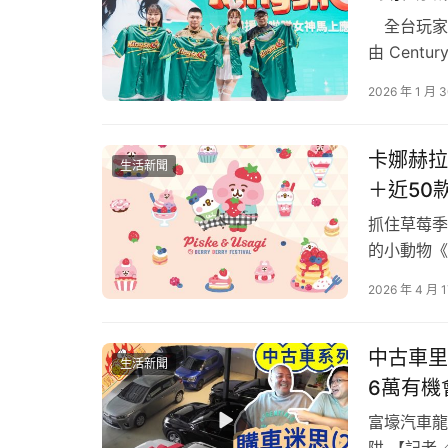
來把大獎扭回家吧！店內也推出近20款最新周
全台玩家大
還有艾連、阿爾敏、兵長及漢吉的六款「T shi
由 Centu
展，更破天
2026 年 1 月 
進擊的錢包！    外出就要超實用「三用包」、
莉、全恩菲
神」金娜妍
看完最終季意猶未盡嗎，快把
《
進擊的巨人》周
卡娜赫拉
生活新聞
論是後背、斜背或是手拿都超好裝，實用度百分
＋近50
量，有雙刀圖案和刀形狀的拉鍊，不論運動裝水
抓住草莓季
綠色里維兵長、紅色艾連、藍色米卡莎和紫色的
的小動物《
可別忘了掛「絨毛玩偶吊飾」，有Q版艾連和兵
超甜打卡點
2026 年 4 月 
點大集合」
「酸酸甜甜
現…
中古車里
生活新聞
6萬有機
富壕汽車龍
阱 【記者