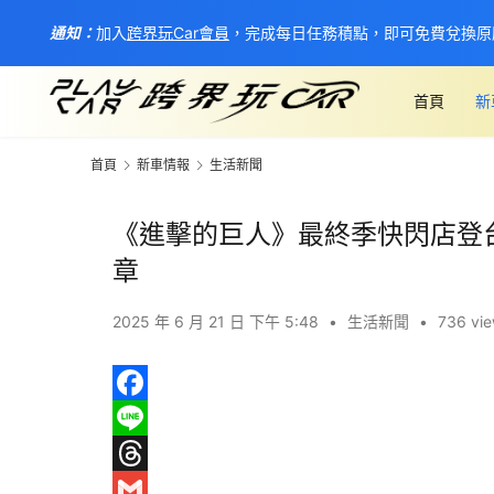
通知：
加入
跨界玩Car會員
，完成每日任務積點，即可免費兌換原
首頁
新
首頁
新車情報
生活新聞
《進擊的巨人》最終季快閃店登台
章
2025 年 6 月 21 日 下午 5:48
•
生活新聞
•
736 vi
F
a
L
c
i
T