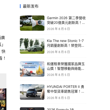
最新发布
Garmin 2026 第二季營收
突破20億美元創新高！收
購 TrainingPeaks、
2026 年 8 月 6 日
TrainHeroic 擴展智慧訓
練生態圈
悟廣
Kia The new Stonic 1-7
區」
月銷量創新高！榮登同級
進口車銷售亞軍｜79.9萬
，快
2026 年 8 月 6 日
元起再享原廠電子後視鏡
看！
升級
和運租車榮獲國家品牌玉
山獎！智慧移動與綠能創
新 打造低碳永續新價值
2026 年 8 月 5 日
HYUNDAI PORTER II 勇
奪中型貨車銷售冠軍！
STARIA 月付 6,999 元領
2026 年 8 月 5 日
銜三大商用車優惠
2026 Formula 1®