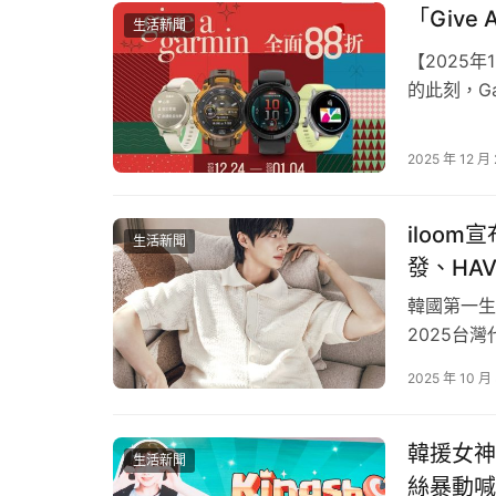
「Give
生活新聞
【2025
的此刻，G
重要的人挑
暖登場。近
2025 年 12 月
活型態和運
iloo
生活新聞
發、HA
韓國第一生
2025台
台，五種模
2025 年 10 月
色的可拆式
的明星商品
「這好像就是最後的結局了！」台中粉絲久等了！《進擊的
台灣市…
韓援女神
場登場，陪你一起回味最終感動！六大拍照打卡
生活新聞
絲暴動喊
六個巨人排排站聲勢浩大，你最喜歡哪一個角色