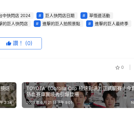
台中快閃店 2024
巨人快閃店日期
草悟道活動
擊的巨人快閃店
進擊的巨人拍照景點
進擊的巨人最終季
讚！
(0)
0
榮接送
TOYOTA《Corolla Cup 極速對決》正式開賽！今
熱血賽車實境秀引爆登場
午 2:34
2025 年 6 月 21 日 下午 9:01
N