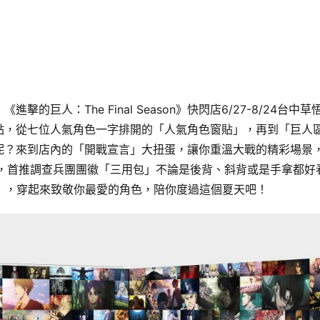
巨人：The Final Season》快閃店6/27-8/24台中草
點，從七位人氣角色一字排開的「人氣角色窗貼」，再到「巨人
呢？來到店內的「開戰宣言」大扭蛋，讓你重溫大戰的精彩場景
邊，首推調查兵團團徽「三用包」不論是後背、斜背或是手拿都好
rt」，穿起來致敬你最愛的角色，陪你度過這個夏天吧！