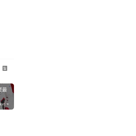
夏最
ext