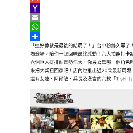
e
n
h
G
b
e
r
m
Y
o
e
a
a
E
o
a
i
h
m
W
「這好像就是最後的結局了！」台中粉絲久等了！《進擊的
k
d
l
o
a
h
分
場登場，陪你一起回味最終感動！六大拍照打卡
s
o
i
a
享
六個巨人排排站聲勢浩大，你最喜歡哪一個角色
M
l
t
來把大獎扭回家吧！店內也推出近20款最新周
a
s
還有艾連、阿爾敏、兵長及漢吉的六款「T shi
i
A
l
p
p