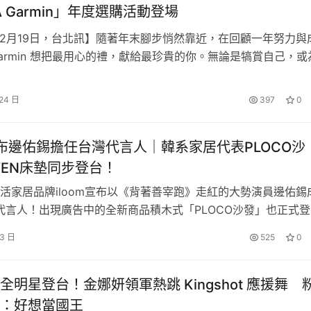
 A Garmin」年度選購活動登場
年12月19日，台北訊】隨著年末腳步悄然靠近，在回顧一年努力與
armin 想把最用心的禮，獻給最珍貴的你。無論是犒賞自己，或
選一份真正貼近生活的心意，「Give A Garmin」年末選購活
期，Garmin發起健康派系大調查活動，邀請全台消費者依據自
 24 日
397
0
動習慣選擇貼近自己的派系及產品，統計結果顯示用…
m宣布邊佑錫擔任台灣代言人｜韓系家居代表PLOCO沙
VEN床墊同步登台！
活家居品牌iloom宣布以《背著善宰跑》走紅的大勢演員邊佑錫
灣代言人！出現廣告中的全新商品積木式「PLOCO沙發」也正式登
組塊狀沙發可自由組合，還有防潑水與亞麻混紡兩種材質、七種
 3 日
525
0
布套享受客製化樂趣！擁有七段式一體泡棉與抗敏、抗菌及高透
「HAVEN床墊」，更推出單人加大或雙人床尺寸的台灣規格，
巨人：The Final Season》快閃店6/27-8/24台中草
全明星登台！金娜妍領軍熱跳 Kingshot 應援舞 
點，從七位人氣角色一字排開的「人氣角色窗貼」，再到「巨人
：好想當國王
呢？來到店內的「開戰宣言」大扭蛋，讓你重溫大戰的精彩場景