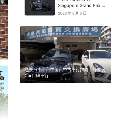
Singapore Grand Prix 新
加坡大獎賽｜Audi 極速之
2026 年 8 月 5 日
旅開放報名 直擊夜間街道
賽盛宴
｜跨界玩
通豪汽車｜台中優質中古車行推薦｜跨界玩
永立汽車
Car口碑車行
Car口碑