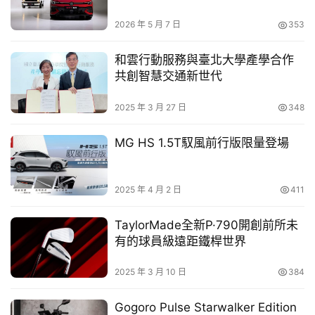
亮相
車
2026 年 5 月 7 日
353
幫
幫
和雲行動服務與臺北大學產學合作
忙
共創智慧交通新世代
跨
2025 年 3 月 27 日
348
界
玩
MG HS 1.5T馭風前行版限量登場
Porsche NOW 台南概念店座落於全球最大燒肉園區美譽的
C
「碳佐麻里新興園區」，而為慶祝開幕盛會，並呼應 
A
Porsche 追求經典與創新的核心價值，特別與
台灣經典保時
R
2025 年 4 月 2 日
411
捷俱樂部
聯手策劃「台南限定 PORSCHE 經典車展」，開
幕當日於戶外廣場盛大展示多達 10 台經典車款，包含
TaylorMade全新P·790開創前所未
有的球員級遠距鐵桿世界
968、964RSA、996 GT3、993 Carrera、997.2 C4S，
齊聚歷代傳奇風采，以此致敬 Porsche 雋永的設計與卓越
2025 年 3 月 10 日
384
的性能，展現品牌深厚的歷史底蘊。
Gogoro Pulse Starwalker Edition