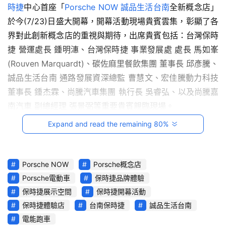
時捷
影
中心首座「
Porsche NOW
誠品生活台南
全新概念店」
音
於今(7/23)日盛大開幕，開幕活動現場貴賓雲集，彰顯了各
界對此創新概念店的重視與期待，出席貴賓包括：台灣保時
台
捷 營運處長 鍾明潓、台灣保時捷 事業發展處 處長 馬如峯 
灣
(Rouven Marquardt)、碳佐麻里餐飲集團 董事長 邱彥騰、
車
誠品生活台南 通路發展資深總監 曹慧文、宏佳騰動力科技 
與
董事長 鍾杰霖、尚騰汽車集團 執行長 吳睿弘、以及尚騰嘉
生
南汽車 副總經理 張景弼等重要貴賓親臨現場。
活
獎
Expand and read the remaining 80%
跨
界
Porsche NOW
Porsche概念店
玩
Porsche電動車
保時捷品牌體驗
C
保時捷展示空間
保時捷開幕活動
A
保時捷體驗店
台南保時捷
誠品生活台南
R
電能跑車
綜