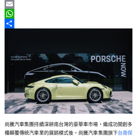
b
e
r
m
Y
車
情
o
e
a
a
E
報
o
a
i
h
m
W
k
d
l
o
a
h
分
車
s
o
i
a
享
輛
空
M
l
t
間
a
s
實
i
A
測
l
p
汽
p
車
／
機
車
尚騰汽車集團持續深耕南台灣的豪華車市場，繼成功開創多
試
種顛覆傳統汽車業的展銷模式後，尚騰汽車集團旗下
台南保
駕