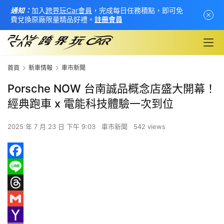
通知：
加入
跨界玩Car會員
，完成每日任務積點，即可免
費兌換原廠限量精品好禮。
註冊會員
首頁
新車情報
車市新聞
Porsche NOW 台南誠品概念店盛大開幕！
經典跑車 x 電能科技體驗一次到位
2025 年 7 月 23 日 下午 9:03
車市新聞
542 views
F
首
a
L
頁
c
i
T
e
n
h
G
新