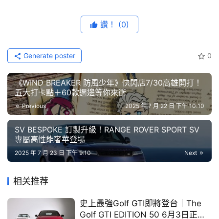
藝
節
讚！
(0)
目
「Porsche NOW 誠品生活台南全新概念店」預計自即日起
口
Generate poster
0
至2026/1/7的快閃期間，結合 Porsche 經典車、美學空
碑
中
間、創新電能，以前所未有的複合式體驗，再次為府城帶來
《WIND BREAKER 防風少年》快閃店7/30高雄開打！
古
五大打卡點＋60款週邊等你來衝
一場經典與創新交織的汽車美學饗宴。概念店的設計以傳承
車
Previous
2025 年 7 月 22 日 下午 10:10
經典為出發點，巧妙融合創新的電能科技，每兩個月輪番展
行
出多款難得一見的Porsche經典車款，包括極具收藏價值的 
SV BESPOKE 訂製升級！RANGE ROVER SPORT SV
G Model Speedster，象徵品牌從歷史底蘊邁向未來移動的
專屬高性能奢華登場
百
堅定步伐。
大
2025 年 7 月 23 日 下午 9:10
Next
中
古
相关推荐
車
史上最強Golf GTI即將登台｜The
Golf GTI EDITION 50 6月3日正式
買