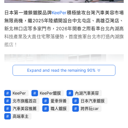
影
音
日本第一連鎖鍍膜品牌
KeePer
積極搶攻台灣汽車美容市場
無限商機，繼2025年陸續開設台中北屯店、高雄亞灣店、
台
新北林口店等多家門市，2026年開春之際看準台北內湖高
灣
車
科技產業及大直住宅聚落優勢，首度進軍台北市打造內湖旗
與
艦店！
生
活
獎
Expand and read the remaining 90%
跨
界
玩
KeePer
KeePer鍍膜
內湖汽車美容
C
北市旗艦首店
愛車保養
日本汽車鍍膜
A
汽車美容推薦
職人鍍膜
跨界玩car
R
高端車主
綜
藝