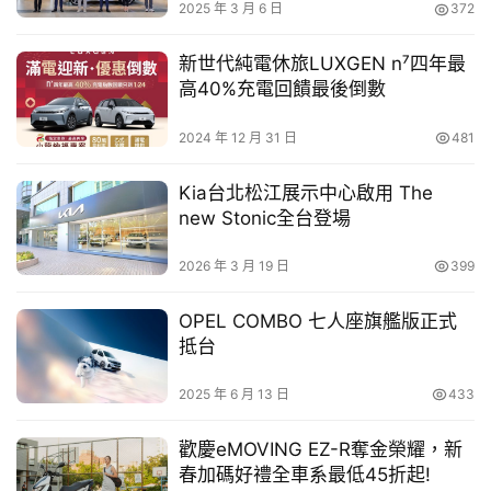
車
2025 年 3 月 6 日
372
幫
幫
新世代純電休旅LUXGEN n⁷四年最
忙
高40%充電回饋最後倒數
2024 年 12 月 31 日
481
跨
界
Kia台北松江展示中心啟用 The
玩
new Stonic全台登場
C
A
2026 年 3 月 19 日
399
R
開幕記者會上董事長彭仕邦除了對於這一年來籌畫展店的同
OPEL COMBO 七人座旗艦版正式
仁表達感謝之意，更宣布推出兩大全新產業創新「電子工單
抵台
系統」、「會員制度」，將科技導入店鋪施作流程，使顧客
消費體驗更加順暢，同時透過會員數據累積，精準掌握台灣
2025 年 6 月 13 日
433
各地區消費者趨勢，引領汽車美容邁向下一階段的產業再升
歡慶eMOVING EZ-R奪金榮耀，新
級！
春加碼好禮全車系最低45折起!