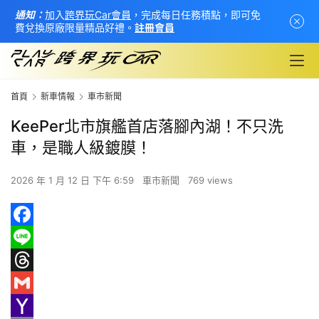
通知：
加入
跨界玩Car會員
，完成每日任務積點，即可免
費兌換原廠限量精品好禮。
註冊會員
首頁
新車情報
車市新聞
KeePer北市旗艦首店落腳內湖！不只洗
車，是職人級鍍膜！
2026 年 1 月 12 日 下午 6:59
車市新聞
769 views
F
首
a
L
頁
c
i
T
新
e
n
h
G