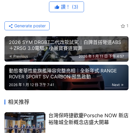
節
讚！
(3)
目
Generate poster
1
口
碑
2026 SYM DRGBT二代改款試駕｜白牌首搭彎道ABS
中
＋ZRSG 3.0電驅，小麗寶賽道實測
古
Previous
2026 年 1 月 11 日 下午 4:57
車
行
動態奢華性能旗艦陣容完整亮相｜全新年式 RANGE
ROVER SPORT SV CARBON 預售啟動
全新旗艦門市不僅象徵著捷博 (7831)展店的階段性成果、
百
2026 年 1 月 12 日 下午 7:41
Next
完成六都版圖佈局，更是標誌品牌於日本創立滿40周年，
大
海外市場營運的重要時刻，日本總部KeePer技研社長賀來
中
相关推荐
古
聡介更是特地來台見證，對於台灣市場與內湖旗艦店的表現
車
皆抱持著深刻期待。
台灣保時捷歡慶Porsche NOW 新店
裕隆城全新概念店盛大開幕
買