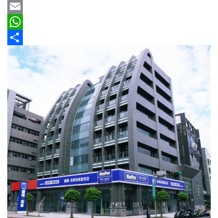
車
b
e
r
m
Y
情
o
e
a
a
E
報
o
a
i
h
m
W
車
k
d
l
o
a
h
分
輛
s
o
i
a
享
空
M
l
t
間
實
a
s
測
i
A
l
p
汽
p
車
／
機
車
試
駕