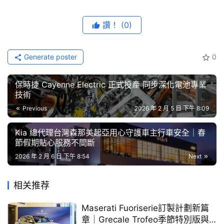
藝
節
讚！
(0)
目
口
Generate poster
0
碑
中
保時捷 Cayenne Electric 正式投產 同步深化電池專業
古
技術
車
Previous
2026 年 2 月 5 日 下午 8:09
行
Kia 總代理台灣森那美起亞用心守護車主行車安全｜春
節假期貼心服務不間斷
百
大
2026 年 2 月 6 日 下午 8:54
Next
中
古
相关推荐
車
Maserati Fuoriserie訂製計劃新篇
章｜Grecale Trofeo季節特別版與
買