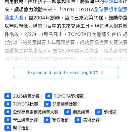
利用假期，陪伴孩子一起拿起畫筆，將腦海中的
夢想車
畫出
影
來，讓想像力啟動未來。「2026 TOYOTA
全球夢想車創意
音
繪畫大賽
」自2004年創辦，至今已來到第19屆，鼓勵學童
以無限想像力描繪心目中的未來交通工具。現正進入倒數徵
台
件階段，2/23(一)報名截止，TOYOTA再次邀請全台15 歲
灣
車
(含)以下的兒童與青少年踴躍參賽，成功晉級世界大賽決賽
與
並獲獎之得獎者個人可獲得5,000美元獎學金、得獎者學校
生
則可獲得10,000美元的高額獎學金，入圍世界大賽之未得
活
獎者個人亦可獲得3,000美元獎學金，鼓勵小藝術家們盡情
獎
Expand and read the remaining 60%
揮灑自己的想像力，敬請把握時間踴躍參加！
跨
　　在去年的熱烈迴響下，全台共超過2.5萬件作品參賽，
界
2026繪畫比賽
TOYOTA夢想車
更首次由兩位台灣學童在世界大賽中雙雙獲得「最佳入圍
玩
TOYOTA比賽
兒童繪畫比賽
獎」，各獲得3,000美元獎學金，為台灣創下難得佳績。
C
全球夢想車創意繪畫大賽
創意繪畫
夢想車
TOYOTA期望透過此賽事，不斷激發孩子的無限想像力，創
A
學生繪畫比賽
寒假活動
美術比賽
R
造更美好的未來移動生活。
親子活動
綜