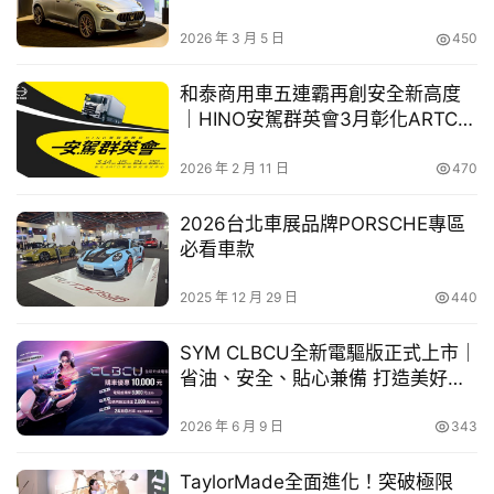
2025全球大賽7歲(含)以下組最佳入圍獎：顏德安同學作品
Grecale Modena個性訂製版登台
車
《宇宙火箭車》
2026 年 3 月 5 日
450
幫
幫
和泰商用車五連霸再創安全新高度
忙
｜HINO安駕群英會3月彰化ARTC盛
大登場
2025全球大賽12歲(含)～15歲(含)最佳入圍獎：王元宗同
跨
2026 年 2 月 11 日
470
學作品《地震救援車》
界
玩
2026台北車展品牌PORSCHE專區
　　今年，TOYOTA特別邀請人氣親子插畫家Mia林孜育共
C
必看車款
同響應，攜手支持兒童藝術創作與想像力扎根。同時，完成
A
R
報名即可獲得《
TOYOTA夢想車
 雄獅12色蠟筆》乙份（限
2025 年 12 月 29 日
440
前12,500 名；數量有限，送完為止）。特別的是，本次首
SYM CLBCU全新電驅版正式上市｜
度推出「車主限定報名禮」：凡為TOYOTA車主子女並完成
省油、安全、貼心兼備 打造美好騎
報名者，即可獲得升級報名禮《TOYOTA QQ迴力車》（限
乘新體驗
前300名，迴力車如贈完將改贈以雄獅12色蠟筆，報名禮均
2026 年 6 月 9 日
343
數量有限，送完為止）。此外，若全國賽金獎或銀獎獲獎者
為「團體報名」，除了獲獎者本人可獲得圖書禮券$1,000元
TaylorMade全面進化！突破極限