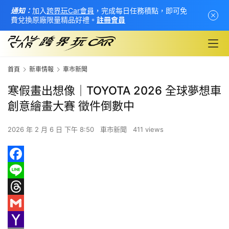
通知：
加入
跨界玩Car會員
，完成每日任務積點，即可免
費兌換原廠限量精品好禮。
註冊會員
首頁
新車情報
車市新聞
寒假畫出想像｜TOYOTA 2026 全球夢想車
創意繪畫大賽 徵件倒數中
2026 年 2 月 6 日 下午 8:50
車市新聞
411 views
F
首
a
L
頁
c
i
T
e
n
h
G
新