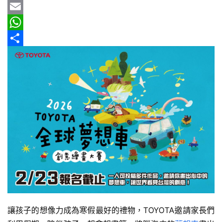
b
e
r
m
Y
車
情
o
e
a
a
E
報
o
a
i
h
m
W
k
d
l
o
a
h
分
車
s
o
i
a
享
輛
空
M
l
t
間
a
s
實
i
A
測
l
p
汽
p
車
／
機
車
試
讓孩子的想像力成為寒假最好的禮物，TOYOTA邀請家長們
駕