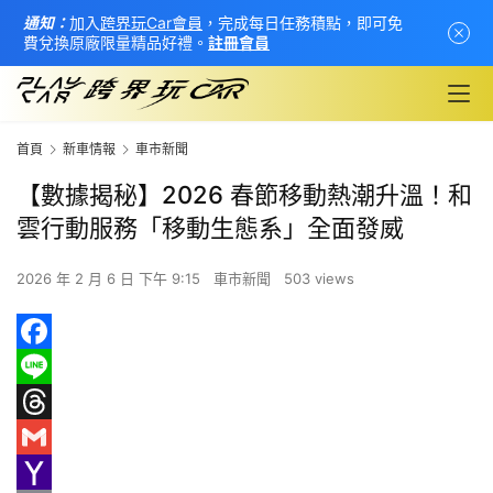
通知：
加入
跨界玩Car會員
，完成每日任務積點，即可免
費兌換原廠限量精品好禮。
註冊會員
首頁
新車情報
車市新聞
【數據揭秘】2026 春節移動熱潮升溫！和
雲行動服務「移動生態系」全面發威
2026 年 2 月 6 日 下午 9:15
車市新聞
503 views
F
首
a
L
頁
c
i
T
新
e
n
h
G