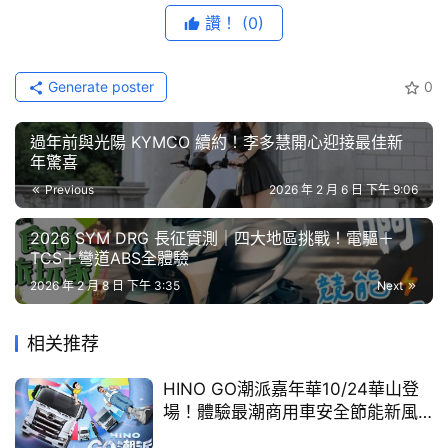
成年人中就有超過1位是iRent會員，累積超過 2,000 萬次
節
讚！
(0)
的租借服務。
目
Generate poster
0
數據顯示，iRent會員累計行駛里程近「十億公里」，相當
口
於繞行地球赤道近2.5萬圈，也等於繞行台灣海岸線達17萬
碑
過年前與光陽 KYMCO 續約！李多慧開心迎接最佳新
圈。這龐大的移動足跡，反映了共享經濟已從「替代方案」
中
年驚喜
古
轉變為台灣人的「生活常態」。在今年春節期間，iRent憑
Previous
2026 年 2 月 6 日 下午 9:06
車
藉這股強大動能，早鳥預約數較去年同期顯著增長，成為民
行
眾返鄉與旅遊的首選工具。
2026 SYM DRG 長征實測｜四大地區挑戰！電驅＋
TCS＋彎道ABS全體驗
百
「中台灣」租車預約暴增5成、「
機場接送
」年增4成：移
2026 年 2 月 8 日 下午 3:35
Next
大
動需求多元化
中
相关推荐
古
和雲行動服務觀察今年春節早鳥預約，在國內租車方面，雙
車
北地區仍為需求核心，但中南部成長動能驚人。數據指出，
HINO GO潮派嘉年華10/24華山登
場！體驗最潮商用車安全節能新風
中彰投及桃竹苗地區的春節早鳥預約數，較去年同期提升約
買
貌
5成。