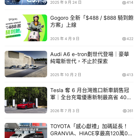
車
2025 年 9 月 24 日
414
幫
這可能代表有越來越多用戶選擇搭乘高鐵、台鐵等大眾運輸
幫
Gogoro 全新「$488 / $888 騎到飽
工具，抵達中南部後，以共享車或門市租車，銜接「最後一
忙
方案」上線
哩路」返家或進行深度旅遊，這種「長途大眾運輸、短途自
駕」的組合，反映出民眾出行策略的改變。無論何種用車情
2025 年 4 月 9 日
422
跨
境，「iRent 共享車平台」、「和運租車」門市皆具備多元
界
Audi A6 e-tron劃世代登場｜豪華
玩
車型、多元租還方案的優勢，能符合民眾在春節期間各種舒
純電新世代，不止於探索
C
適移動的需求。
A
2025 年 10 月 2 日
413
R
另外，今年春節期間「機場接送」服務預約需求亦有驚人成
長。「和運租車」專車接送在春節期間預約數，較去年同期
Tesla 奪 6 月台灣進口新車銷售冠
大幅增長4成。其中，桃園國際機場的接送需求，仍占整體
軍｜全台充電優惠新制最高省 40%
充電費
預約的9成，預約車型則以適合家庭與團體出遊的廂型車為
2026 年 7 月 3 日
261
主。這顯示在長達 9 天的連假中，國人出國旅遊熱度不
減，對高品質、大空間的專業接送服務依賴度持續提升。
TOYOTA「感心獻禮」加碼延長！
GRANVIA、HIACE享最高120萬0利