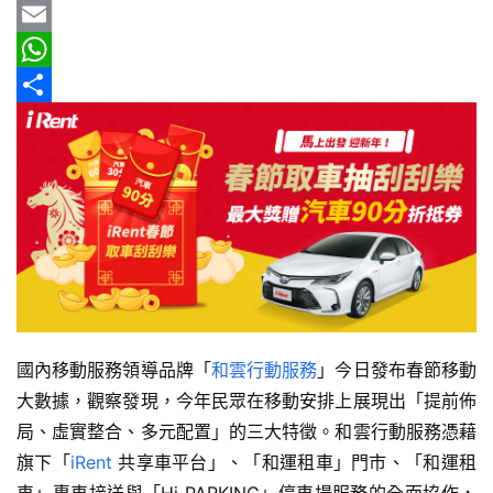
車
b
e
r
m
Y
情
o
e
a
a
E
報
o
a
i
h
m
W
車
k
d
l
o
a
h
分
輛
s
o
i
a
享
空
M
l
t
間
實
a
s
測
i
A
l
p
汽
p
車
／
國內移動服務領導品牌「
和雲行動服務
」今日發布春節移動
機
大數據，觀察發現，今年民眾在移動安排上展現出「提前佈
車
局、虛實整合、多元配置」的三大特徵。和雲行動服務憑藉
試
旗下「
iRent
 共享車平台」、「和運租車」門市、「和運租
駕