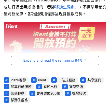
車」專車接送與「Hi PARKING」停車場服務的全面協作，
影
音
成功打造出無縫銜接的「春節
移動生態系
」，不僅早鳥預約
量刷新紀錄，各項服務指標亦呈現雙位數成長。
台
灣
車
與
生
活
獎
Expand and read the remaining 84%
跨
界
玩
2026春節
iRent
一站式服務
共享運具
iRent 
寫下里程碑：突破200萬會員，規模引領「十億公
C
和雲行動服務
春節出行
智慧交通
里」移動奇蹟
A
智慧移動
會員突破200萬
機場接送
R
移動生態系
和雲行動服務旗下「iRent 共享車平台」在2025年正式寫
綜
下品牌新篇章：會員數正式突破200萬人大關，每10位台灣
藝