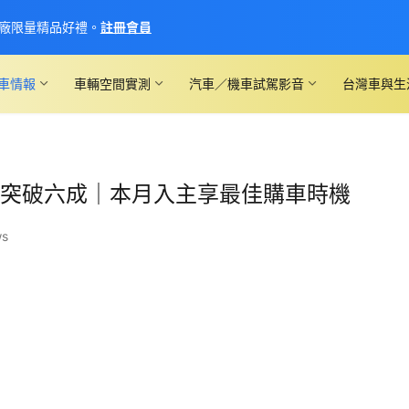
廠限量精品好禮。
註冊會員
車情報
車輛空間實測
汽車／機車試駕影音
台灣車與生
噸半市佔突破六成｜本月入主享最佳購車時機
ws