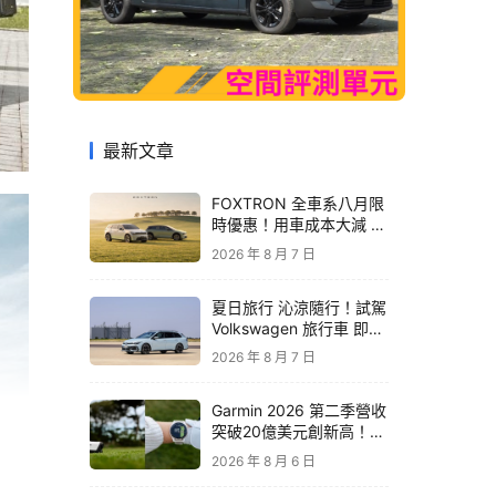
最新文章
FOXTRON 全車系八月限
時優惠！用車成本大減 開
啟「零稅金＋零保養」純
2026 年 8 月 7 日
電新生活
夏日旅行 沁涼隨行！試駕
Volkswagen 旅行車 即享
精品咖啡卡
2026 年 8 月 7 日
Garmin 2026 第二季營收
突破20億美元創新高！收
購 TrainingPeaks、
2026 年 8 月 6 日
TrainHeroic 擴展智慧訓
練生態圈