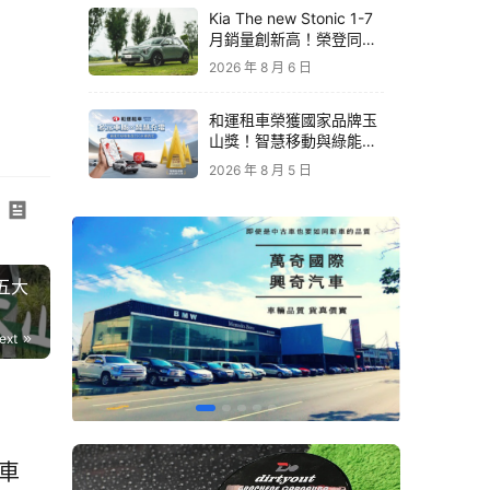
Kia The new Stonic 1-7
月銷量創新高！榮登同級
進口車銷售亞軍｜79.9萬
2026 年 8 月 6 日
元起再享原廠電子後視鏡
升級
和運租車榮獲國家品牌玉
山獎！智慧移動與綠能創
新 打造低碳永續新價值
2026 年 8 月 5 日
原廠
力的
台灣
跑五大
購
ext
業營
要夥
慧車
照不