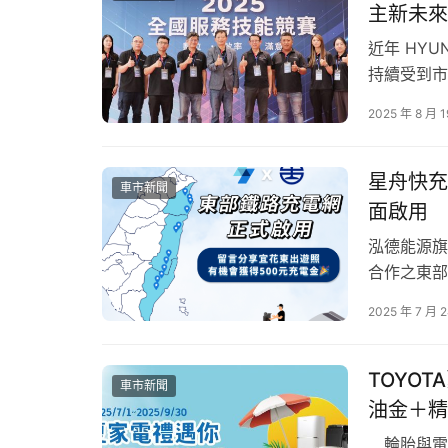
主新未來
同產業型態提供原廠打造配件與售後保障，協助
近年 HY
銷售穩居第一 高承載、省油安全回應頭家實際需
持續受到市
國現代汽車（
        PORTER II以紮實商品力成為三
2025 年 8 月 1
數）評比中
長貨台與同級最高載重1,575公斤，搭配一體成
信賴的用車
工程器材、生鮮運輸與中小企業日常營運等多元
星舟快充
車市新聞
面啟用
        在商用車主重視的營運成本方面，POR
雙廂手排車型平均油耗達11.0km/L，展現同級最
泓德能源旗
合作之東部
鋼防爆油箱，以及ESC電子車身穩定系統、ABS
外，星舟快
多項主動安全配備，讓車主在日常載運與長時間
2025 年 7 月 
作，預計2
原廠打造常溫廂與升降尾門 一條龍服務更透明安
標，打造電
TOYO
車市新聞
        因應不同產業的多元載運需求，POR
油金＋精
件，協助車主依照實際營運型態，打造更符合使
輪胎與電