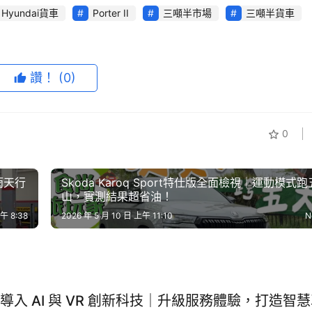
Hyundai貨車
Porter II
三噸半市場
三噸半貨車
讚！
(0)
AI PORTER II仍憑藉高承載、省油柴油動力、完整安全配備與
0
中型貨車市場較去年同期下滑；在同級主要品牌普遍面臨銷售壓
逆勢成長的車款，市佔率突破六成，持續穩居三噸半級銷售第一，展現
定。
雨天行
Skoda Karoq Sport特仕版全面檢視│運動模式
山，實測結果超省油！
ORTER II預計7月將進行建議售價調整。HYUNDAI汽車提醒，有
午 8:38
2026 年 5 月 10 日 上午 11:10
N
價格調整前的入主時機，提前以現階段購車條件進行規劃，讓事
車主而言，車輛不只是交通工具，更是每日營運、載貨配送與生意周轉的重
導入 AI 與 VR 創新科技｜升級服務體驗，打造智
於真正回應頭家最在意的需求：載得多、跑得省、用得安心，並能依