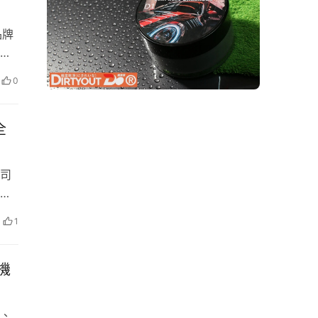
品牌
韓
度指
尺超
0
得
、
全
其中
、塑
公司
統等
合
1
站目
布…
機
配
、升
、