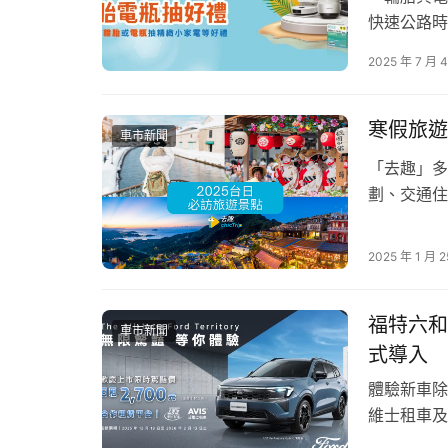
降尾門最快8個工作天即可完成，縮短車輛整備
快速公路時
新臺幣3,
        相較於自行尋找外部打造廠進行改裝，
2025 年 7 月 
足也關係著
其中，尾門升降機構享有2年或5萬公里保固；尾
無法發動，
車、改裝到後續使用，都能享有更安心的原廠保障。
推…
寒假旅遊
貨品需短暫離車配送的使用情境更加便利；方向
車市新聞
兼顧營運效率與日常使用便利性。
「去趣」多
劃、交通住
本月優惠 是最佳入主時機
過130萬
露國人最愛
2025 年 1 月 2
        對商用車車主而言，購車成本、油耗
熱門旅遊趨
PORTER II不僅具備同級最高載重1,575公斤
務，從購車、配件打造、交車到後續配件保養，
福特六和跨足
車市新聞
保障。
式導入
體驗新車除
        因應最新法規要求與相關產品規格調整，P
維士租車及
需求的頭家，可把握價格調整前的入主時機，提
車款The Al