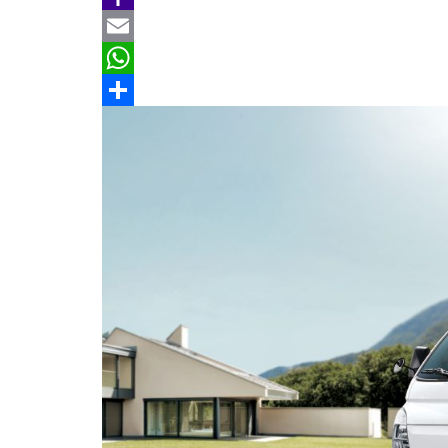
b
e
r
m
Y
o
e
a
a
E
o
a
i
h
m
W
k
d
l
o
a
h
分
s
o
i
a
享
M
l
t
a
s
i
A
l
p
p