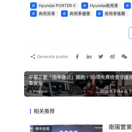
Hyundai PORTER II
Hyundai商用車
商用貨車
商用車優惠
商用車推薦
面對2026年整體中型貨車市場買氣保守，HYUND
Generate poster
打造配件服務，展現穩健銷售表現。今年1至4月
環境下，PORTER II成為今年1至4月唯一
頭家對PORTER II實用價值與營運效率的高度肯
中華三菱「雨季健診」開跑｜33項免費檢查守護
車安全
        因應最新法規要求與市場成本結構變化，P
Previous
2026 年 5 月 8 日 下
車、汰換或擴充營業車隊需求的消費者，可把握
運成本更容易掌握。
相关推荐
        HYUNDAI汽車表示，對商用車
南陽實業
伴。PORTER II長年受到市場支持，關鍵在
車市新聞