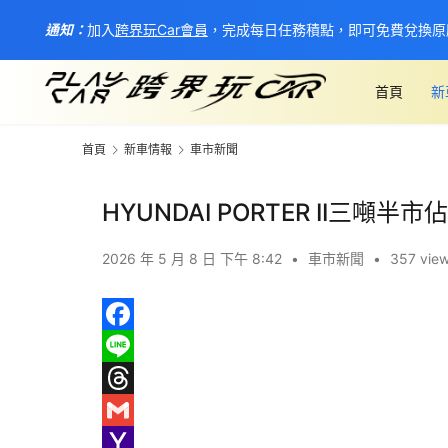
通知：
加入
跨界玩Car會員
，完成每日任務積點，即可免費兌換原
首頁
新
首頁
新車情報
車市新聞
HYUNDAI PORTER II三
2026 年 5 月 8 日 下午 8:42
•
車市新聞
•
357 vie
F
a
L
c
i
T
e
n
h
G