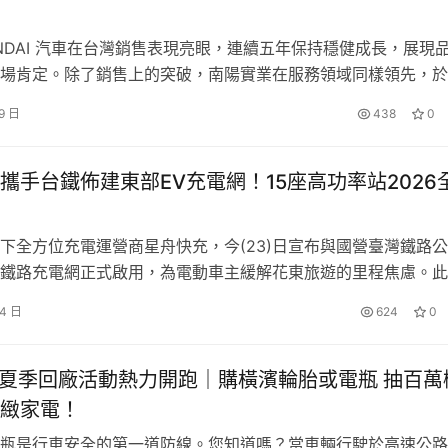
車主提升營運效率、降低後續使用負擔。
UNDAI 汽車在台灣銷售表現亮眼，連續五年保持穩健成長，展現
求
場肯定。除了銷售上的突破，南陽實業在服務領域同樣領先，於
Hyundai Motor Company, HMC）亞太區 CSI（顧客滿意
噸半級距中深受專業用戶信賴的商用車款。標準單廂鐵床手排車型具備10.3
9 日
438
0
更已連續三年榮獲第一，證明南陽持續以顧客為中心，打造最值
形、口型斷面大樑、5.5mm厚度與5噸級大樑鋼材，滿足物流配送
體驗。今年更進一步導入與 Google 技術…
載運需求。
攜手台鐵佈建東部EV充電網！15座高功率站2026
TER II搭載2.5L共軌噴射渦輪柴油引擎，兼具充足扭力與節能表現；
佳柴油省油實力。同時，PORTER II亦標配駕駛座SRS輔助氣囊
下全方位充電運營商星舟快充，今(23)日宣布與國營臺灣鐵路
鐵路充電網正式啟用，為電動車主緩解花東旅遊的里程焦慮。此
防鎖定煞車系統、TCS循跡防滑控制系統、HAC斜坡起步輔助系
充自2021年成立後已與城市車旅、全家、全聯等多個連鎖品牌
駕駛中更安心。
24 日
624
0
026年將啟用15座高功率專用站點，穩健邁向2027年全台1,000
心
車充電生活圈。 星舟快充打造電車充電生活圈 今日攜手台鐵宣
TA夏季回廠活動熱力開跑｜購橫濱輪胎或電瓶 抽百萬
TER II提供原廠打造配件一條龍服務，包含常溫廂與升降尾門等客製化
緻家電！
用需求的工作車。標準款式交期更具效率，其中常溫廂最快兩週
瓶是行車安全的第一道防線。您知道嗎？當車輛行駛於高速公路