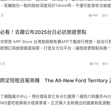
等待時間，協助車主更快投入日常營運。
，若輪胎任一點的胎紋深度低於1.6mm時，不僅可能會依法被
000至6,000元的罰鍰，更會影響行車安全。同樣地，電瓶電力是
PORTER II原廠打造配件具備價格透明、品質穩定與保固更完整等優
4 日
493
0
車輛能否正常運作。建議車主定期回廠檢查，避免因電力不足導
門門板與常溫廂廂體結構則享有3年或10萬公里保固，讓車主從
讓出門行程受到影響。 今年夏天，TOYOTA總代理和泰汽
此外，PORTER II亦標配免熄火遙控上鎖功能，對於冷凍、
必看！去趣公布2025台日必訪旅遊景點
盤高低可調與中央置杯架等貼心配備，也讓長時間工作駕駛更輕
次榮登 APP Store 台灣旅遊類免費APP下載排行榜首，結合行
宿預訂與旅遊靈感探索，打造全方位平台，讓旅遊更輕鬆有趣！
會員的行為數據，累積超過百萬筆真實旅遊行程並進行分析，去趣
的台灣及日本旅遊景點、美食與住宿的 TOP 30 星榜單，成為
5 日
719
0
表現、維修保固與車輛耐用度，都是影響長期營運效益的重要因素。
勢的可靠依據。不論是台灣的秘境山水，還是日本的經典打卡…
、同級最佳平均油耗11.0km/L，更提供原廠常溫廂與升降尾門一條龍
皆能透過原廠服務體系提供完整支援，讓車主享有更透明、更安
短租自駕商機 The All-New Ford Territory 
了親臨展示中心，現在還有其它多元化選擇！福特六和攜手AVI
ORTER II預計7月將進行建議售價調漲。HYUNDAI汽車建議有營
IWS愛旺租車兩大租賃業者，正式導入全新推出的國產新能源動
前以現階段購車條件進行規劃，不僅有助於掌握購車成本，更能
l-New Ford Territory 1.5T Per4mance Hybrid驚豔版，提供