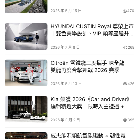
榮送機新體驗
車
2026 年 5 月 15 日
470
幫
幫
HYUNDAI CUSTIN Royal 尊榮上市
忙
｜雙色美學設計、VIP 頭等座艙升級
打造高質感 MPV 新選擇
跨
2026 年 7 月 8 日
268
界
玩
Citroën 雪鐵龍三度攜手 味全龍｜
C
雙龍再度合擊迎戰 2026 賽季
A
R
2026 年 5 月 13 日
426
Kia 榮獲 2026《Car and Driver》
編輯精選大獎｜限時入主禮遇 + 六
年延長保固
2026 年 3 月 2 日
395
威杰能源領航氫能驅動 × 韌性電