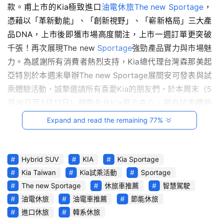
款。甫上市的Kia極致進口
影
油電休旅
The new Sportage
，
音
憑藉以「革新動能」、「創新視野」、「嶄新格局」三大產
品DNA，上市後即獲市場高度關注，上市一週訂單更突破
台
千張！再次展現The new 
Sportage
強勁產品實力與市場魅
灣
力。為感謝所有消費者熱烈支持，Kia總代理台灣森那美起
車
亞特別於本週末舉辦The new Sportage展間安可發表與試
與
乘體驗活動，誠摯邀請所有喜愛Kia的朋友們，於本周末（5
生
月16日至5月17日）親臨全台Kia展示中心，親自試乘體驗
活
獎
Kia全新油電科技所帶來的駕馭感受。
Expand and read the remaining 77%
跨
界
Hybrid SUV
KIA
Kia Sportage
玩
Kia Taiwan
Kia試乘活動
Sportage
C
The new Sportage
休旅車推薦
智慧駕駛
A
油電休旅
油電車推薦
節能休旅
R
進口休旅
韓系休旅
綜