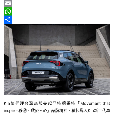
b
e
r
m
Y
車
情
o
e
a
a
E
報
o
a
i
h
m
W
k
d
l
o
a
h
分
車
s
o
i
a
享
輛
空
M
l
t
間
a
s
實
i
A
測
l
p
汽
p
車
／
機
車
Kia總代理台灣森那美起亞持續秉持「Movement that 
試
inspires移動．啟發人心」品牌精神，積極導入Kia新世代車
駕