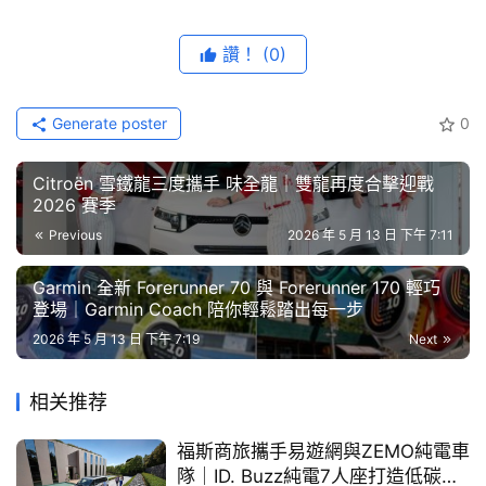
藝
節
讚！
(0)
目
口
Generate poster
0
致力於新能源車款的Kia於日前舉辦的2026投資者日
碑
中
（2026 Kia CEO Investor Day），宣告將於2030年前推
Citroën 雪鐵龍三度攜手 味全龍｜雙龍再度合擊迎戰
古
2026 賽季
出13款油電混合動力車型，滿足不同市場與消費者需求。
車
Previous
2026 年 5 月 13 日 下午 7:11
Kia總代理台灣森那美起亞跟隨全球新能源策略，本月加碼
行
推出新能源車款專屬禮遇方案，入主新能源車款即可享最高
Garmin 全新 Forerunner 70 與 Forerunner 170 輕巧
10萬元貨物稅減免優惠、六年六大系統延長保固。此外，
登場｜Garmin Coach 陪你輕鬆踏出每一步
百
HEV車型高壓電池享8年不限里程原廠保固；The new 
大
2026 年 5 月 13 日 下午 7:19
Next
Stonic 48V電池則享五年不限里程原廠保固，各車型另有
中
專屬禮遇方案(註1)。5月底前入主The new Sportage享專
古
相关推荐
車
屬前瞻禮遇方案──電子後視鏡（市值$21,000），Kia總
福斯商旅攜手易遊網與ZEMO純電車
代理台灣森那美起亞邀請您一同加入Kia新能源移動生活。
隊｜ID. Buzz純電7人座打造低碳尊
買