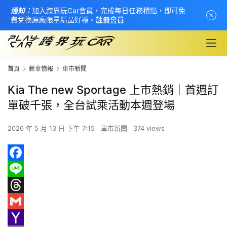
通知：
加入
跨界玩Car會員
，完成每日任務積點，即可免
費兌換原廠限量精品好禮。
註冊會員
首頁
新車情報
車市新聞
Kia The new Sportage 上市熱銷｜首週訂
單破千張，全台試乘活動本週登場
2026 年 5 月 13 日 下午 7:15
車市新聞
374 views
F
首
a
L
頁
c
i
T
e
n
h
G
新