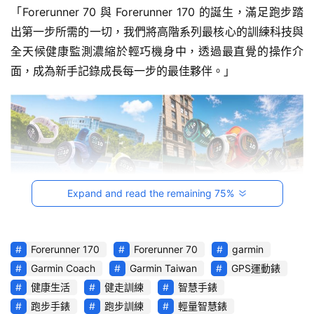
駕
「Forerunner 70 與 Forerunner 170 的誕生，滿足跑步踏
影
出第一步所需的一切，我們將高階系列最核心的訓練科技與
音
全天候健康監測濃縮於輕巧機身中，透過最直覺的操作介
面，成為新手記錄成長每一步的最佳夥伴。」
台
灣
車
與
生
活
獎
Expand and read the remaining 75%
跨
界
Forerunner 70 與 Forerunner 170搭載高亮度1.2吋
玩
Forerunner 170
Forerunner 70
garmin
AMOLED 彩色觸控螢幕，視覺細膩流暢，並推出音樂版。
C
Garmin Coach
Garmin Taiwan
GPS運動錶
此外，錶款大膽打破專業跑錶硬派框架，引領「運動多巴
A
健康生活
健走訓練
智慧手錶
胺」風潮，以輕巧的撞色設計將跑錶化身為風格性穿搭單
R
跑步手錶
跑步訓練
輕量智慧錶
品，定義出獨有的運動美學。在亮眼外型下，擁有長達13天