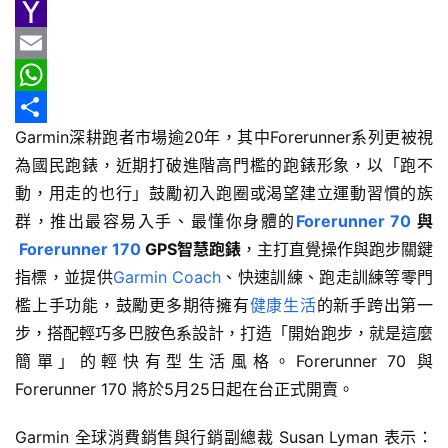
新
e
n
h
G
車
b
e
r
m
Y
情
o
e
a
a
E
報
o
a
i
h
m
W
車
Garmin深耕跑者市場逾20年，其中Forerunner系列更被視
k
d
l
o
a
h
分
輛
為國民跑錶，近期打破進階高門檻的跑錶形象，以「跑不
s
o
i
a
享
空
動，用走的也行」鼓勵初入跑圈或渴望建立運動習慣的族
M
l
t
間
群，推出最容易入手、最懂你身體的
Forerunner 70
與
實
a
s
Forerunner 170
 GPS
智慧跑錶
，主打直覺操作與跑步關鍵
測
i
A
指標，並提供
Garmin Coach
、快速訓練、跑走訓練等零門
l
p
檻上手功能，鼓勵更多期待擁有
健康生活
的新手跨出第一
汽
p
車
步，搭配輕巧多巴胺色系設計，打造「開始跑步，就是這麼
／
簡單」的輕快有型生活風格。Forerunner 70 與 
機
Forerunner 170 將於5月25日起在台正式開賣。
車
試
Garmin 全球消費銷售與行銷副總裁 Susan Lyman 表示：