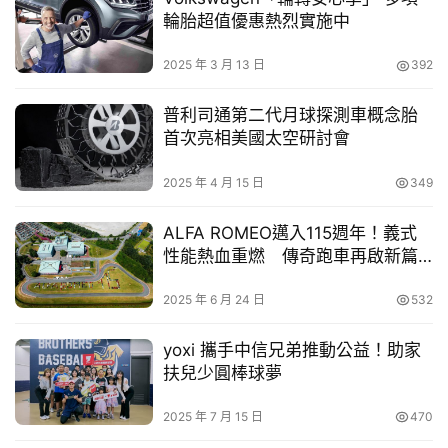
畫，超新手也能從內建的「跑+走」建議開始，輕鬆踏
買
輪胎超值優惠熱烈實施中
出第一步。
車
全天候健康監測：內建HRV心率變異度、睡眠教練等進
幫
2025 年 3 月 13 日
392
階健康追蹤功能，並提供早安晨報、晚安報告，整合運
幫
動表現，給予個人化的身體修復建議與生活指引。
忙
普利司通第二代月球探測車概念胎
Garmin Share：將儲存的位置（航點）、路線（活動
首次亮相美國太空研討會
軌跡）以及預設的訓練計畫即時分享給附近的相容裝
跨
置，無需透過手機或Wi-Fi。
界
2025 年 4 月 15 日
349
玩
感應支付（僅限Forerunner 170）: 支援 Garmin Pay
C
整合悠遊卡與信用卡感應支付，運動補給時伸手即刻付
ALFA ROMEO邁入115週年！義式
款。
A
性能熱血重燃 傳奇跑車再啟新篇
章
R
隨身音樂（僅限Forerunner 170 音樂版）：支援第三
2025 年 6 月 24 日
532
方音樂平台離線播放，徹底擺脫手機束縛，伴隨節奏沈
浸在自由的慢跑律動中。
yoxi 攜手中信兄弟推動公益！助家
扶兒少圓棒球夢
2025 年 7 月 15 日
470