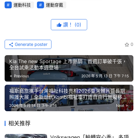
綜
運動科技
運動穿戴
藝
強勁續航力，無需天天為電量焦慮，讓你能專注每一天的進
節
步，在律動中釋放快樂因子，找尋專屬自己的生活節奏。
目
讚！
(0)
Forerunner 70 / 170 
全系列亮點：
口
Generate poster
0
輕巧亮麗外型：纖薄輕盈機身僅40克，搭載 AMOLED
碑
全彩觸控螢幕，結合繽紛多巴胺跳色設計，全系列共推
中
出10色。
Kia The new Sportage 上市熱銷｜首週訂單破千張，
古
全台試乘活動本週登場
每日訓練建議：依照當日身體狀態，提供簡單且具方向
車
性的課表，內容新增跑走訓練，並在每次跑後根據表現
Previous
2026 年 5 月 13 日 下午 7:15
行
與恢復狀況調整，讓進步更輕鬆。
福斯商旅攜手台灣福祉科技亮相2026臺灣輔具暨長期
快速訓練：透過「快速訓練」功能，運動不再是一項需
百
照護大展｜全新世代Kombi福祉車打造自由行無礙移動
要精密計畫的任務，可快速輸入想要的強度及時間，一
大
新體驗
2026 年 5 月 14 日 下午 7:16
Next
鍵開始練，為初新者帶來更純粹的運動體驗。
中
古
Garmin Coach：無論是備賽或提升體能，錶款提供跑
相关推荐
車
步、騎乘（僅限Forerunner 170）、肌力、體能教練，
根據個人健康指標與恢復狀態，動態調整自適應訓練計
Volkswagen「輪轉安心季」 多項