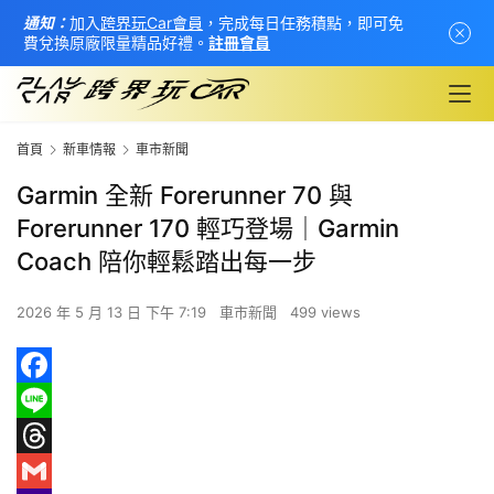
通知：
加入
跨界玩Car會員
，完成每日任務積點，即可免
費兌換原廠限量精品好禮。
註冊會員
首頁
新車情報
車市新聞
Garmin 全新 Forerunner 70 與
Forerunner 170 輕巧登場｜Garmin
Coach 陪你輕鬆踏出每一步
2026 年 5 月 13 日 下午 7:19
車市新聞
499 views
F
首
a
L
頁
c
i
T