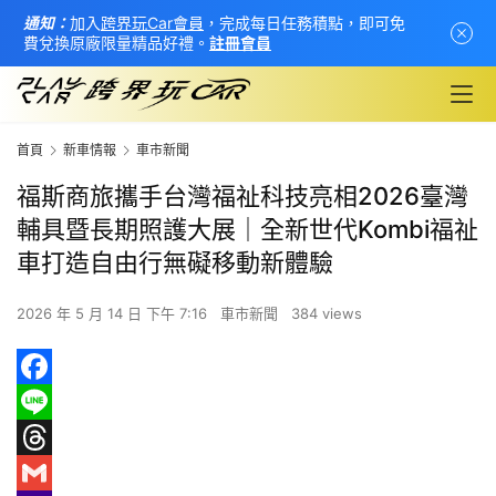
通知：
加入
跨界玩Car會員
，完成每日任務積點，即可免
費兌換原廠限量精品好禮。
註冊會員
首頁
新車情報
車市新聞
福斯商旅攜手台灣福祉科技亮相2026臺灣
輔具暨長期照護大展｜全新世代Kombi福祉
車打造自由行無礙移動新體驗
2026 年 5 月 14 日 下午 7:16
車市新聞
384 views
F
a
L
首
頁
c
i
T