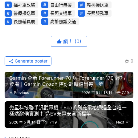
R
EasyLife 福祉車，盛大展出福斯商旅全新世代福祉車陣
福祉車改裝
自由行無礙
輪椅接送車
綜
容。台灣福祉特別於展覽期間推出限定專屬購車優惠，現場
醫療接送車
長照交通車
長照服務車
藝
下訂即享3萬元福祉車購車禮金，以實質回饋滿足每一份移
長照輔具展
高齡照護交通
節
動渴望，為台灣高齡化社會打造無礙出行的全新里程。
目
讚！
(0)
口
碑
Generate poster
0
中
古
車
Garmin 全新 Forerunner 70 與 Forerunner 170 輕巧
登場｜Garmin Coach 陪你輕鬆踏出每一步
行
Previous
2026 年 5 月 13 日 下午 7:19
百
微星科技聯手汎武電機｜Eco系列充電樁通過全台唯一
大
極端耐候實測 打造EV充電安全新標竿
中
2026 年 5 月 14 日 下午 7:19
Next
古
車
打造全方位無障礙生活圈
全新世代
Kombi
福祉車首度在台