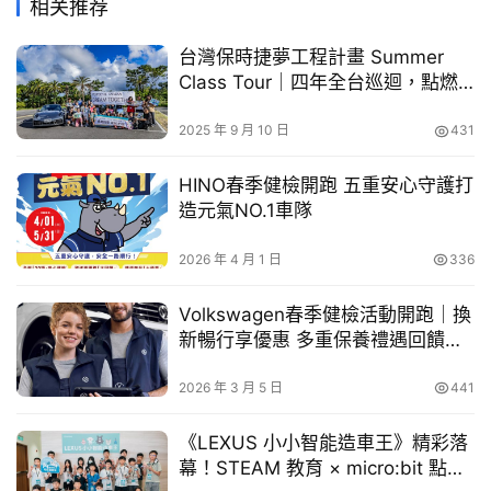
相关推荐
亮相
買
台灣保時捷夢工程計畫 Summer
車
延續 Kombi 車系逾 70 年的經典傳統，全新世代 Kombi 福
Class Tour｜四年全台巡迴，點燃
幫
無數年輕夢想
祉車在此次展覽中首度正式亮相。The All-new Kombi 福
幫
2025 年 9 月 10 日
431
祉車不僅承襲了德制商旅車的經典基因、卓越的承載空間及
忙
靈活機能性，更針對無障礙需求進行全面升級，結合先進輔
HINO春季健檢開跑 五重安心守護打
具科技大幅提升整體乘坐體驗和使用便利性，從各個面向為
跨
造元氣NO.1車隊
界
長輩們與行動不便的身障者提供更全面、更多元的優質移動
玩
選擇，打造全方位的無障礙移動生活圈。
2026 年 4 月 1 日
336
C
A
Volkswagen春季健檢活動開跑｜換
R
新暢行享優惠 多重保養禮遇回饋車
主
2026 年 3 月 5 日
441
《LEXUS 小小智能造車王》精彩落
幕！STEAM 教育 × micro:bit 點燃