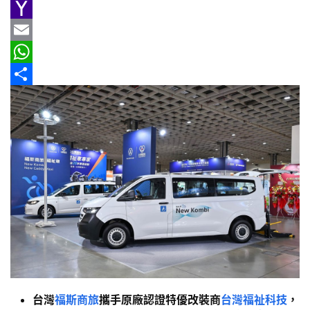
e
n
h
G
新
b
e
r
m
Y
車
o
e
a
a
E
情
報
o
a
i
h
m
W
k
d
l
o
a
h
分
車
s
o
i
a
享
輛
M
l
t
空
間
a
s
實
i
A
測
l
p
p
汽
車
／
機
車
台灣
福斯商旅
攜手原廠認證特優改裝商
台灣福祉科技
，