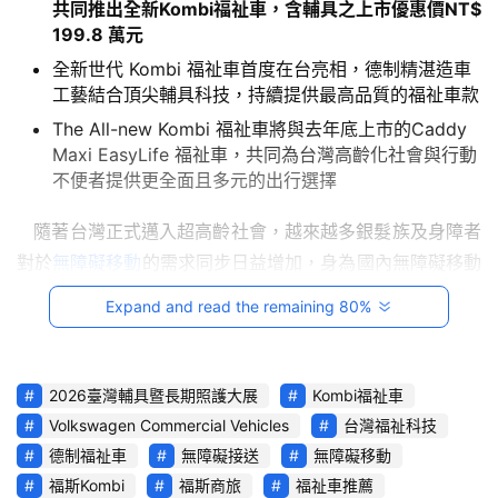
共同推出全新
Kombi
福祉車，含輔具之上市優惠價
NT$
試
199.8
萬元
駕
影
全新世代 Kombi 福祉車首度在台亮相，德制精湛造車
音
工藝結合頂尖輔具科技，持續提供最高品質的福祉車款
The All-new Kombi 福祉車將與去年底上市的Caddy
台
Maxi EasyLife 福祉車，共同為台灣高齡化社會與行動
灣
不便者提供更全面且多元的出行選擇
車
與
   隨著台灣正式邁入超高齡社會，越來越多銀髮族及身障者
生
對於
無障礙移動
的需求同步日益增加，身為國內無障礙移動
活
解決方案的領導品牌，台灣福斯商旅再度攜手長期合作夥
Expand and read the remaining 80%
獎
伴、也是原廠認證的特優改裝商 – 台灣福祉科技，共同參加
於今日(5/14)隆重登場的「2026 ATLife 臺灣輔具暨長期照
跨
護大展」，並同步正式發表專為台灣市場打造的The All-
2026臺灣輔具暨長期照護大展
Kombi福祉車
界
new 
Kombi福祉車
，透過寬敞空間、頂級安全標準與頂尖
玩
Volkswagen Commercial Vehicles
台灣福祉科技
輔具科技等人性化設計，再度引領國內無障礙移動/運輸領
C
德制福祉車
無障礙接送
無障礙移動
A
域的舒適新標竿，連同去年底率先上市的Caddy Maxi 
福斯Kombi
福斯商旅
福祉車推薦